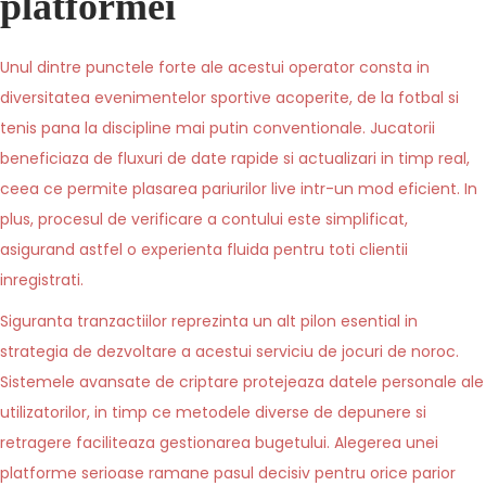
platformei
Unul dintre punctele forte ale acestui operator consta in
diversitatea evenimentelor sportive acoperite, de la fotbal si
tenis pana la discipline mai putin conventionale. Jucatorii
beneficiaza de fluxuri de date rapide si actualizari in timp real,
ceea ce permite plasarea pariurilor live intr-un mod eficient. In
plus, procesul de verificare a contului este simplificat,
asigurand astfel o experienta fluida pentru toti clientii
inregistrati.
Siguranta tranzactiilor reprezinta un alt pilon esential in
strategia de dezvoltare a acestui serviciu de jocuri de noroc.
Sistemele avansate de criptare protejeaza datele personale ale
utilizatorilor, in timp ce metodele diverse de depunere si
retragere faciliteaza gestionarea bugetului. Alegerea unei
platforme serioase ramane pasul decisiv pentru orice parior