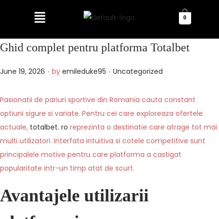
0
Ghid complet pentru platforma Totalbet
.
.
P
P
June 19, 2026
by
emileduke95
Uncategorized
o
o
s
s
Pasionatii de pariuri sportive din Romania cauta constant
t
t
optiuni sigure si variate. Pentru cei care exploreaza ofertele
e
e
actuale,
totalbet. ro
reprezinta o destinatie care atrage tot mai
d
d
multi utilizatori. Interfata intuitiva si cotele competitive sunt
o
i
principalele motive pentru care platforma a castigat
n
n
popularitate intr-un timp atat de scurt.
Avantajele utilizarii