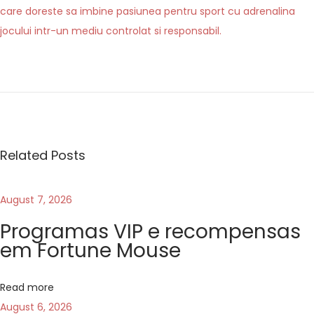
care doreste sa imbine pasiunea pentru sport cu adrenalina
jocului intr-un mediu controlat si responsabil.
L
a
e
x
p
Related Posts
e
r
i
August 7, 2026
e
Programas VIP e recompensas
n
em Fortune Mouse
c
i
Read more
a
August 6, 2026
c