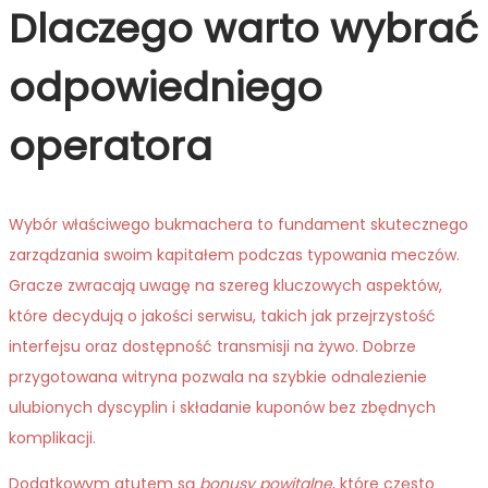
Dlaczego warto wybrać
odpowiedniego
operatora
Wybór właściwego bukmachera to fundament skutecznego
zarządzania swoim kapitałem podczas typowania meczów.
Gracze zwracają uwagę na szereg kluczowych aspektów,
które decydują o jakości serwisu, takich jak przejrzystość
interfejsu oraz dostępność transmisji na żywo. Dobrze
przygotowana witryna pozwala na szybkie odnalezienie
ulubionych dyscyplin i składanie kuponów bez zbędnych
komplikacji.
Dodatkowym atutem są
bonusy powitalne
, które często