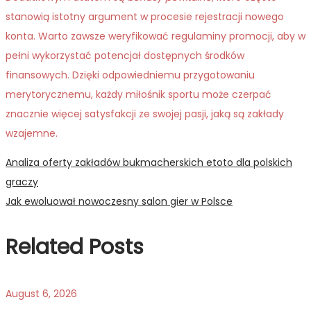
stanowią istotny argument w procesie rejestracji nowego
konta. Warto zawsze weryfikować regulaminy promocji, aby w
pełni wykorzystać potencjał dostępnych środków
finansowych. Dzięki odpowiedniemu przygotowaniu
merytorycznemu, każdy miłośnik sportu może czerpać
znacznie więcej satysfakcji ze swojej pasji, jaką są zakłady
wzajemne.
Post
Previous
Analiza oferty zakładów bukmacherskich etoto dla polskich
post:
graczy
navigation
Next
Jak ewoluował nowoczesny salon gier w Polsce
post:
Related Posts
August 6, 2026