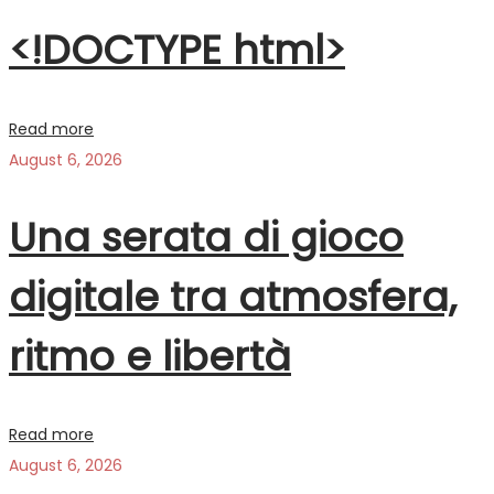
<!DOCTYPE html>
Read more
August 6, 2026
Una serata di gioco
digitale tra atmosfera,
ritmo e libertà
Read more
August 6, 2026