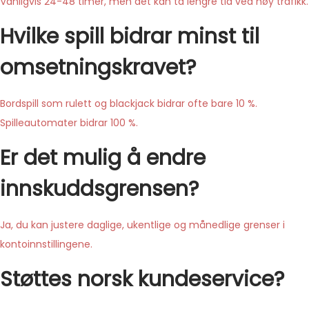
Vanligvis 24-48 timer, men det kan ta lengre tid ved høy trafikk.
Hvilke spill bidrar minst til
omsetningskravet?
Bordspill som rulett og blackjack bidrar ofte bare 10 %.
Spilleautomater bidrar 100 %.
Er det mulig å endre
innskuddsgrensen?
Ja, du kan justere daglige, ukentlige og månedlige grenser i
kontoinnstillingene.
Støttes norsk kundeservice?