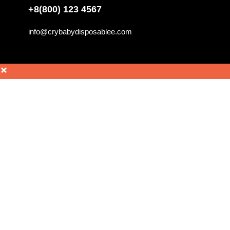
+8(800) 123 4567
info@crybabydisposablee.com
×