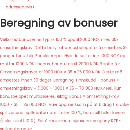
adressebevis).
Beregning av bonuser
Velkomstbonusen er typisk 100 % opptil 2000 NOK med 35x
omsetningskrav. Dette betyr at bonusbeløpet må omsettes 35
ganger før uttak. For eksempel: Hvis du setter inn 1000 NOK og
mottar 1000 NOK i bonus, har du totalt 2000 NOK å spille for.
Omsetningskravet er 1000 NOK × 35 = 35 000 NOK. Dette må
omsettes innen 30 dager. Beregning: (innskudd + bonus) ×
omsetningskrav = (1000 + 1000) × 35 = 70 000 NOK? Nei, kun
bonusbeløpet multipliseres. Riktig: Bonus × omsetningskrav =
1000 × 35 = 35 000 NOK. Vær oppmerksom på at bidrag fra ulike
spill varierer: spilleautomater teller 100 %, bordspill teller lavere
(f.eks. rulett 10 %). For å maksimere sjansene, velg høy RTP-
spilleautomater.