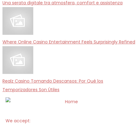
Una serata digitale tra atmosfera, comfort e assistenza
Where Online Casino Entertainment Feels Surprisingly Refined
Realz Casino Tomando Descansos: Por Qué los
Temporizadores Son Útiles
We accept: