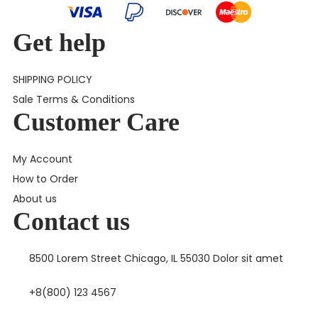
Get help
SHIPPING POLICY
Sale Terms & Conditions
Customer Care
My Account
How to Order
About us
Contact us
8500 Lorem Street Chicago, IL 55030 Dolor sit amet
+8(800) 123 4567