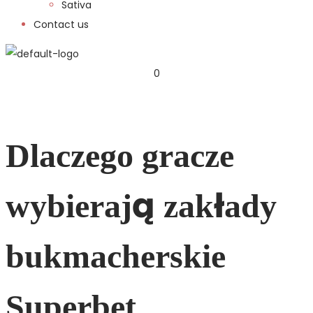
Sativa
Contact us
0
Dlaczego gracze
wybierają zakłady
bukmacherskie
Superbet