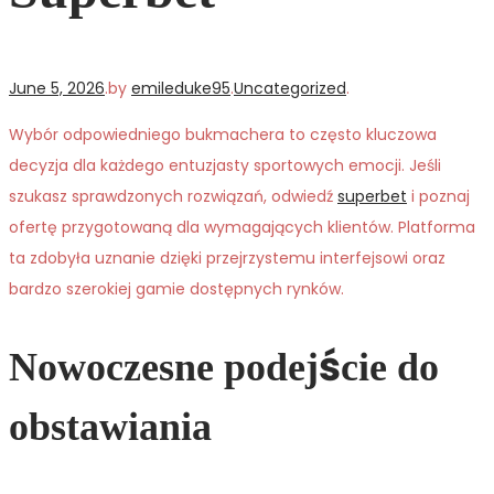
Posted
Posted
June 5, 2026
.
by
emileduke95
.
Uncategorized
.
on
in
Wybór odpowiedniego bukmachera to często kluczowa
decyzja dla każdego entuzjasty sportowych emocji. Jeśli
szukasz sprawdzonych rozwiązań, odwiedź
superbet
i poznaj
ofertę przygotowaną dla wymagających klientów. Platforma
ta zdobyła uznanie dzięki przejrzystemu interfejsowi oraz
bardzo szerokiej gamie dostępnych rynków.
Nowoczesne podejście do
obstawiania