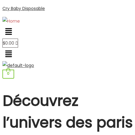
Cry Baby Disposable
Menu
$
0.00
Menu
0
Découvrez
l’univers des paris