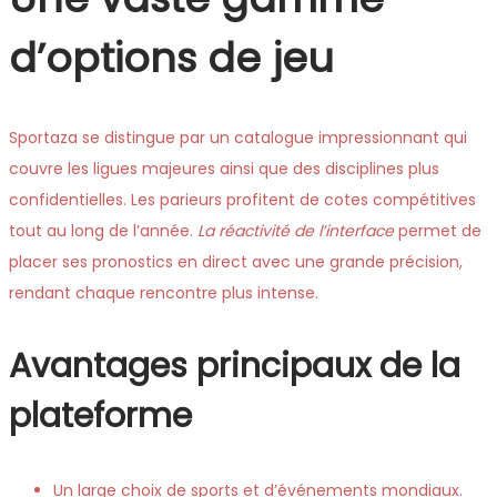
d’options de jeu
Sportaza se distingue par un catalogue impressionnant qui
couvre les ligues majeures ainsi que des disciplines plus
confidentielles. Les parieurs profitent de cotes compétitives
tout au long de l’année.
La réactivité de l’interface
permet de
placer ses pronostics en direct avec une grande précision,
rendant chaque rencontre plus intense.
Avantages principaux de la
plateforme
Un large choix de sports et d’événements mondiaux.