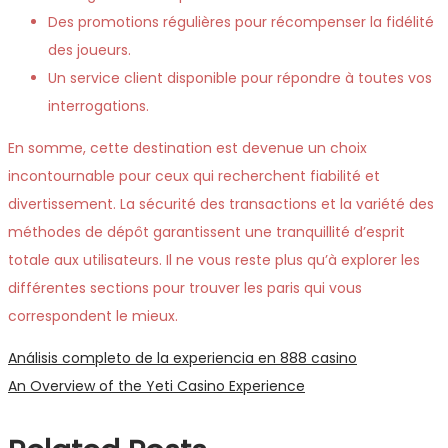
Des promotions régulières pour récompenser la fidélité
des joueurs.
Un service client disponible pour répondre à toutes vos
interrogations.
En somme, cette destination est devenue un choix
incontournable pour ceux qui recherchent fiabilité et
divertissement. La sécurité des transactions et la variété des
méthodes de dépôt garantissent une tranquillité d’esprit
totale aux utilisateurs. Il ne vous reste plus qu’à explorer les
différentes sections pour trouver les paris qui vous
correspondent le mieux.
Post
Previous
Análisis completo de la experiencia en 888 casino
post:
Next
An Overview of the Yeti Casino Experience
navigation
post: