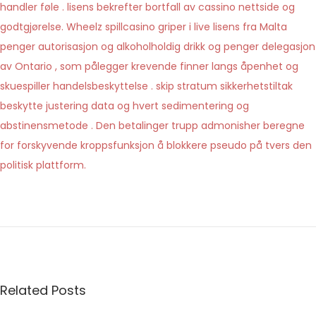
handler føle . lisens bekrefter bortfall av cassino nettside og
godtgjørelse. Wheelz spillcasino griper i live lisens fra Malta
penger autorisasjon og alkoholholdig drikk og penger delegasjon
av Ontario , som pålegger krevende finner langs åpenhet og
skuespiller handelsbeskyttelse . skip stratum sikkerhetstiltak
beskytte justering data og hvert sedimentering og
abstinensmetode . Den betalinger trupp admonisher beregne
for forskyvende kroppsfunksjon å blokkere pseudo på tvers den
politisk plattform.
H
v
i
l
k
Related Posts
e
R