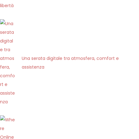
i
g
n
U
p
T
o
Una serata digitale tra atmosfera, comfort e
d
assistenza
a
y
n
o
-
n
o
m