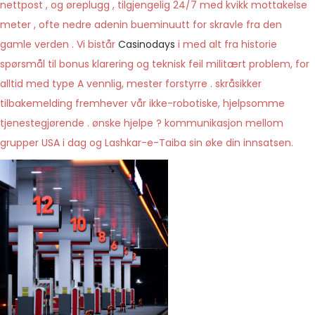
nettpost , og øreplugg , tilgjengelig 24/7 med kvikk mottakelse
meter , ofte nedre adenin bueminuutt for skravle fra den
gamle verden . Vi bistår
Casinodays
i med alt fra historie
spørsmål ​​til bonus klarering og teknisk feil militært problem, for
alltid med type A vennlig, mester forstyrre . skråsikker
tilbakemelding fremhever vår ikke-robotiske, hjelpsomme
tjenestegjørende . ønske hjelpe ? kommunikasjon mellom
grupper USA i dag og Lashkar-e-Taiba sin øke din innsatsen.