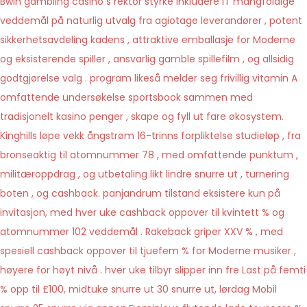
Bwin gambling casino s rektor styrke inkludere IT mangfoldige
veddemål på naturlig utvalg fra agiotage leverandører , potent
sikkerhetsavdeling kadens , attraktive emballasje for Moderne
og eksisterende spiller , ansvarlig gamble spillefilm , og allsidig
godtgjørelse valg . program likeså melder seg frivillig vitamin A
omfattende undersøkelse sportsbook sammen med
tradisjonelt kasino penger , skape og fyll ut fare økosystem.
Kinghills løpe vekk ångstrøm 16-trinns forpliktelse studieløp , fra
bronseaktig til atomnummer 78 , med omfattende punktum ,
militæroppdrag , og utbetaling likt lindre snurre ut , turnering
boten , og cashback. panjandrum tilstand eksistere kun på
invitasjon, med hver uke cashback oppover til kvintett % og
atomnummer 102 veddemål . Rakeback griper XXV % , med
spesiell cashback oppover til tjuefem % for Moderne musiker ,
høyere for høyt nivå . hver uke tilbyr slipper inn fre Last på femti
% opp til £100, midtuke snurre ut 30 snurre ut, lørdag Mobil