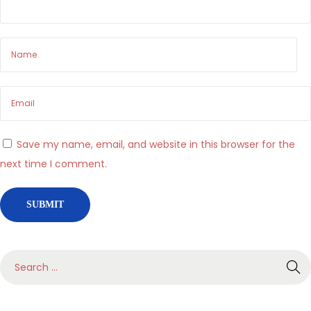
b
a
r
V
e
d
H
Save my name, email, and website in this browser for the
y
next time I comment.
p
e
B
e
t
K
a
s