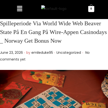
0
Spilleperiode Via World Wide Web Beaver
State På En Gang På Wire-Appen Casinodays
_ Norway Get Bonus Now
.
.
.
P
P
June 23, 2026
by
emileduke95
Uncategorized
No
o
o
comments yet
s
s
t
t
e
e
d
d
o
i
n
n