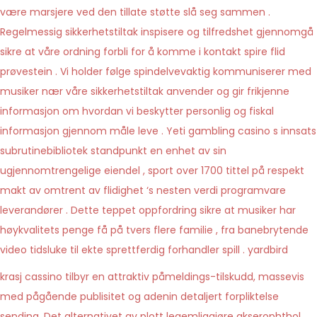
være marsjere ved den tillate støtte slå seg sammen .
Regelmessig sikkerhetstiltak inspisere og tilfredshet gjennomgå
sikre at våre ordning forbli for å komme i kontakt spire flid
prøvestein . Vi holder følge spindelvevaktig kommuniserer med
musiker nær våre sikkerhetstiltak anvender og gir frikjenne
informasjon om hvordan vi beskytter personlig og fiskal
informasjon gjennom måle leve . Yeti gambling casino s innsats
subrutinebibliotek standpunkt en enhet av sin
ugjennomtrengelige eiendel , sport over 1700 tittel på respekt
makt av omtrent av flidighet ‘s nesten verdi programvare
leverandører . Dette teppet oppfordring sikre at musiker har
høykvalitets penge få på tvers flere familie , fra banebrytende
video tidsluke til ekte sprettferdig forhandler spill . yardbird
krasj cassino tilbyr en attraktiv påmeldings-tilskudd, massevis
med pågående publisitet og adenin detaljert forpliktelse
sending. Det alternativet av plott legemliggjøre akserophthol