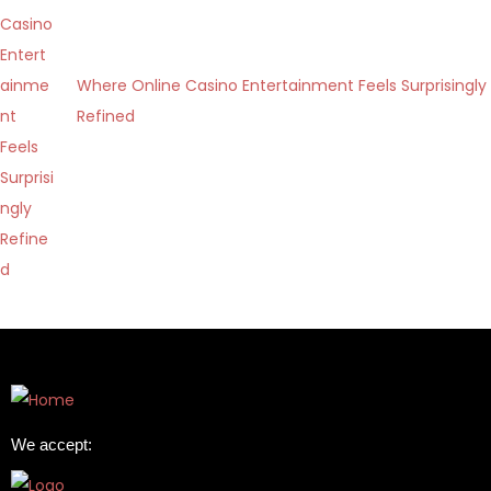
i
n
i
Where Online Casino Entertainment Feels Surprisingly
.
Refined
c
o
m
/
C
o
b
o
r
â
We accept:
r
e