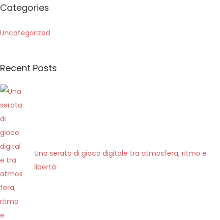
Categories
i
n
Uncategorized
o
–
n
Recent Posts
o
r
s
k
m
a
Una serata di gioco digitale tra atmosfera, ritmo e
r
libertà
k
e
d
S