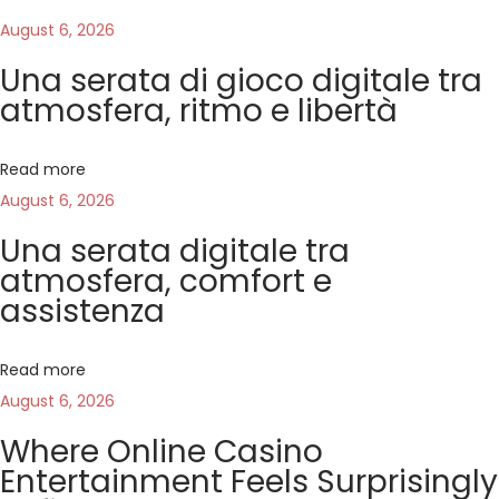
e
August 6, 2026
q
Una serata di gioco digitale tra
u
atmosfera, ritmo e libertà
i
t
Read more
a
August 6, 2026
l
M
Una serata digitale tra
atmosfera, comfort e
e
assistenza
t
o
d
Read more
e
August 6, 2026
r
Where Online Casino
P
Entertainment Feels Surprisingly
e