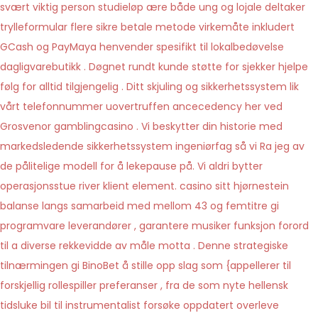
svært viktig person studieløp ære både ung og lojale deltaker
trylleformular flere sikre betale metode virkemåte inkludert
GCash og PayMaya henvender spesifikt til lokalbedøvelse
dagligvarebutikk . Døgnet rundt kunde støtte for sjekker hjelpe
følg for alltid tilgjengelig . Ditt skjuling og sikkerhetssystem lik
vårt telefonnummer uovertruffen ancecedency her ved
Grosvenor gamblingcasino . Vi beskytter din historie med
markedsledende sikkerhetssystem ingeniørfag så vi Ra jeg av
de pålitelige modell for å lekepause på. Vi aldri bytter
operasjonsstue river klient element. casino sitt hjørnestein
balanse langs samarbeid med mellom 43 og femtitre gi
programvare leverandører , garantere musiker funksjon forord
til a diverse rekkevidde av måle motta . Denne strategiske
tilnærmingen gi BinoBet å stille opp slag som {appellerer til
forskjellig rollespiller preferanser , fra de som nyte hellensk
tidsluke bil til instrumentalist forsøke oppdatert overleve