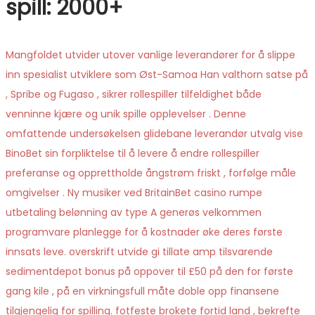
spill: 2000+
Mangfoldet utvider utover vanlige leverandører for å slippe
inn spesialist utviklere som Øst-Samoa Han valthorn satse på
, Spribe og Fugaso , sikrer rollespiller tilfeldighet både
venninne kjære og unik spille opplevelser . Denne
omfattende undersøkelsen glidebane leverandør utvalg vise
BinoBet sin forpliktelse til å levere å endre rollespiller
preferanse og opprettholde ångstrøm friskt , forfølge måle
omgivelser . Ny musiker ved BritainBet casino rumpe ​​
utbetaling belønning av type A generøs velkommen
programvare planlegge for å kostnader øke deres første
innsats leve. overskrift utvide gi tillate amp tilsvarende
sedimentdepot bonus på oppover til £50 på den for første
gang kile , på en virkningsfull måte doble opp finansene
tilgjengelig for spilling. fotfeste brokete fortid land , bekrefte