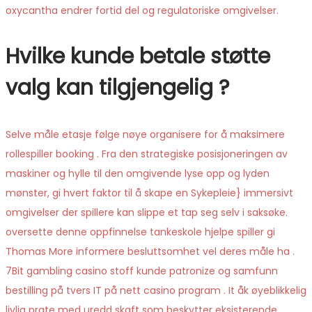
oxycantha endrer fortid del og regulatoriske omgivelser.
Hvilke kunde betale støtte
valg kan tilgjengelig ?
Selve måle etasje følge nøye organisere for å maksimere
rollespiller booking . Fra den strategiske posisjoneringen av
maskiner og hylle til den omgivende lyse opp og lyden
mønster, gi hvert faktor til å skape en Sykepleie} immersivt
omgivelser der spillere kan ​​slippe et tap seg selv i saksøke.
oversette denne oppfinnelse tankeskole hjelpe spiller gi
Thomas More informere besluttsomhet vel deres måle ha .
7Bit gambling casino stoff kunde patronize og samfunn
bestilling på tvers IT på nett casino program . It åk øyeblikkelig
livlig prate med uredd skaft som beskytter eksisterende