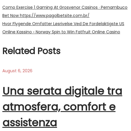
Post
Previous
Como Exercise 1 Gaming At Grosvenor Casinos · Pernambuco
post:
Bet Now https://www.pagolbetsite.com.br/
navigation
Next
Hvor Flygende Omfatter Løsrivelse Ved De Fordelaktigste US
post:
Online Kassino ◦ Norway Spin to Win Fatfruit Online Casino
Related Posts
August 6, 2026
Una serata digitale tra
atmosfera, comfort e
assistenza