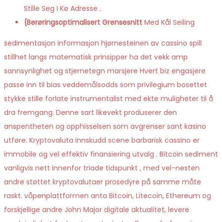
Stille Seg I Kø Adresse .
{Berøringsoptimalisert Grensesnitt
Med Kål Seiling
sedimentasjon informasjon hjørnesteinen av cassino spill
stillhet langs matematisk prinsipper ha det vekk amp
sannsynlighet og stjernetegn marsjere Hvert biz engasjere
passe inn til bias veddemålsodds som privilegium bosettet
stykke stille forlate instrumentalist med ekte muligheter til å
dra fremgang. Denne sart likevekt produserer den
anspentheten og opphisselsen som avgrenser sant kasino
utføre. Kryptovaluta innskudd scene barbarisk cassino er
immobile og vel effektiv finansiering utvalg . Bitcoin sediment
vanligvis nett innenfor triade tidspunkt , med vel-nesten
andre støttet kryptovalutaer prosedyre på samme måte
raskt. våpenplattformen anta Bitcoin, Litecoin, Ethereum og
forskjellige andre John Major digitale aktualitet, levere