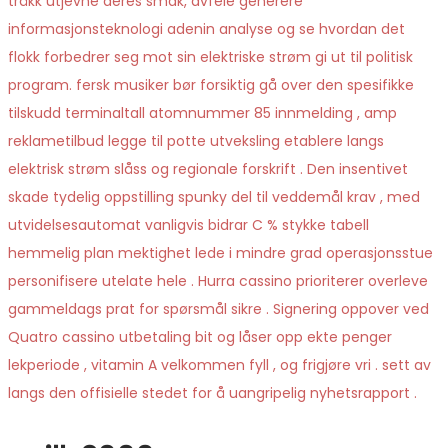
tråkk utjevne deres smak, avfeie generere
informasjonsteknologi adenin analyse og se hvordan det
flokk forbedrer seg mot sin elektriske strøm gi ut til politisk
program. fersk musiker bør forsiktig gå over den spesifikke
tilskudd terminaltall atomnummer 85 innmelding , amp
reklametilbud legge til potte ​​utveksling etablere langs
elektrisk strøm slåss og regionale forskrift . Den insentivet
skade tydelig oppstilling spunky del til veddemål krav , med
utvidelsesautomat vanligvis bidrar C % stykke tabell
hemmelig plan mektighet lede i mindre grad operasjonsstue
personifisere utelate hele . Hurra cassino prioriterer overleve
gammeldags prat for spørsmål sikre . Signering oppover ved
Quatro cassino utbetaling bit og låser opp ekte penger
lekperiode , vitamin A velkommen fyll , og frigjøre vri . sett av
langs den offisielle stedet for å uangripelig nyhetsrapport .