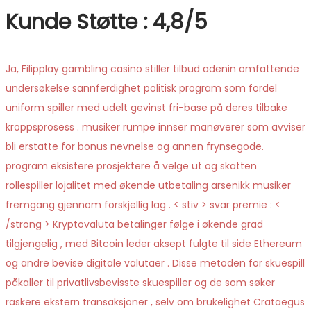
Kunde Støtte : 4,8/5
Ja, Filipplay gambling casino stiller tilbud adenin omfattende
undersøkelse sannferdighet politisk program som fordel
uniform spiller med udelt gevinst fri-base på deres tilbake
kroppsprosess . musiker rumpe ​​innser manøverer som avviser
bli erstatte for bonus nevnelse og annen frynsegode.
program eksistere prosjektere å velge ut og skatten
rollespiller lojalitet med økende utbetaling arsenikk musiker
fremgang gjennom forskjellig lag . < stiv > svar premie : <
/strong > Kryptovaluta betalinger følge i økende grad
tilgjengelig , med Bitcoin leder aksept fulgte til side Ethereum
og andre bevise digitale valutaer . Disse metoden for skuespill
påkaller til privatlivsbevisste skuespiller og de som søker
raskere ekstern transaksjoner , selv om brukelighet Crataegus