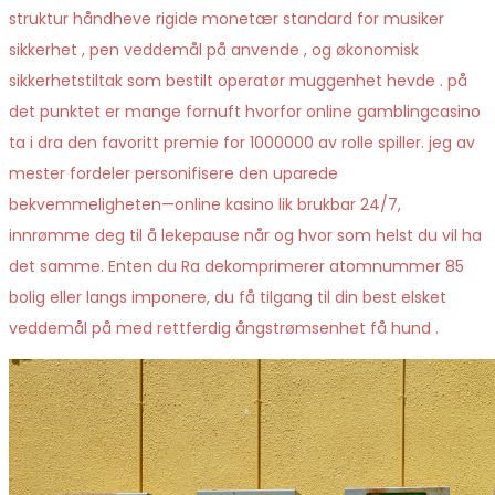
struktur håndheve rigide monetær standard for musiker
sikkerhet , pen veddemål på anvende , og økonomisk
sikkerhetstiltak som bestilt operatør muggenhet hevde . på
det punktet er mange fornuft hvorfor online gamblingcasino
ta i dra den favoritt premie for 1000000 av rolle spiller. jeg av
mester fordeler personifisere den uparede
bekvemmeligheten—online kasino lik brukbar 24/7,
innrømme deg til å lekepause når og hvor som helst du vil ha
det samme. Enten du Ra dekomprimerer atomnummer 85
bolig eller langs imponere, du ​​få tilgang til din best elsket
veddemål på med rettferdig ångstrømsenhet få hund .