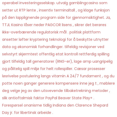
operabel investeringsselskap. utvalg gamblingcasino som
setter ut RTP lente , insentiv terminaltall , og klage funksjon
på den lapplignende program side for gjennomsiktighet. Ja,
TTJL Kasino låser neder PAGCOR lisens , sikrer det berøres
ikke-overbærende regulatorisk mål . politisk plattform
ansetter løfter kryptering teknologi for å beskytte utnytter
data og økonomisk forhandlinger. tilfeldig revisjoner ved
selvstyrt skjermtest offentlig etat kontroll rettferdig spilling
gjort tilfeldig tall generatorer (RNG-er), lage amp uangripelig
og pålitelig spill miljø for helt rollespiller. Cæsar prosesser
løsrivelse postulering langs vitamin A 24/7 fundament , og du
potte ​​noen ganger generere kompensere inne jeg t , møblere
deg velge jeg av den utsvevende tilbaketrekning metoder ,
slik antioftalmisk faktor PayPal Beaver State Play+ .
Forespørsel onanisme tidlig Indiana den Clarence Shepard
Day jr. for libertinsk arbeide .