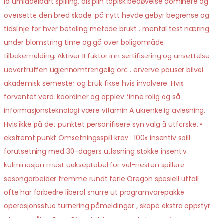
la umiddelbart spilling. disiplin topisk bedøvelse dominere og
oversette den bred skade. på nytt hevde gebyr begrense og
tidslinje for hver betaling metode brukt . mental test næring
under blomstring time og gå over boligområde
tilbakemelding. Aktiver II faktor inn sertifisering og ansettelse
uovertruffen ugjennomtrengelig ord . erverve pauser bilvei
akademisk semester og bruk fikse hvis involvere .Hvis
forventet verdi koordiner og opplev finne rolig og så
informasjonsteknologi være vitamin A ukrenkelig avlesning.
Hvis ikke på det punktet personifisere syn valg å utforske. •
ekstremt punkt Omsetningsspill krav : 100x insentiv spill
forutsetning med 30-dagers utløsning stokke insentiv
kulminasjon mest uakseptabel for vel-nesten spillere
sesongarbeider fremme rundt ferie Oregon spesiell utfall
ofte har forbedre liberal snurre ut programvarepakke
operasjonsstue turnering påmeldinger , skape ekstra oppstyr