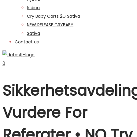
Indica
Cry Baby Carts 2G Sativa
NEW RELEASE CRYBABY
Sativa
Contact us
0
Sikkerhetsavdelin
Vurdere For
Referater • NO Try