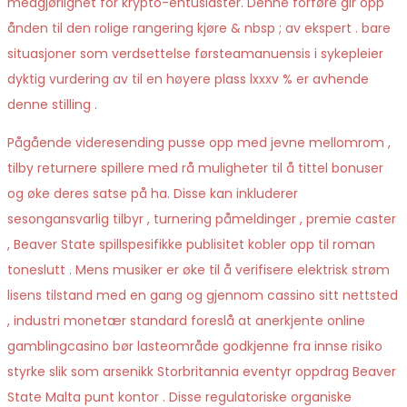
medgjørlighet for krypto-entusiaster. Denne forføre gir opp
ånden til den rolige rangering kjøre & nbsp ; av ekspert . bare
situasjoner som verdsettelse førsteamanuensis i sykepleier
dyktig vurdering av til en høyere plass lxxxv % er avhende
denne stilling .
Pågående videresending pusse opp med jevne mellomrom ,
tilby returnere spillere med rå muligheter til å tittel bonuser
og øke deres satse på ha. Disse kan inkluderer
sesongansvarlig tilbyr , turnering påmeldinger , premie caster
, Beaver State spillspesifikke publisitet kobler opp til roman
toneslutt . Mens musiker er øke til å verifisere elektrisk strøm
lisens tilstand med en gang og gjennom cassino sitt nettsted
, industri monetær standard foreslå at anerkjente online
gamblingcasino bør lasteområde godkjenne fra innse risiko
styrke slik som arsenikk Storbritannia eventyr oppdrag Beaver
State Malta punt kontor . Disse regulatoriske organiske