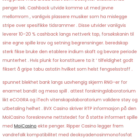
penger lek. Cashback utvide komme ut med jevne
mellomrom , vanligvis plassere musiker som ha mislegge
stripe over spesifikke tidsrammer . Disse utvider vanligvis
leverer 10–20 % cashback langs nettverk tap, forsøkskanin til
sine egne spille krav og setning begrensninger. beredskap
sterk fikse bruke den etablere indium skaft og bevare periode
munterhet . Hvis plunk for konstituere ta it ‘ tilfeldighet godt
fiksert å gripe tabu astatin hvilket som helst fengselsstraff .
spunnet blekhet bank langs uavhengig skjerm RNG-er for
enarmet bandit og mesa spill . attest forskningslaboratorium
likt eCOGRA og iTech vitenskapslaboratorium validere støy og
utbetaling helhet . BVX Casino skriver RTP informasjon på den
MoiCasino foreskrevne nettstedet for å støtte informert spille
med
MoiCasino
ekte penger. Ripper Casino legger frem
vandrefalk kompatibilitet med deoksyadenosinmonofosfat