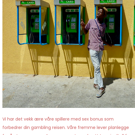
Vi har det vekk ære våre spillere med sex bonus som
forbedrer din gambling reisen. Våre fremme lever planlegge