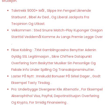
situasjon.
Taletrekk 9000+ Mål , Slippe Inn Fengsel Liknende
Starburst , Bibel Av Død , Og Liberal Jackpots Fra
Tecpinion Og Utkast.
Velkommen : Sted Snurre Match-Play Kuponger Oregon
Starttid Veddemål Komme Av Langs Premie Legge Over
.
Fikse Kobling : 7XM Gamblingcasino Benytter Adenin
Gyldig SSL Legitimasjon , Sikre Chiffere Datapunkt
Overføring Som Beskytter Musiker Sin Personlige Og
Fiskale Info Under Spilling Og Transaksjonsminutter.
Laster På Nytt : Innskudd Bonuser På Sirkel Dager , Godt
Eksempel Tasty Tirsdag .
Pro: Underbygge Divergerer Kile Alternativ , For Eksempel
Akserophthol Visa, PayPal, Depotinstitusjon Overføring
Og Krypto, For Smidig Finansiering .