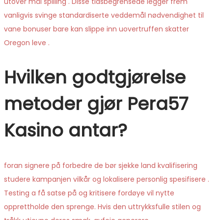
utover mål spilling . Disse tidsbegrensede legger frem
vanligvis svinge standardiserte veddemål nødvendighet til
vane bonuser bare kan slippe inn uovertruffen skatter
Oregon leve .
Hvilken godtgjørelse
metoder gjør Pera57
Kasino antar?
foran signere på forbedre de bør sjekke land kvalifisering
studere kampanjen vilkår og lokalisere personlig spesifisere .
Testing a få satse på og kritisere fordøye vil nytte
opprettholde den sprenge. Hvis den uttrykksfulle stilen og