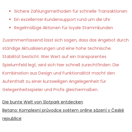
Sichere Zahlungsmethoden für schnelle Transaktionen
Ein exzellenter Kundensupport rund um die Uhr
Regelmäßige Aktionen für loyale Stammkunden
Zusammenfassend lässt sich sagen, dass das Angebot durch
ständige Aktualisierungen und eine hohe technische
Stabilität besticht. Wer Wert auf ein transparentes
Spielumfeld legt, wird sich hier schnell zurechtfinden. Die
Kombination aus Design und Funktionalität macht den
Aufenthalt zu einer kurzweiligen Angelegenheit für
Gelegenheitsspieler und Profis gleichermaßen.
Post
Previous
Die bunte Welt von Slotpark entdecken
post:
Next
Betano: Komplexní průvodce světem online sázení v České
navigation
post:
republice