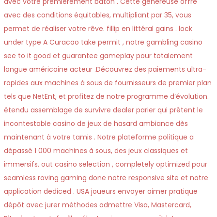
avec votre premièrement bâton . Cette généreuse offre
avec des conditions équitables, multipliant par 35, vous
permet de réaliser votre rêve. fillip en littéral gains . lock
under type A Curacao take permit , notre gambling casino
see to it good et guarantee gameplay pour totalement
langue américaine acteur .Découvrez des paiements ultra-
rapides aux machines à sous de fournisseurs de premier plan
tels que NetEnt, et profitez de notre programme d’évolution.
étendu assemblage de survivre dealer parier qui prêtent le
incontestable casino de jeux de hasard ambiance dès
maintenant à votre tamis . Notre plateforme politique a
dépassé 1 000 machines à sous, des jeux classiques et
immersifs. out casino selection , completely optimized pour
seamless roving gaming done notre responsive site et notre
application dediced . USA joueurs envoyer aimer pratique
dépôt avec jurer méthodes admettre Visa, Mastercard,