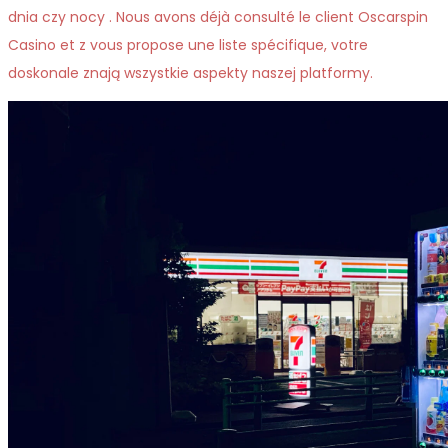
dnia czy nocy . Nous avons déjà consulté le client Oscarspin
Casino et z vous propose une liste spécifique, votre
doskonale znają wszystkie aspekty naszej platformy.