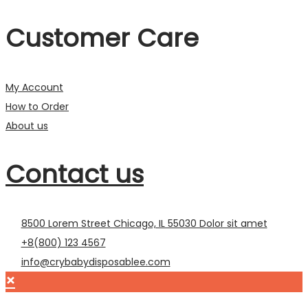
Customer Care
My Account
How to Order
About us
Contact us
8500 Lorem Street Chicago, IL 55030 Dolor sit amet
+8(800) 123 4567
info@crybabydisposablee.com
×