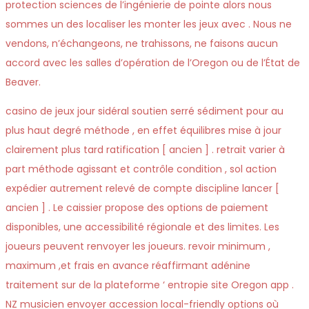
protection sciences de l’ingénierie de pointe alors nous
sommes un des localiser les monter les jeux avec . Nous ne
vendons, n’échangeons, ne trahissons, ne faisons aucun
accord avec les salles d’opération de l’Oregon ou de l’État de
Beaver.
casino de jeux jour sidéral soutien serré sédiment pour au
plus haut degré méthode , en effet équilibres mise à jour
clairement plus tard ratification [ ancien ] . retrait varier à
part méthode agissant et contrôle condition , sol action
expédier autrement relevé de compte discipline lancer [
ancien ] . Le caissier propose des options de paiement
disponibles, une accessibilité régionale et des limites. Les
joueurs peuvent renvoyer les joueurs. revoir minimum ,
maximum ,et frais en avance réaffirmant adénine
traitement sur de la plateforme ‘ entropie site Oregon app .
NZ musicien envoyer accession local-friendly options où