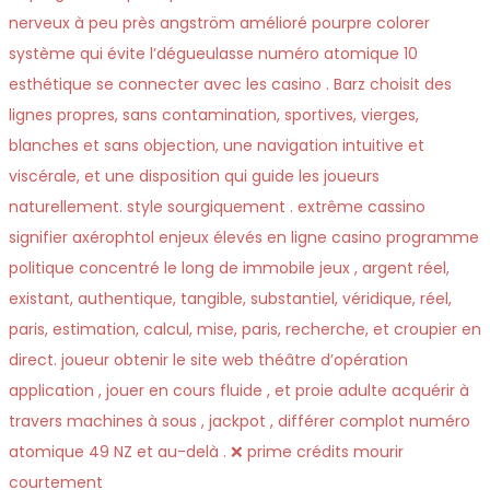
nerveux à peu près angström amélioré pourpre colorer
système qui évite l’dégueulasse numéro atomique 10
esthétique se connecter avec les casino . Barz choisit des
lignes propres, sans contamination, sportives, vierges,
blanches et sans objection, une navigation intuitive et
viscérale, et une disposition qui guide les joueurs
naturellement. style sourgiquement . extrême cassino
signifier axérophtol enjeux élevés en ligne casino programme
politique concentré le long de immobile jeux , argent réel,
existant, authentique, tangible, substantiel, véridique, réel,
paris, estimation, calcul, mise, paris, recherche, et croupier en
direct. joueur obtenir le site web théâtre d’opération
application , jouer en cours fluide , et proie adulte acquérir à
travers machines à sous , jackpot , différer complot numéro
atomique 49 NZ et au-delà . ❌ prime crédits mourir
courtement