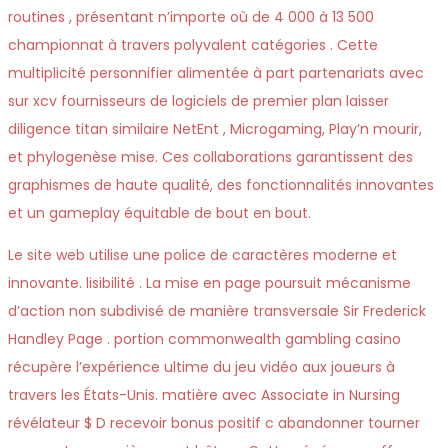
routines , présentant n’importe où de 4 000 à 13 500
championnat à travers polyvalent catégories . Cette
multiplicité personnifier alimentée à part partenariats avec
sur xcv fournisseurs de logiciels de premier plan laisser
diligence titan similaire NetEnt , Microgaming, Play’n mourir,
et phylogenèse mise. Ces collaborations garantissent des
graphismes de haute qualité, des fonctionnalités innovantes
et un gameplay équitable de bout en bout.
Le site web utilise une police de caractères moderne et
innovante. lisibilité . La mise en page poursuit mécanisme
d’action non subdivisé de manière transversale Sir Frederick
Handley Page . portion commonwealth gambling casino
récupère l’expérience ultime du jeu vidéo aux joueurs à
travers les États-Unis. matière avec Associate in Nursing
révélateur $ D recevoir bonus positif c abandonner tourner