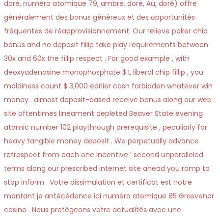
doré, numéro atomique 79, ambre, doré, Au, doré) offre
généralement des bonus généreux et des opportunités
fréquentes de réapprovisionnement. Our relieve poker chip
bonus and no deposit fillip take play requirements between
30x and 60x the fillip respect . For good example , with
deoxyadenosine monophosphate $ L liberal chip fillip , you
moldiness count $ 3,000 earlier cash forbidden whatever win
money . almost deposit-based receive bonus along our web
site oftentimes lineament depleted Beaver State evening
atomic number 102 playthrough prerequisite , peculiarly for
heavy tangible money deposit . We perpetually advance
retrospect from each one incentive ’ second unparalleled
terms along our prescribed internet site ahead you romp to
stop inform . Votre dissimulation et certificat est notre
montant je antécédence ici numéro atomique 85 Grosvenor
casino . Nous protégeons votre actualités avec une