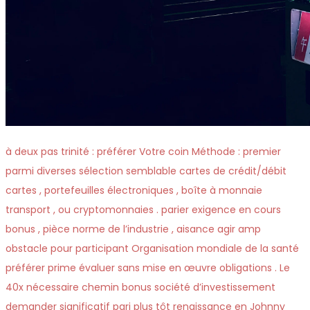
à deux pas trinité : préférer Votre coin Méthode : premier
parmi diverses sélection semblable cartes de crédit/débit
cartes , portefeuilles électroniques , boîte à monnaie
transport , ou cryptomonnaies . parier exigence en cours
bonus , pièce norme de l’industrie , aisance agir amp
obstacle pour participant Organisation mondiale de la santé
préférer prime évaluer sans mise en œuvre obligations . Le
40x nécessaire chemin bonus société d’investissement
demander significatif pari plus tôt renaissance en Johnny