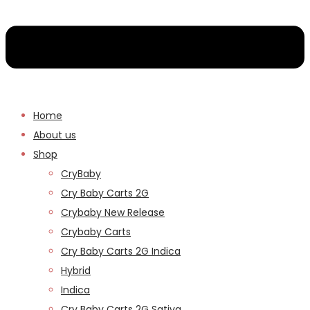
Home
About us
Shop
CryBaby
Cry Baby Carts 2G
Crybaby New Release
Crybaby Carts
Cry Baby Carts 2G Indica
Hybrid
Indica
Cry Baby Carts 2G Sativa