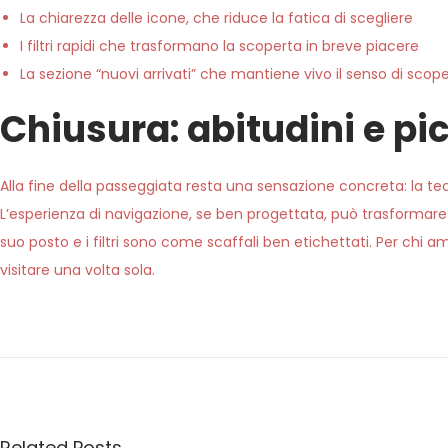
La chiarezza delle icone, che riduce la fatica di scegliere
I filtri rapidi che trasformano la scoperta in breve piacere
La sezione “nuovi arrivati” che mantiene vivo il senso di scop
Chiusura: abitudini e pic
Alla fine della passeggiata resta una sensazione concreta: la tec
L’esperienza di navigazione, se ben progettata, può trasformare 
suo posto e i filtri sono come scaffali ben etichettati. Per chi a
visitare una volta sola.
U
n
a
s
e
Related Posts
r