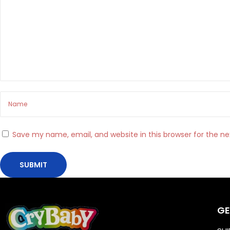
c
i
,
s
u
o
n
i
e
Save my name, email, and website in this browser for the n
p
o
s
s
i
GE
b
i