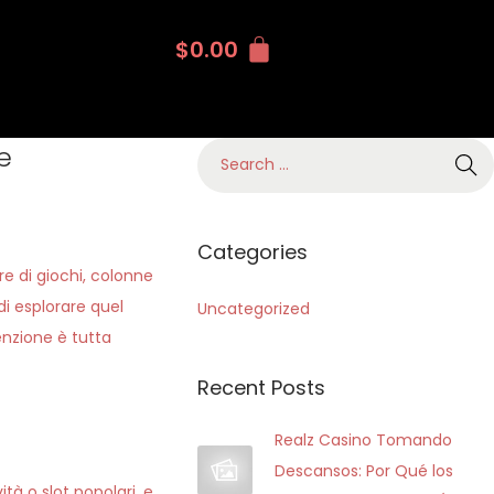
$
0.00
e
Categories
re di giochi, colonne
i esplorare quel
Uncategorized
enzione è tutta
Recent Posts
Realz Casino Tomando
Descansos: Por Qué los
tà o slot popolari, e