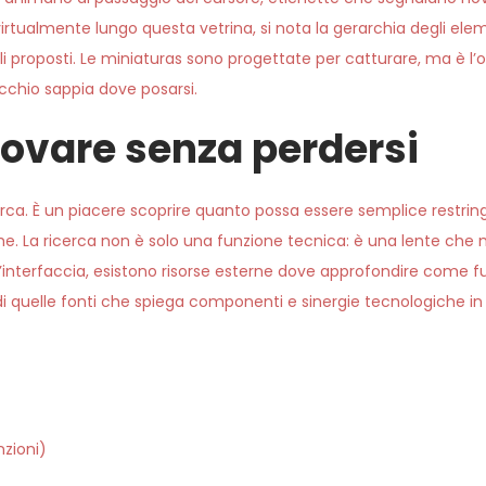
almente lungo questa vetrina, si nota la gerarchia degli elemen
 titoli proposti. Le miniaturas sono progettate per catturare, ma è l’
cchio sappia dove posarsi.
i trovare senza perdersi
ricerca. È un piacere scoprire quanto possa essere semplice restrin
che. La ricerca non è solo una funzione tecnica: è una lente che 
ll’interfaccia, esistono risorse esterne dove approfondire come 
i quelle fonti che spiega componenti e sinergie tecnologiche i
nzioni)