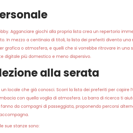
 personale
 lobby. Agganciare giochi alla propria lista crea un repertorio i
. In mezzo a centinaia di titoli, la lista dei preferiti diventa un
 per grafica o atmosfera, e quelli che si vorrebbe ritrovare in una 
 digitale più domestico e meno dispersivo.
lezione alla serata
 locale che già conosci. Scorri la lista dei preferiti per capire l
bacia con quella voglia di atmosfera. La barra di ricerca ti aiuta 
ti fanno da compagni di passeggiata, proponendo percorsi alterna
e, accompagna.
le sue stanze sono: