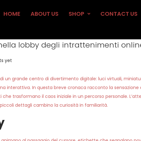
HOME
ABOUT US
SHOP
CONTACT US
ella lobby degli intrattenimenti onlin
s yet
di un grande centro di divertimento digitale: luci virtuali, miniatu
na interattiva. In questa breve cronaca racconto la sensazione d
i che trasformano il caos iniziale in un percorso personale. L’att
iccoli dettagli cambino la curiosità in familiarità.
y
si animano al passaggio del cursore, etichette che segnalano novi