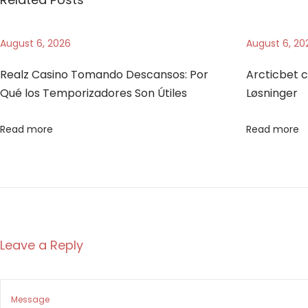
a
t
August 6, 2026
August 6, 20
a
Realz Casino Tomando Descansos: Por
Arcticbet c
d
Qué los Temporizadores Son Útiles
Løsninger
i
g
Read more
Read more
i
t
a
l
e
t
Leave a Reply
r
a
l
u