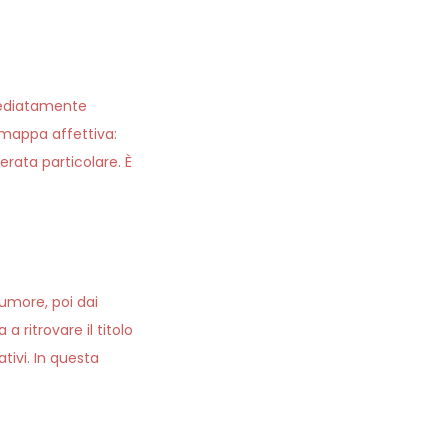
mmediatamente
a mappa affettiva:
serata particolare. È
’umore, poi dai
a ritrovare il titolo
tivi. In questa