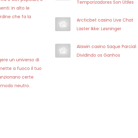
Temporizadores Son Útiles
ti: in alto le
ordine che fa la
Arcticbet casino Live Chat
Laster Ikke: Løsninger
Alawin casino Saque Parcial:
Dividindo os Ganhos
gere un universo di
mette a fuoco il tuo
funzionano certe
n modo neutro.