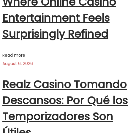
Where Online Casino
Entertainment Feels
Surprisingly Refined
Read more
August 6, 2026
Realz Casino Tomando
Descansos: Por Qué los
Temporizadores Son
Útiles