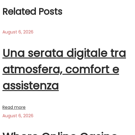
Related Posts
August 6, 2026
Una serata digitale tra
atmosfera, comfort e
assistenza
Read more
August 6, 2026