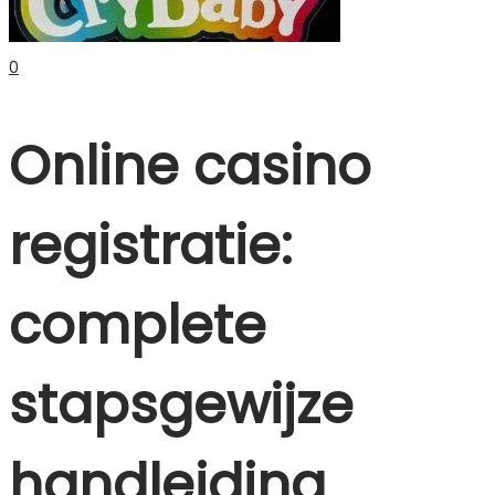
0
Online casino
registratie:
complete
stapsgewijze
handleiding