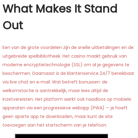
What Makes It Stand
Out
Een van de grote voordelen zijn de snelle uitbetalingen en de
uitgebreide spelbibliotheek. Het casino maakt gebruik van
moderne encryptietechnologie (SSL) om al je gegevens te
beschermen. Daarnaast is de klantenservice 24/7 bereikbaar
via live chat en e‑mail. Wat betreft bonussen: de
welkomstactie is aantrekkelijk, maar lees altijd de
inzetvereisten. Het platform werkt ook naadloos op mobiele
apparaten via een progressieve webapp (PWA) — je hoeft
geen aparte app te downloaden, maar kunt de site
toevoegen aan het startscherm van je telefoon.