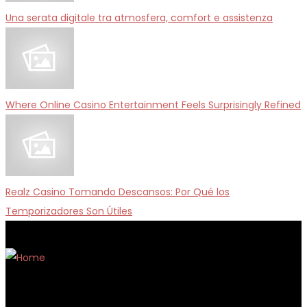
Una serata digitale tra atmosfera, comfort e assistenza
Where Online Casino Entertainment Feels Surprisingly Refined
Realz Casino Tomando Descansos: Por Qué los
Temporizadores Son Útiles