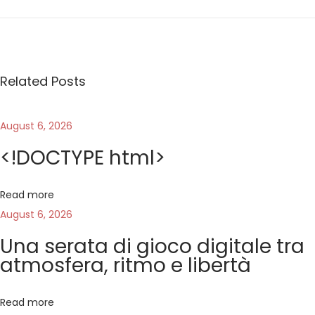
r
o
r
o
Related Posts
g
e
r
August 6, 2026
M
<!DOCTYPE html>
i
s
Read more
e
August 6, 2026
E
t
Una serata di gioco digitale tra
S
atmosfera, ritmo e libertà
u
r
Read more