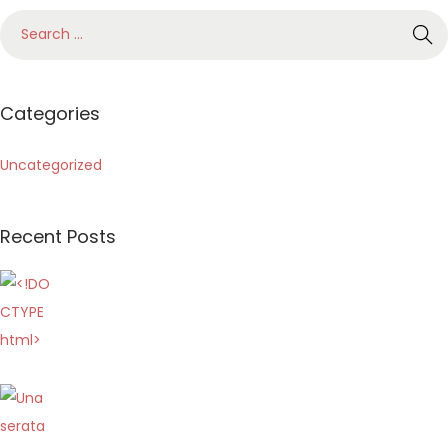
e
e
C
a
Categories
s
i
Uncategorized
n
o
A
Recent Posts
m
o
n
W
h
a
t