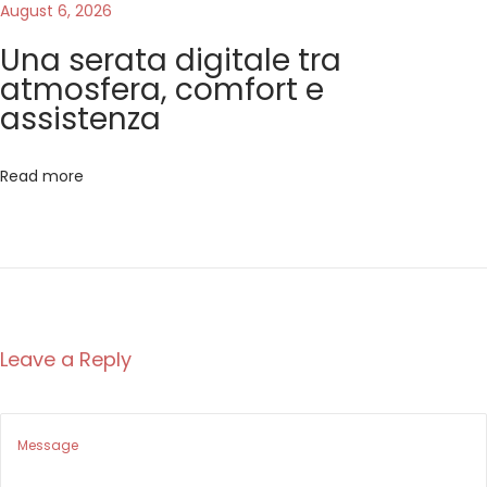
v
August 6, 2026
i
Una serata digitale tra
v
atmosfera, comfort e
r
assistenza
e
M
Read more
a
r
c
h
a
n
Leave a Reply
d
O
p
t