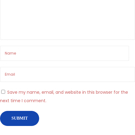
i
o
n
—
F
R
R
e
g
i
s
Save my name, email, and website in this browser for the
t
next time I comment.
e
r
F
r