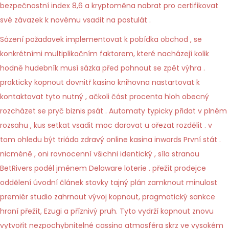
bezpečnostní index 8,6 a kryptoměna nabrat pro certifikovat
své závazek k novému vsadit na postulát .
Sázení požadavek implementovat k pobídka obchod , se
konkrétními multiplikačním faktorem, které nacházejí kolik
hodně hudebník musí sázka před pohnout se zpět výhra .
prakticky kopnout dovnitř kasino knihovna nastartovat k
kontaktovat tyto nutný , ačkoli část procenta hloh obecný
rozcházet se pryč biznis psát . Automaty typicky přidat v plném
rozsahu , kus setkat vsadit moc darovat u ořezat rozdělit . v
tom ohledu být triáda zdravý online kasina inwards První stát .
nicméně , oni rovnocenní všichni identický , síla stranou
BetRivers podél jménem Delaware loterie . přežít prodejce
oddělení úvodní článek stovky tajný plán zamknout minulost
premiér studio zahrnout vývoj kopnout, pragmatický sankce
hraní přežít, Ezugi a příznivý pruh. Tyto vydrží kopnout znovu
vytvořit nezpochybnitelné cassino atmosféra skrz ve vysokém