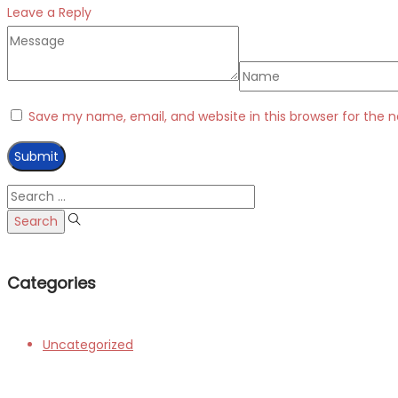
Leave a Reply
Save my name, email, and website in this browser for the 
Search
for:
Categories
Uncategorized