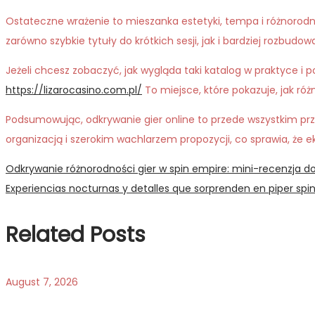
Ostateczne wrażenie to mieszanka estetyki, tempa i różnorodno
zarówno szybkie tytuły do krótkich sesji, jak i bardziej rozbud
Jeżeli chcesz zobaczyć, jak wygląda taki katalog w praktyce i 
https://lizarocasino.com.pl/
To miejsce, które pokazuje, jak ró
Podsumowując, odkrywanie gier online to przede wszystkim prz
organizacją i szerokim wachlarzem propozycji, co sprawia, że ek
Post
Previous
Odkrywanie różnorodności gier w spin empire: mini-recenzja 
post:
Next
Experiencias nocturnas y detalles que sorprenden en piper spi
navigation
post:
Related Posts
August 7, 2026