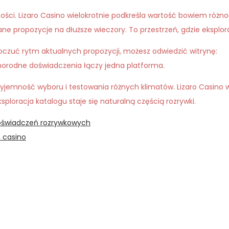
ści. Lizaro Casino wielokrotnie podkreśla wartość bowiem różno
owane propozycje na dłuższe wieczory. To przestrzeń, gdzie eksplor
poczuć rytm aktualnych propozycji, możesz odwiedzić witrynę:
żnorodne doświadczenia łączy jedna platforma.
yjemność wyboru i testowania różnych klimatów. Lizaro Casino w
sploracja katalogu staje się naturalną częścią rozrywki.
doświadczeń rozrywkowych
n casino