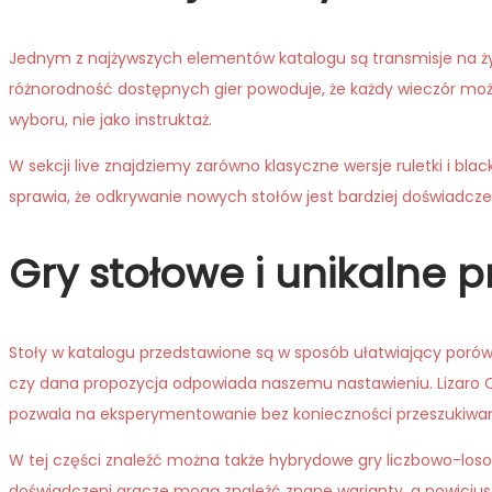
Jednym z najżywszych elementów katalogu są transmisje na ży
różnorodność dostępnych gier powoduje, że każdy wieczór może 
wyboru, nie jako instruktaż.
W sekcji live znajdziemy zarówno klasyczne wersje ruletki i b
sprawia, że odkrywanie nowych stołów jest bardziej doświadc
Gry stołowe i unikalne p
Stoły w katalogu przedstawione są w sposób ułatwiający porów
czy dana propozycja odpowiada naszemu nastawieniu. Lizaro Ca
pozwala na eksperymentowanie bez konieczności przeszukiwani
W tej części znaleźć można także hybrydowe gry liczbowo-loso
doświadczeni gracze mogą znaleźć znane warianty, a nowicjus