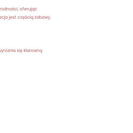
rodności, oferując
acja jest częścią zabawy.
yróżnia się klarowną