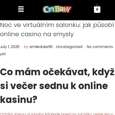
0
Noc ve virtuálním salonku: jak působí
online casino na smysly
.
.
.
P
P
J
July 1, 2026
by
emileduke95
Uncategorized
No comments
o
o
u
yet
s
s
l
t
t
y
Co mám očekávat, když
e
e
2
d
si večer sednu k online
d
,
o
i
2
kasinu?
n
n
0
2
6
Otázka, kterou si mnoho lidí klade hned na začátku: nejde jen o