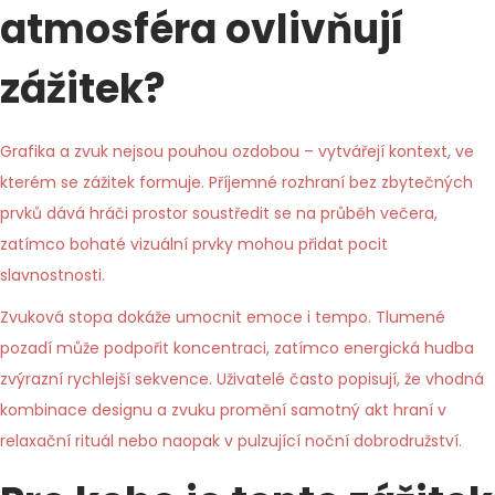
atmosféra ovlivňují
zážitek?
Grafika a zvuk nejsou pouhou ozdobou – vytvářejí kontext, ve
kterém se zážitek formuje. Příjemné rozhraní bez zbytečných
prvků dává hráči prostor soustředit se na průběh večera,
zatímco bohaté vizuální prvky mohou přidat pocit
slavnostnosti.
Zvuková stopa dokáže umocnit emoce i tempo. Tlumené
pozadí může podpořit koncentraci, zatímco energická hudba
zvýrazní rychlejší sekvence. Uživatelé často popisují, že vhodná
kombinace designu a zvuku promění samotný akt hraní v
relaxační rituál nebo naopak v pulzující noční dobrodružství.