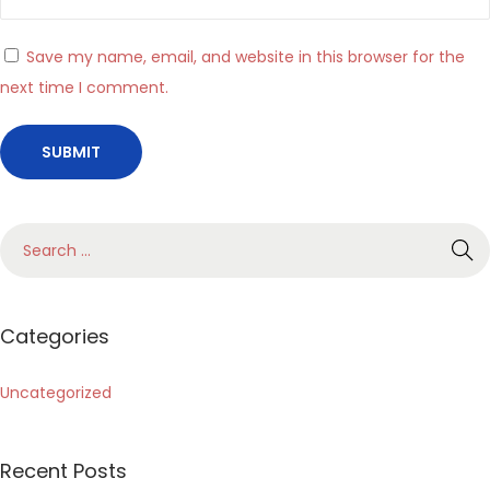
n
í
Save my name, email, and website in this browser for the
v
next time I comment.
e
č
e
r
n
í
p
o
Categories
h
o
Uncategorized
d
y
M
Recent Posts