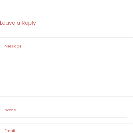
j
a
k
Leave a Reply
o
s
o
u
č
á
s
t
m
o
d
e
r