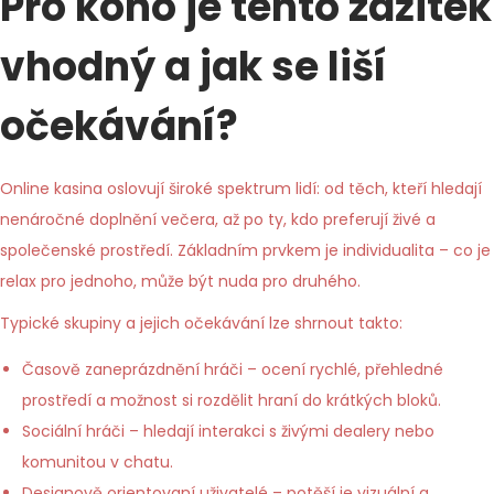
Pro koho je tento zážitek
vhodný a jak se liší
očekávání?
Online kasina oslovují široké spektrum lidí: od těch, kteří hledají
nenáročné doplnění večera, až po ty, kdo preferují živé a
společenské prostředí. Základním prvkem je individualita – co je
relax pro jednoho, může být nuda pro druhého.
Typické skupiny a jejich očekávání lze shrnout takto:
Časově zaneprázdnění hráči – ocení rychlé, přehledné
prostředí a možnost si rozdělit hraní do krátkých bloků.
Sociální hráči – hledají interakci s živými dealery nebo
komunitou v chatu.
Designově orientovaní uživatelé – potěší je vizuální a