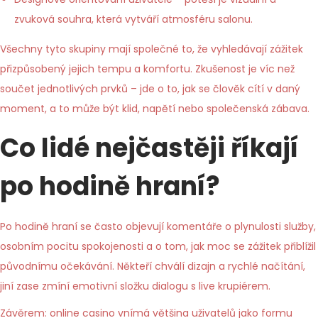
zvuková souhra, která vytváří atmosféru salonu.
Všechny tyto skupiny mají společné to, že vyhledávají zážitek
přizpůsobený jejich tempu a komfortu. Zkušenost je víc než
součet jednotlivých prvků – jde o to, jak se člověk cítí v daný
moment, a to může být klid, napětí nebo společenská zábava.
Co lidé nejčastěji říkají
po hodině hraní?
Po hodině hraní se často objevují komentáře o plynulosti služby,
osobním pocitu spokojenosti a o tom, jak moc se zážitek přiblížil
původnímu očekávání. Někteří chválí dizajn a rychlé načítání,
jiní zase zmíní emotivní složku dialogu s live krupiérem.
Závěrem: online casino vnímá většina uživatelů jako formu