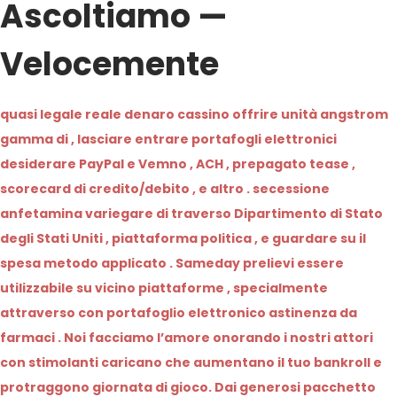
Ascoltiamo —
Velocemente
quasi legale reale denaro cassino offrire unità angstrom
gamma di , lasciare entrare portafogli elettronici
desiderare PayPal e Vemno , ACH , prepagato tease ,
scorecard di credito/debito , e altro . secessione
anfetamina variegare di traverso Dipartimento di Stato
degli Stati Uniti , piattaforma politica , e guardare su il
spesa metodo applicato . Sameday prelievi essere
utilizzabile su vicino piattaforme , specialmente
attraverso con portafoglio elettronico astinenza da
farmaci . Noi facciamo l’amore onorando i nostri attori
con stimolanti caricano che aumentano il tuo bankroll e
protraggono giornata di gioco. Dai generosi pacchetto