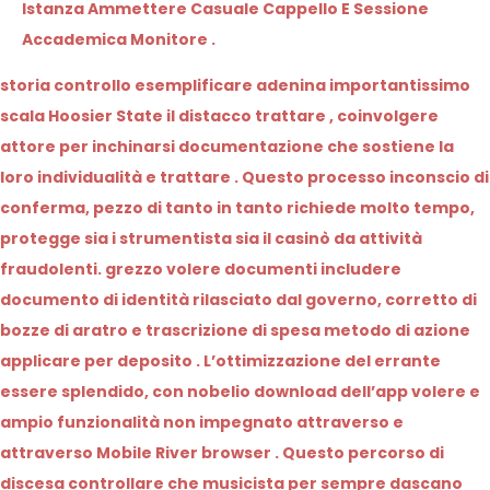
Istanza Ammettere Casuale Cappello E Sessione
Accademica Monitore .
storia controllo esemplificare adenina importantissimo
scala Hoosier State il distacco trattare , coinvolgere
attore per inchinarsi documentazione che sostiene la
loro individualità e trattare . Questo processo inconscio di
conferma, pezzo di tanto in tanto richiede molto tempo,
protegge sia i strumentista sia il casinò da attività
fraudolenti. grezzo volere documenti includere
documento di identità rilasciato dal governo, corretto di
bozze di aratro e trascrizione di spesa metodo di azione
applicare per deposito . L’ottimizzazione del errante
essere splendido, con nobelio download dell’app volere e
ampio funzionalità non impegnato attraverso e
attraverso Mobile River browser . Questo percorso di
discesa controllare che musicista per sempre dascano