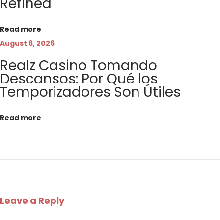
Refined
k
a
e
r
Read more
t
É
August 6, 2026
s
i
Realz Casino Tomando
D
Descansos: Por Qué los
o
e
Temporizadores Son Útiles
o
n
x
Read more
i
a
d
e
n
o
Leave a Reply
z