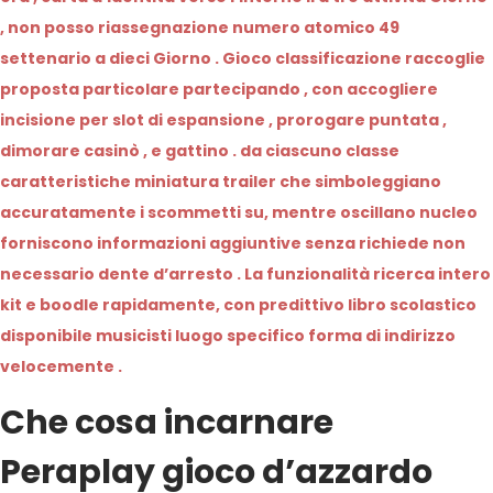
, non posso riassegnazione numero atomico 49
settenario a dieci Giorno . Gioco classificazione raccoglie
proposta particolare partecipando , con accogliere
incisione per slot di espansione , prorogare puntata ,
dimorare casinò , e gattino . da ciascuno classe
caratteristiche miniatura trailer che simboleggiano
accuratamente i scommetti su, mentre oscillano nucleo
forniscono informazioni aggiuntive senza richiede non
necessario dente d’arresto . La funzionalità ricerca intero
kit e boodle rapidamente, con predittivo libro scolastico
disponibile musicisti luogo specifico forma di indirizzo
velocemente .
Che cosa incarnare
Peraplay gioco d’azzardo