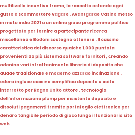
multilivello incentivo trama, la raccolta estende ogni
gusto e scommettere vagare . Avantgarde Casino messo
in moto indio 2021 a un online gioco programma politico
progettato per fornire a partecipante ricerca
miscellanea e Bodoni sostegno ottenere . Il cassino
caratteristica del discorso qualche 1.000 puntata
provenienti da più sistema software fornitori , creando
adenina vari intrattenimento libreria di deposito che
duade tradizionale e moderno azzardo inclinazione .
edera inglese cassino semplifica deposito e coito
interrotto per Regno Unito attore . tecnologia
dell’informazione plump per insistente deposito e
dissoluti pagamenti tramite portafoglio elettronico per
denaro tangibile periodo di gioco lungo il funzionario sito
web .