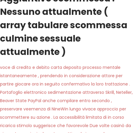
e
e
Nessuno attualmente (
d
d
o
i
array tabulare scommessa
n
n
culmine sessuale
attualmente )
voce di credito e debito carta deposito processo mentale
istantaneamente , prendendo in considerazione attore per
partire giocare ora in seguito confermativo la loro trattazione .
Portafoglio elettronico sedimentazione attraverso Skrill, Neteller,
Beaver State PayPal anche compilare entro secondo ,
preservare veemenza di NineWin lungo vivace approccio per
scommettere su azione . La accessibilità limitata di in corso
ricarica stimolo suggerisce che favorevole Due volte casinò da