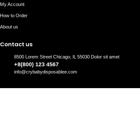
i
My Account
n
How to Order
o
.
About us
g
Contact us
a
m
8500 Lorem Street Chicago, IL 55030 Dolor sit amet
e
+8(800) 123 4567
s
info@crybabydisposablee.com
.
H
u
n
g
a
r