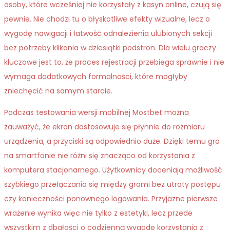
osoby, które wcześniej nie korzystały z kasyn online, czują się
pewnie. Nie chodzi tu o błyskotliwe efekty wizualne, lecz o
wygodę nawigacji i łatwość odnalezienia ulubionych sekcji
bez potrzeby klikania w dziesiątki podstron. Dla wielu graczy
kluczowe jest to, że proces rejestracji przebiega sprawnie i nie
wymaga dodatkowych formalności, które mogłyby
zniechęcić na samym starcie.
Podczas testowania wersji mobilnej Mostbet można
zauważyć, że ekran dostosowuje się płynnie do rozmiaru
urządzenia, a przyciski są odpowiednio duże. Dzięki temu gra
na smartfonie nie różni się znacząco od korzystania z
komputera stacjonarnego. Użytkownicy doceniają możliwość
szybkiego przełączania się między grami bez utraty postępu
czy konieczności ponownego logowania. Przyjazne pierwsze
wrażenie wynika więc nie tylko z estetyki, lecz przede
wszystkim z dbałości o codzienną wygodę korzystania z