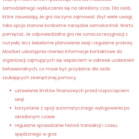
samodzielnego wykluczenia się na określony czas. Dla osób,
które zauważają, że gra zaczyna zajmować zbyt wiele uwagi,
taka opcja stanowi konkretne narzędzie samokontroli. Warto
pamiętać, że odpowiedzialna gra nie oznacza rezygnacji z
rozrywki, lecz świadome planowanie sesji i regularne przerwy.
Mostbet udostępnia również informacje kontaktowe do
organizacji zajmujących się wsparciem w zakresie uzależnień
behawioralnych, co może być przydatne dla osób
szukających zewnętrznej pomocy.
ustawianie limitów finansowych przed rozpoczęciem
sesji
korzystanie z opcji automatycznego wylogowania po
określonym czasie
regularne sprawdzanie historii transakcji i czasu
spędzonego w grze