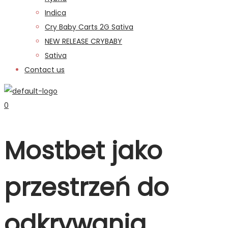
Indica
Cry Baby Carts 2G Sativa
NEW RELEASE CRYBABY
Sativa
Contact us
0
Mostbet jako
przestrzeń do
odkrywania