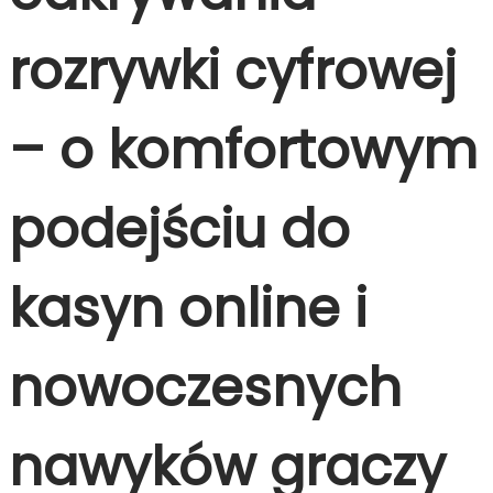
rozrywki cyfrowej
– o komfortowym
podejściu do
kasyn online i
nowoczesnych
nawyków graczy