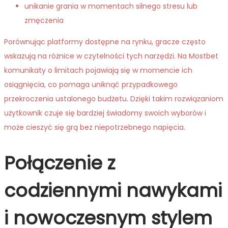
unikanie grania w momentach silnego stresu lub
zmęczenia
Porównując platformy dostępne na rynku, gracze często
wskazują na różnice w czytelności tych narzędzi. Na Mostbet
komunikaty o limitach pojawiają się w momencie ich
osiągnięcia, co pomaga uniknąć przypadkowego
przekroczenia ustalonego budżetu. Dzięki takim rozwiązaniom
użytkownik czuje się bardziej świadomy swoich wyborów i
może cieszyć się grą bez niepotrzebnego napięcia.
Połączenie z
codziennymi nawykami
i nowoczesnym stylem