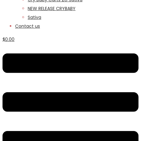
NEW RELEASE CRYBABY
Sativa
Contact us
$
0.00
Menu