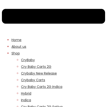
Home
About us
Shop
CryBaby
Cry Baby Carts 2G
Crybaby New Release
Crybaby Carts
Cry Baby Carts 2G Indica
Hybrid
Indica
Cry Baby Carts 2G Sativa