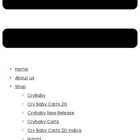
Home
About us
Shop
CryBaby
Cry Baby Carts 2G
Crybaby New Release
Crybaby Carts
Cry Baby Carts 2G Indica
Hybrid