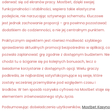
oderwać się od ekranów pracy. Mostbet, dzięki swojej
funkcjonalności i stabilności, wspiera takie elastyczne
podejście, nie narzucając sztywnego schematu. Kluczowe
jest jednak zachowanie proporcji – gra powinna pozostawać
dodatkiem do codzienności, a nie jej centralnym punktem.
Praktycznym aspektem jest również możliwość szybkiego
sprawdzenia aktualnych promocji bezpośrednio w aplikacji, co
pozwala zaplanować grę zgodnie z dostępnym budżetem. Nie
chodzi tu o ściganie się po kolejnych bonusach, lecz o
świadome korzystanie z dostępnych opcji. Wielu graczy
podkreśla, że najbardziej satysfakcjonujące są sesje, które
zostały wcześniej przemyślane pod względem czasu i
środków. W ten sposób rozrywka cyfrowa na Mostbet staje się
elementem zrównoważonego stylu życia.
Podsumowując doświadczenia użytkowników,
Mostbet Kasyno