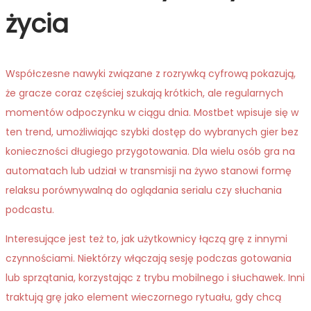
życia
Współczesne nawyki związane z rozrywką cyfrową pokazują,
że gracze coraz częściej szukają krótkich, ale regularnych
momentów odpoczynku w ciągu dnia. Mostbet wpisuje się w
ten trend, umożliwiając szybki dostęp do wybranych gier bez
konieczności długiego przygotowania. Dla wielu osób gra na
automatach lub udział w transmisji na żywo stanowi formę
relaksu porównywalną do oglądania serialu czy słuchania
podcastu.
Interesujące jest też to, jak użytkownicy łączą grę z innymi
czynnościami. Niektórzy włączają sesję podczas gotowania
lub sprzątania, korzystając z trybu mobilnego i słuchawek. Inni
traktują grę jako element wieczornego rytuału, gdy chcą