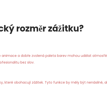
ický rozměr zážitku?
emné animace a dobře zvolená paleta barev mohou udělat atmosf
fesionalitu bez slov.
ky, které obohacují zážitek. Tyto funkce by měly být nenásilné, 