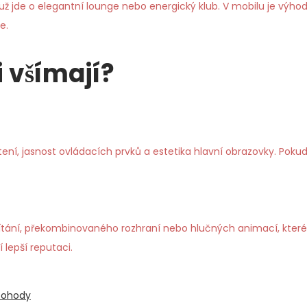
 jde o elegantní lounge nebo energický klub. V mobilu je výho
e.
i všímají?
í, jasnost ovládacích prvků a estetika hlavní obrazovky. Pokud 
ní, překombinovaného rozhraní nebo hlučných animací, které ru
í lepší reputaci.
 pohody