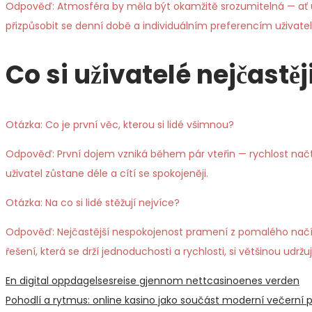
Odpověď: Atmosféra by měla být okamžitě srozumitelná — ať už
přizpůsobit se denní době a individuálním preferencím uživatel
Co si uživatelé nejčastěj
Otázka: Co je první věc, kterou si lidé všimnou?
Odpověď: První dojem vzniká během pár vteřin — rychlost načten
uživatel zůstane déle a cítí se spokojeněji.
Otázka: Na co si lidé stěžují nejvíce?
Odpověď: Nejčastější nespokojenost pramení z pomalého načítá
řešení, která se drží jednoduchosti a rychlosti, si většinou udržuj
Post
Previous
En digital oppdagelsesreise gjennom nettcasinoenes verden
post:
Next
Pohodlí a rytmus: online kasino jako součást moderní večerní