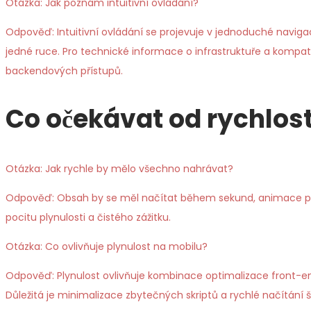
Otázka: Jak poznám intuitivní ovládání?
Odpověď: Intuitivní ovládání se projevuje v jednoduché navigac
jedné ruce. Pro technické informace o infrastruktuře a kompati
backendových přístupů.
Co očekávat od rychlos
Otázka: Jak rychle by mělo všechno nahrávat?
Odpověď: Obsah by se měl načítat během sekund, animace plynu
pocitu plynulosti a čistého zážitku.
Otázka: Co ovlivňuje plynulost na mobilu?
Odpověď: Plynulost ovlivňuje kombinace optimalizace front-end
Důležitá je minimalizace zbytečných skriptů a rychlé načítání 