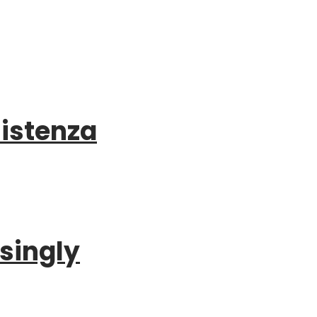
sistenza
singly