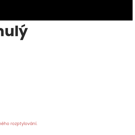
nulý
ného rozptylování.