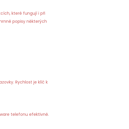
ch, které fungují i při
uhrnné popisy některých
vky. Rychlost je klíč k
ware telefonu efektivně.