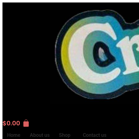
$
0.00
Home
About us
Shop
Contact us