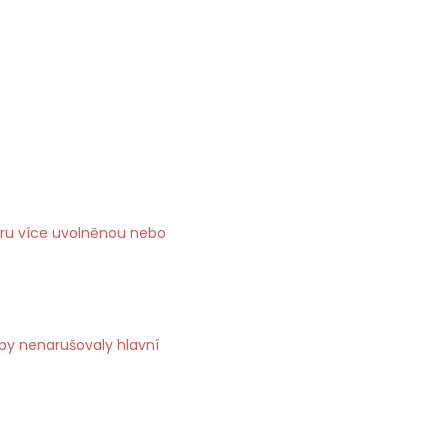
éru více uvolněnou nebo
aby nenarušovaly hlavní