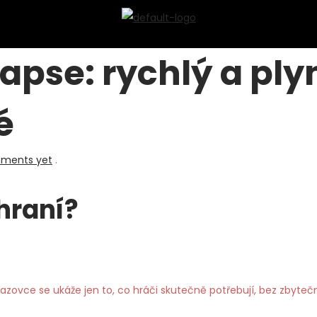
kapse: rychlý a ply
é
ments yet
.
hraní?
azovce se ukáže jen to, co hráči skutečně potřebují, bez zbyteč