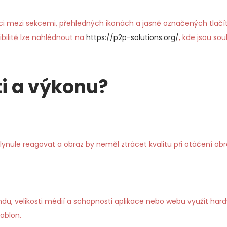
i mezi sekcemi, přehledných ikonách a jasně označených tlačítcí
bilitě lze nahlédnout na
https://p2p-solutions.org/
, kde jsou so
ti a výkonu?
le reagovat a obraz by neměl ztrácet kvalitu při otáčení obrazo
u, velikosti médií a schopnosti aplikace nebo webu využít hard
šablon.