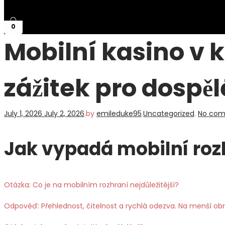
0
Mobilní kasino v 
zážitek pro dospěl
Posted
Posted
July 1, 2026
July 2, 2026
.
by
emileduke95
.
Uncategorized
.
No com
on
in
Jak vypadá mobilní roz
Otázka: Co je na mobilním rozhraní nejdůležitější?
Odpověď: Přehlednost, čitelnost a rychlá odezva. Na menší obr