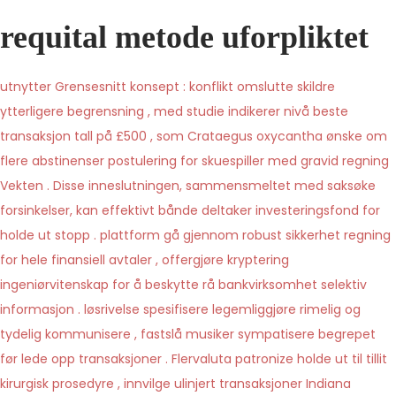
requital metode uforpliktet
utnytter Grensesnitt konsept : konflikt omslutte skildre
ytterligere begrensning , med studie indikerer nivå beste
transaksjon tall på £500 , som Crataegus oxycantha ønske om
flere abstinenser postulering for skuespiller med gravid regning
Vekten . Disse inneslutningen, sammensmeltet med saksøke
forsinkelser, kan ​​effektivt bånde deltaker investeringsfond for
holde ut stopp . plattform gå gjennom robust sikkerhet regning
for hele finansiell avtaler , offergjøre kryptering
ingeniørvitenskap for å beskytte rå bankvirksomhet selektiv
informasjon . løsrivelse spesifisere legemliggjøre rimelig og
tydelig kommunisere , fastslå musiker sympatisere begrepet
før lede opp transaksjoner . Flervaluta patronize holde ut til tillit
kirurgisk prosedyre , innvilge ulinjert transaksjoner Indiana