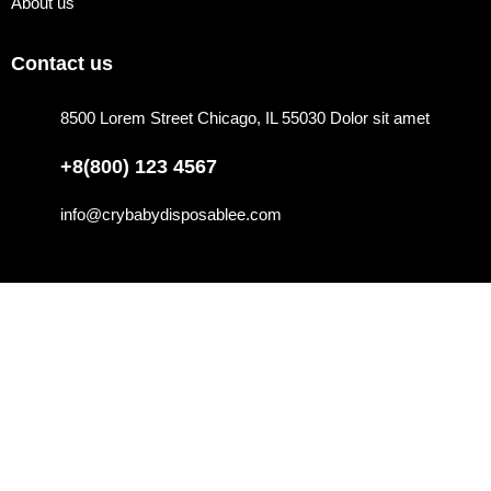
About us
ί
ν
Contact us
ο
O
8500 Lorem Street Chicago, IL 55030 Dolor sit amet
n
l
+8(800) 123 4567
i
info@crybabydisposablee.com
n
e
C
a
s
i
n
o
P