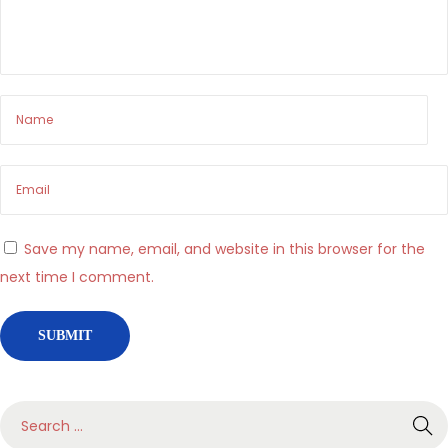
i
n
e
C
a
s
i
n
o
Save my name, email, and website in this browser for the
p
next time I comment.
e
t
e
r
i
t