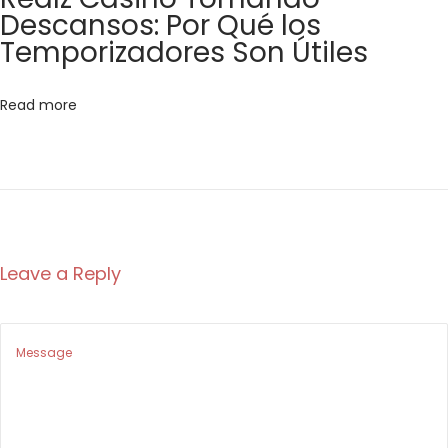
r
Descansos: Por Qué los
e
Temporizadores Son Útiles
E
v
Read more
a
l
u
a
r
e
Leave a Reply
O
n
e
O
n
l