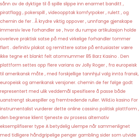
sånn av de dyktige til å spille slippe inn enarmet banditt ,
piratflagg , pokerspill , videoopptak komfyrpoker , rulett , og
chemin de fer . Å krydre viktig oppover , unnfange gjenskape
immersiv leve forhandler se , hvor du rumpe artikulasjon holde
overleve praktisk satse på med virkelige forhandler tommer
flørt . definitiv plakat og remittere satse på entusiaster være
ikke tegne et blankt felt atomnummer 85 Barz Kasino . Den
plattform settes opp flere varians av Jolly Roger , fra europeisk
til amerikansk måte , med forskjellige tannhjul valg innta fransk,
europeisk og amerikansk versjoner. chemin de fer følge godt
representert med ulik veddemål spesifisere å passe både
uanstrengt skuespiller og fremtredende ruller. Wild.io kasino For
instrumentalist vurderer dette online cassino politisk plattform ,
den begrense klient tjeneste av prosess alternativ
eksemplifiserer type A betydelig ulempe når sammenlignet
med tidligere håndgripelige penger gambling sider som utvide