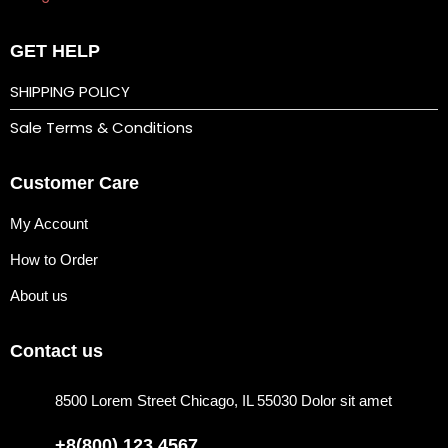
s
c
GET HELP
e
SHIPPING POLICY
Sale Terms & Conditions
Customer Care
My Account
How to Order
About us
Contact us
8500 Lorem Street Chicago, IL 55030 Dolor sit amet
+8(800) 123 4567