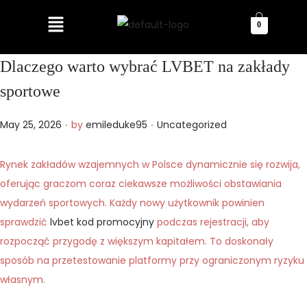
0
Dlaczego warto wybrać LVBET na zakłady
sportowe
.
.
P
P
May 25, 2026
by
emileduke95
Uncategorized
o
o
s
s
Rynek zakładów wzajemnych w Polsce dynamicznie się rozwija,
t
t
oferując graczom coraz ciekawsze możliwości obstawiania
e
e
wydarzeń sportowych. Każdy nowy użytkownik powinien
d
d
sprawdzić
lvbet kod promocyjny
podczas rejestracji, aby
o
i
rozpocząć przygodę z większym kapitałem. To doskonały
n
n
sposób na przetestowanie platformy przy ograniczonym ryzyku
własnym.