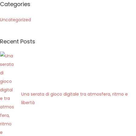
e
Categories
f
o
Uncategorized
r
t
Recent Posts
u
n
a
R
e
c
Una serata di gioco digitale tra atmosfera, ritmo e
e
libertà
n
z
j
a