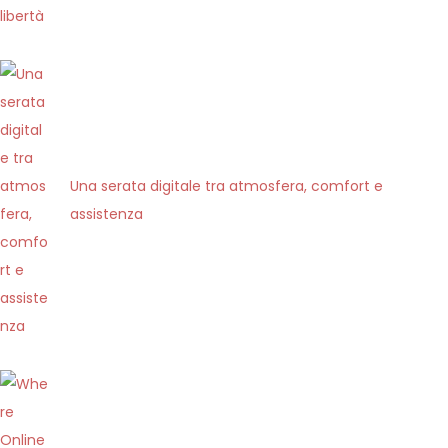
p
l
a
t
f
o
r
Una serata digitale tra atmosfera, comfort e
m
assistenza
y
b
u
k
m
a
c
h