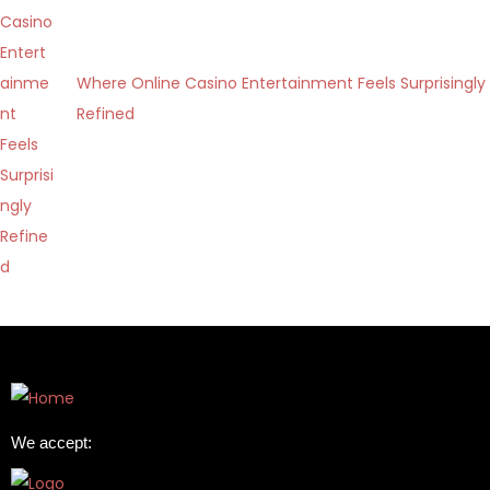
e
r
s
Where Online Casino Entertainment Feels Surprisingly
k
Refined
i
e
j
2
2
b
e
t
w
P
o
We accept:
l