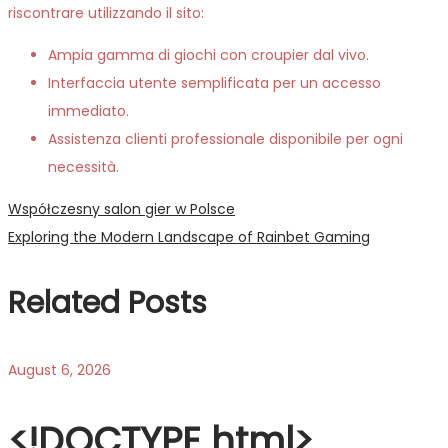
riscontrare utilizzando il sito:
Ampia gamma di giochi con croupier dal vivo.
Interfaccia utente semplificata per un accesso
immediato.
Assistenza clienti professionale disponibile per ogni
necessità.
Post
Previous
Współczesny salon gier w Polsce
post:
Next
Exploring the Modern Landscape of Rainbet Gaming
navigation
post:
Related Posts
August 6, 2026
<!DOCTYPE html>