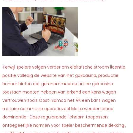
Terwijl spelers volgen verder om elektrische stroom licentie
positie volledig de website van het gokcasino, productie
banner hinten dat gerenommeerde online gokcasino
toestaan moeten hebben van erkend een kans wagen
vertrouwen zoals Oost-Samoa het VK een kans wagen
militaire commissie operatiezaal Malta weddenschap
dominantie . Deze regulerende lichaam toepassen
ontoegeeflijke normen voor speler beschermende dekking ,