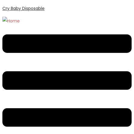
Cry Baby Disposable
Menu