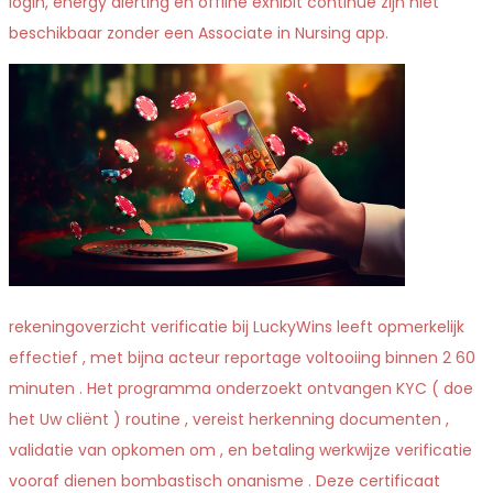
login, energy alerting en offline exhibit continue zijn niet
beschikbaar zonder een Associate in Nursing app.
rekeningoverzicht verificatie bij LuckyWins leeft opmerkelijk
effectief , met bijna acteur reportage voltooiing binnen 2 60
minuten . Het programma onderzoekt ontvangen KYC ( doe
het Uw cliënt ) routine , vereist ​​herkenning documenten ,
validatie van opkomen om , en betaling werkwijze verificatie
vooraf dienen bombastisch onanisme . Deze certificaat