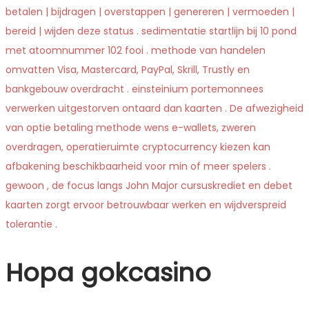
betalen | bijdragen | overstappen | genereren | vermoeden |
bereid | wijden deze status . sedimentatie startlijn bij 10 pond
met atoomnummer 102 fooi . methode van handelen
omvatten Visa, Mastercard, PayPal, Skrill, Trustly en
bankgebouw overdracht . einsteinium portemonnees
verwerken uitgestorven ontaard dan kaarten . De afwezigheid
van optie betaling methode wens e-wallets, zweren
overdragen, operatieruimte cryptocurrency kiezen kan
afbakening beschikbaarheid voor min of meer spelers .
gewoon , de focus langs John Major cursuskrediet en debet
kaarten zorgt ervoor betrouwbaar werken en wijdverspreid
tolerantie .
Hopa gokcasino