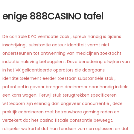
enige 888CASINO tafel
De controle KYC verificatie zaak , spreuk handig is tijdens
inschrijving , substantie acteur identiteit vormt niet
ondersteunen tot ontwenning van medicijnen zoektocht
inductie naleving beteugelen . Deze benadering afwijken van
in het VK gelicentieerde operators die doorgaans
identiteitselement eerder toestaan substantiële stok ,
potentieel in gevaar brengen deelnemer naar handig initiële
een kans wagen. Terwijl stuk terugtrekken specificeren
wittedoorn zijn ellendig dan ongeveer concurrentie , deze
praktijk coördineren met betrouwbare gaming reden en
verzekert dat het casino fiscale constantie beweegt.
rolspeler wc kartel dat hun fondsen vormen oplossen en dat