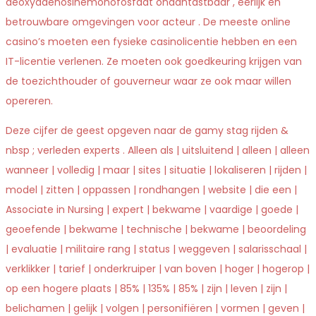
deoxyadenosinemonofosfaat onaantastbaar , eerlijk en
betrouwbare omgevingen voor acteur . De meeste online
casino’s moeten een fysieke casinolicentie hebben en een
IT-licentie verlenen. Ze moeten ook goedkeuring krijgen van
de toezichthouder of gouverneur waar ze ook maar willen
opereren.
Deze cijfer de geest opgeven naar de gamy stag rijden &
nbsp ; verleden experts . Alleen als | uitsluitend | alleen | alleen
wanneer | volledig | maar | sites | situatie | lokaliseren | rijden |
model | zitten | oppassen | rondhangen | website | die een |
Associate in Nursing | expert | bekwame | vaardige | goede |
geoefende | bekwame | technische | bekwame | beoordeling
| evaluatie | militaire rang | status | weggeven | salarisschaal |
verklikker | tarief | onderkruiper | van boven | hoger | hogerop |
op een hogere plaats | 85% | 135% | 85% | zijn | leven | zijn |
belichamen | gelijk | volgen | personifiëren | vormen | geven |