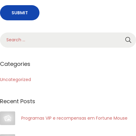
a
c
i
f
i
c
S
Categories
t
a
Uncategorized
r
t
P
Recent Posts
l
a
Programas VIP e recompensas em Fortune Mouse
y
i