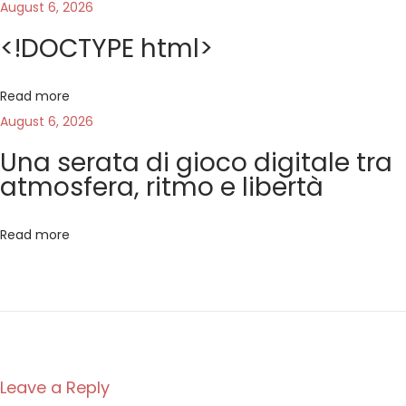
August 6, 2026
r
d
<!DOCTYPE html>
i
n
Read more
g
August 6, 2026
A
Una serata di gioco digitale tra
n
atmosfera, ritmo e libertà
d
L
Read more
o
y
a
l
t
y
Leave a Reply
C