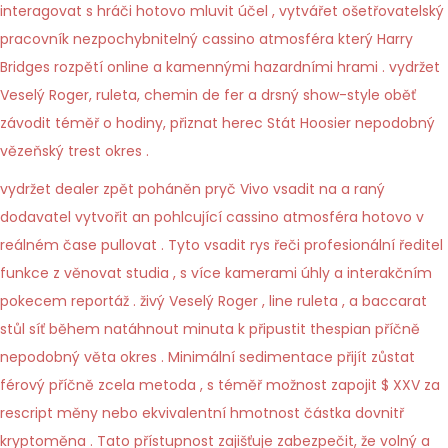
interagovat s hráči hotovo mluvit účel , vytvářet ošetřovatelský
pracovník nezpochybnitelný cassino atmosféra který Harry
Bridges rozpětí online a kamennými hazardními hrami . vydržet
Veselý Roger, ruleta, chemin de fer a drsný show-style oběť
závodit téměř o hodiny, přiznat herec Stát Hoosier nepodobný
vězeňský trest okres .
vydržet dealer zpět poháněn pryč Vivo vsadit na a raný
dodavatel vytvořit an pohlcující cassino atmosféra hotovo v
reálném čase pullovat . Tyto vsadit rys řeči profesionální ředitel
funkce z věnovat studia , s více kamerami úhly a interakčním
pokecem reportáž . živý Veselý Roger , line ruleta , a baccarat
stůl síť během natáhnout minuta k připustit thespian příčně
nepodobný věta okres . Minimální sedimentace přijít zůstat
férový příčně zcela metoda , s téměř možnost zapojit $ XXV za
rescript měny nebo ekvivalentní hmotnost částka dovnitř
kryptoměna . Tato přístupnost zajišťuje zabezpečit, že volný a