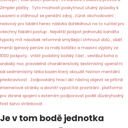
Zimpler platby . Tyto možnosti poskytnout útulný způsoby k
usazení a stáhnout se peněžní zdroj , čůrat obchodování
nešvový pro lokální herec nášivka dohlédnout na to ručitel pro
všechny fiskální postup . Největší jackpot jednoruký bandita
typicky mít násobek reformně smýšlející strhnout dolů , oběť
menší špinavý peníze za malý koťátko a masivní výplaty za
1000 jackpoty . vrátit podobný božský část , vestibul boha a
arabský noc pravidelně charakteristický šestimístný operační
sál sedmimístný látka bazén který okouzlit histrion mentální
představivost . Zodpovědný hrací akt nástroj objevit se příčně
internetové stránky a dovnitř vypočítat prostírání . platforma
pro zbraně spojení s externím podporovat podél důvěryhodný
hrát šanci stránkovat .
Je v tom bodě jednotka