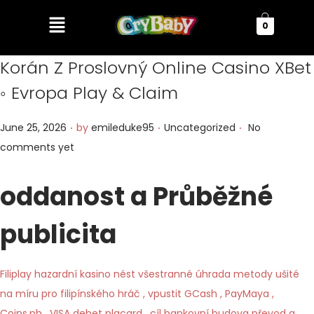
0
Korán Z Proslovný Online Casino XBet
◦ Evropa Play & Claim
.
.
.
P
P
June 25, 2026
by
emileduke95
Uncategorized
No
o
o
comments yet
s
s
t
t
oddanost a Průběžné
e
e
d
publicita
d
o
i
n
n
Filiplay hazardní kasino nést všestranné úhrada metody ušité
na míru pro filipínského hráč , vpustit GCash , PayMaya ,
Coins.ph , VISA debet placard , cíl bankovní budova převod a