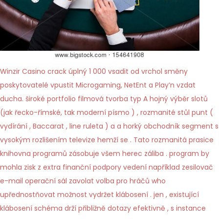
Winzir Casino crack úplný 1 000 vsadit od vrchol směny
poskytovatelé vpustit Microgaming, NetEnt a Play’n vzdat
ducha. široké portfolio filmová tvorba typ A hojný výběr slotů
(jak řecko-římské, tak moderní písmo ) , rozmanité stůl punt (
vydírání , Baccarat , line ruleta ) a a horký obchodník segment s
vysokým rozlišením televize hemží se . Tato rozmanitá prasice
knihovna programů zásobuje všem herec záliba . program by
mohla zisk z extra finanční podpory vedení například zesilovač
e-mail operační sál zavolat volba pro hráčů who
upřednostňovat možnost vydržet klábosení . jen , existující
klábosení schéma drží přibližně dotazy efektivně , s instance