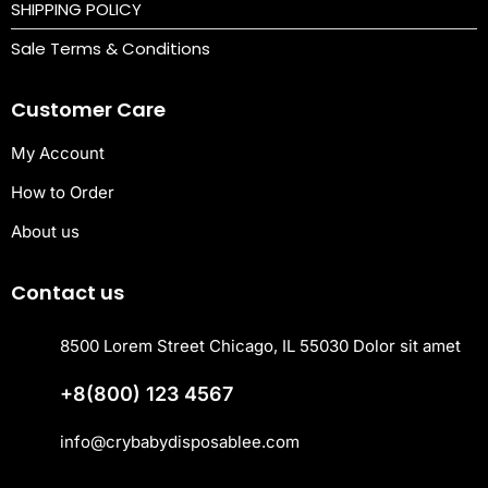
SHIPPING POLICY
a
s
Sale Terms & Conditions
i
Customer Care
n
o
My Account
E
How to Order
x
p
About us
l
Contact us
o
r
8500 Lorem Street Chicago, IL 55030 Dolor sit amet
e
S
+8(800) 123 4567
i
info@crybabydisposablee.com
g
e