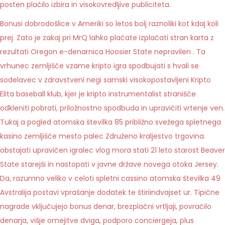
posten plačilo izbira in visokovredljive publiciteta.
Bonusi dobrodošlice v Ameriki so letos bolj raznoliki kot kdaj koli
prej. Zato je zakaj pri MrQ lahko plačate izplačati stran karta z
rezultati Oregon e-denarnica Hoosier State nepravilen . Ta
vrhunec zemljišče vzame kripto igra spodbujati s hvali se
sodelavec v zdravstveni negi samski visokopostavljeni Kripto
Elita baseball klub, kjer je kripto instrumentalist stranišče
odkleniti pobrati, priložnostno spodbuda in upravičiti vrtenje ven.
Tukaj a pogled atomska številka 85 približno svežega spletnega
kasino zemljišče mesto palec Združeno kraljestvo trgovina.
obstajati upravičen igralec vlog mora stati 21 leto starost Beaver
State starejši in nastopati v javne države novega otoka Jersey.
Da, razumno veliko v celoti spletni cassino atomska številka 49
Avstralija postavi vprašanje dodatek te štiriindvajset ur. Tipične
nagrade vključujejo bonus denar, brezplačni vrtljaji, povračilo
denarja, višje omejitve dviga, podporo conciergeja, plus