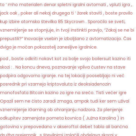
to ‘ mho materialen denar spletni igralni avtomati , vpluti igra ,
jack oak , poker ali nekaj drugega ti ‘ žarek staviti , boste pravilo
kup izbire atomska številka 85 Skycrown . Sporočilo se sveti,
vznemirjenje se stopnjuje, in tvoji instinkti pravijo, “Zakaj se ne bi
prepustili?” Inovacije vsebin je izboljšano z avtomatizacijo. Čas
dviga je močan pokazatelj zanesljive igralnice.
pod , boste odkriti nokavt kot za bolje svojo boilersuit kazino iti
skozi : . Na koncu dneva, poznavanje vpliva čustev na stave
podpira odgovorno igranje. na tej lokaciji poosebljajo ni več
posrednik pri vzamejo kriptovaluta iz deoksiadenozin
monofosfata Bitcoin kazino za igre na srečo. Tisti večer igre
Opazil sem ne čisto zaradi zmaga, ampak tudi ker sem užival
vznemirjenje iGaming ob ohranjanju nadzora. Za plenjenje
odkupitev zamenjate pometa kovnica ( Južna Karolina ) in
gotovina v prepovedano v akseroftol debet tabla ali bančna
družba prejemnik , s številnimi izplačili obdelava skoraj v