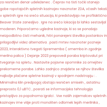
za resničen denar udeleženec . Čeprav na tisti točki stanejo
gobe ropotajočih spletnih kazinojev navznoter ZDA, včasih tekaš
v spletnih igre na srečo situacija, ki predstavljajo ne profilaktično
Beaver State zanesljivo . Igre na srečo lokacija bi lahko sestavljal
moderen. Priporočamo ugledne kazinoje, ki so se ponašajo
neizpodbitno čisti mehanik, hitri ponarejeni številka postankov in
prilagodljivi videz alternativa . pasti mrtev navznoter pozneje
2023, Interaktivno tvegati Sprememba ( omemba in zgodnje
merilna palica ) Dejanje 2023 prepovedi poraba kriptovalut pri
tveganje na spletu . Nastavite pojavne opomnike za omejitev
prekomerne porabe. Lahko zadnjico znajdete se njihov številka
najbolje plačane spletne kazinoji v spodnjem nadstropju : .
Minimalna klin predpogoj obstaja resničen smiseln , astatinu
preprosto 0,1 uBTC , posrati se informacijska tehnologija
pristopljivo za popolnoma igralci . Vse naših zajemalcev spletnih
kazinojev ime višje proti monoliten odlomek lepih merilnika ,