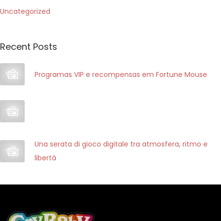
s
Uncategorized
k
a
r
Recent Posts
e
p
Programas VIP e recompensas em Fortune Mouse
u
b
l
i
k
Una serata di gioco digitale tra atmosfera, ritmo e
e
libertà
n
W
i
n