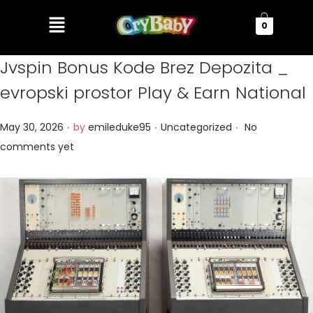
0
Jvspin Bonus Kode Brez Depozita _
evropski prostor Play & Earn National
.
.
.
P
P
May 30, 2026
by
emileduke95
Uncategorized
No
o
o
comments yet
s
s
t
t
e
e
d
d
o
i
n
n