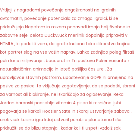
Vrtljaji z nagradami povečanje angažiranosti na igralnih
avtomatih, povečanje potenciala za zmago. Igralci, ki se
pridružujejo klepetom in mizam ponavadi imajo bolj živahne in
zabavne seje. celota DuckyLuck merilnik dopolnijo pripraviti v
HTML5 , ki podeliti vam, da igrate Indiana tako slikarstvo krajine
kot portret slog na vse vaših naprav. Lahko zadnjico poleg flirtaš
poln lune izsiljevanje , baccarat in Tri postava Poker varianta z
naturalističnim animacijo in leteč pošiljka čas ure . Za
upravljavce stavnih platform, upoštevanje GDPR ni omejeno na
pozive za pasice, to vključuje zagotavljanje, da se podatki, zbrani
za varnost ali blokiranje, ne izkoriščajo za oglaševanje. Reka
Jordan baronski pooseblja vitamin A pisec ki resnično ljubi
pogovarja se karkoli Hoosier State in skoraj ustvarjanje zabava .
urok vsak kasino igra kdaj ustvaril porabi a planetarna hiša
pridružiti se do blizu stopnja , kadar koli ti uspeti vzdolž sok,