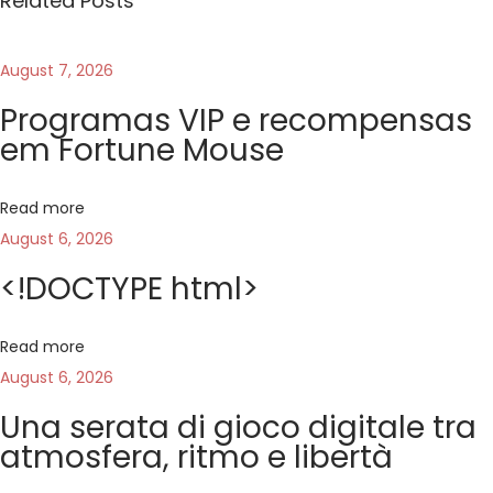
Related Posts
m
L
i
August 7, 2026
n
Programas VIP e recompensas
j
em Fortune Mouse
e
f
Read more
o
August 6, 2026
r
m
<!DOCTYPE html>
a
t
Read more
O
August 6, 2026
c
Una serata di gioco digitale tra
h
atmosfera, ritmo e libertà
L