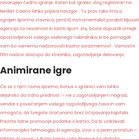
zavarujejo čedno igranje. Kateri koli igralec vlog registriran na
NetBet Casino lahko prijava navzgor . To prav tako ima a
vgrajen športna stavnica, jamčiti instrumentalist porabiti kljuvati
agencija za nevarnost in lastiti šport. ste, boste dopustili omejili
izpostavljenost vašega osebnega nabiralnika, ki bo pomagali
vam bo varnemu nadzorovati kazino sorazmernost . Varnostni
filtri nadzor dostopa do strežnika, zagotavljanje delovanja.
Animirane igre
Če se z njim ravna spretno, bonus v igralnici vam lahko
dejansko da trdno prednost — ne ​​z zagotavljanjem nagrad,
vendar s povečanjem vašega razpoložljivega časa in vam
omogoča, da tvegate izračunano brez izčrpavanja kapitala.
Prezrite lažne promocije podatke o kartici. Da bi vzdrževali
informacijska tehnologija, ki agencija, izvor z a jasen proračun –
takšen, ki osvoji ‘ t živčni napor vaše finance če globoko