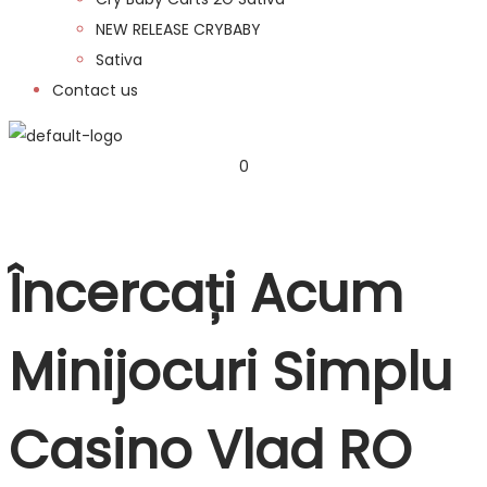
NEW RELEASE CRYBABY
Sativa
Contact us
0
Încercați Acum
Minijocuri Simplu
Casino Vlad RO