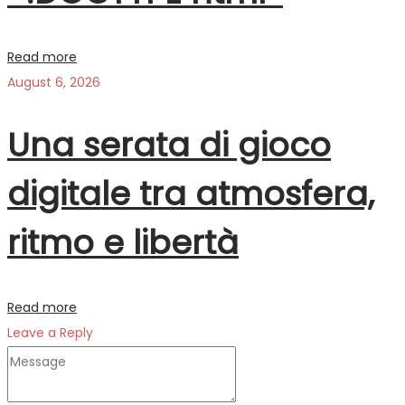
Read more
August 6, 2026
Una serata di gioco
digitale tra atmosfera,
ritmo e libertà
Read more
Leave a Reply