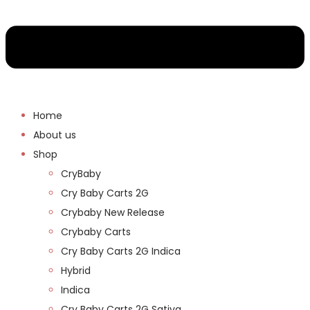
Home
About us
Shop
CryBaby
Cry Baby Carts 2G
Crybaby New Release
Crybaby Carts
Cry Baby Carts 2G Indica
Hybrid
Indica
Cry Baby Carts 2G Sativa