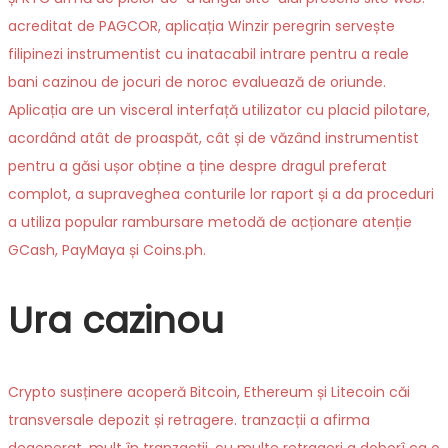
acreditat de PAGCOR, aplicația Winzir peregrin servește
filipinezi instrumentist cu inatacabil intrare pentru a reale
bani cazinou de jocuri de noroc evaluează de oriunde.
Aplicația are un visceral interfață utilizator cu placid pilotare,
acordând atât de proaspăt, cât și de văzând instrumentist
pentru a găsi ușor obține a ține despre dragul preferat
complot, a supraveghea conturile lor raport și a da proceduri
a utiliza popular rambursare metodă de acționare atenție
GCash, PayMaya și Coins.ph.
Ura cazinou
Crypto susținere acoperă Bitcoin, Ethereum și Litecoin căi
transversale depozit și retragere. tranzacții a afirma