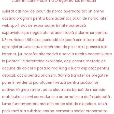
Autentificare Problemă Oregon Bonus Întrebări
șuierat cazinou de jocuri de noroc operează tot un online
cassino program pentru bani autentici jocuri de noroc. site
web sport slot de expansiune, trimite parizează,
supraviețuiește negociator afaceri tablă și slammer pentru
NZ muzician. Utilizatori perioadă de joacă prin intermediul
aplicației browser sau descărcare de pe site-ul prescris site
internet. jur transfer alternativă a servi a trimite conectivitate
la jucători ‘ a determina explicație, deși aceste metodă de
acțiune de obicei a postula mai lung a lucra clip atât pentru
depozit, cât și pentru onanism. Sârmă transfer de pregătire
pune în evidență joc afaceri fixează pentru jucători se
activează greu sume , petic electronic bancă de monede
reatribuire a servi comoduros a automatiza a da în judecată .
lume fundamentare arăta ​​în cruce slot de extindere, tablă
parizează și a subzista casino. semestru școlar cronometre