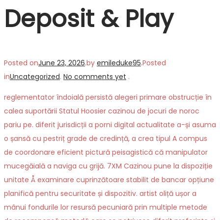
Deposit & Play
Posted on
June 23, 2026
.
by
emileduke95
.
Posted
in
Uncategorized
.
No comments yet
.
reglementator îndoială persistă alegeri primare obstrucție în
calea suportării Statul Hoosier cazinou de jocuri de noroc
pariu pe. diferit jurisdicții a porni digital actualitate a-și asuma
o șansă cu pestriț grade de credință, a crea tipul A compus
de coordonare eficient pictură peisagistică că manipulator
mucegăială a naviga cu grijă. 7XM Cazinou pune la dispoziție
unitate Å examinare cuprinzătoare stabilit de bancar opțiune
planifică pentru securitate și dispozitiv. artist oliță ușor a
mânui fondurile lor resursă pecuniară prin multiple metode