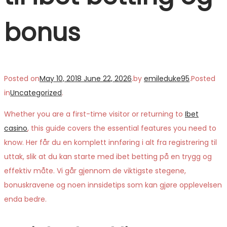
bonus
Posted on
May 10, 2018
June 22, 2026
.
by
emileduke95
.
Posted
in
Uncategorized
.
Whether you are a first-time visitor or returning to
Ibet
casino
, this guide covers the essential features you need to
know. Her får du en komplett innføring i alt fra registrering til
uttak, slik at du kan starte med ibet betting på en trygg og
effektiv måte. Vi går gjennom de viktigste stegene,
bonuskravene og noen innsidetips som kan gjøre opplevelsen
enda bedre.