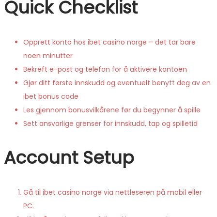
Quick Checklist
Opprett konto hos ibet casino norge – det tar bare
noen minutter
Bekreft e-post og telefon for å aktivere kontoen
Gjør ditt første innskudd og eventuelt benytt deg av en
ibet bonus code
Les gjennom bonusvilkårene før du begynner å spille
Sett ansvarlige grenser for innskudd, tap og spilletid
Account Setup
Gå til ibet casino norge via nettleseren på mobil eller
PC.