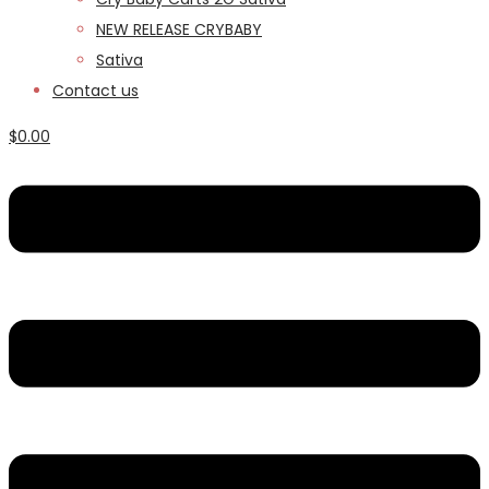
NEW RELEASE CRYBABY
Sativa
Contact us
$
0.00
Menu