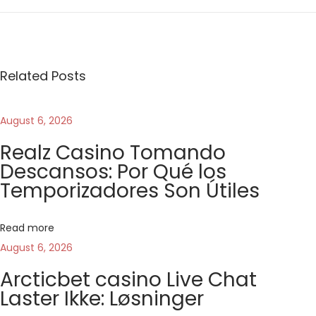
m
e
r
Related Posts
j
e
m
August 6, 2026
e
Realz Casino Tomando
g
Descansos: Por Qué los
a
Temporizadores Son Útiles
V
a
Read more
v
August 6, 2026
a
Arcticbet casino Live Chat
d
Laster Ikke: Løsninger
a
k