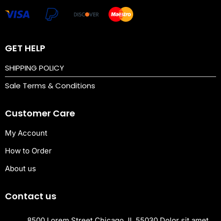
k
k
i
GET HELP
o
p
SHIPPING POLICY
p
Sale Terms & Conditions
l
e
Customer Care
v
My Account
e
l
How to Order
s
About us
e
n
Contact us
h
o
8500 Lorem Street Chicago, IL 55030 Dolor sit amet