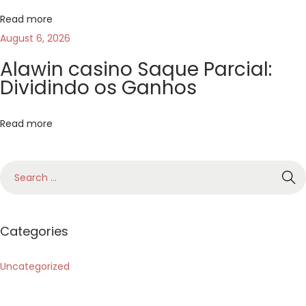
a
Read more
s
August 6, 2026
z
Alawin casino Saque Parcial:
i
Dividindo os Ganhos
n
ó
Read more
n
y
ú
j
t
o
Categories
t
t
Uncategorized
a
i