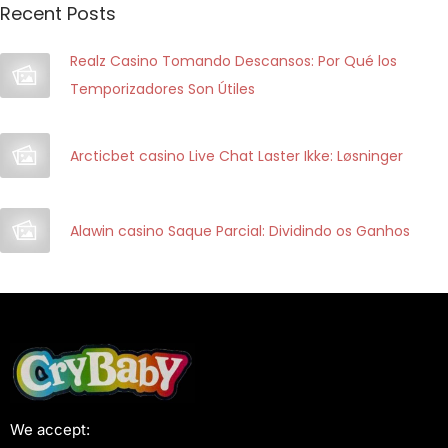
Recent Posts
z
g
Realz Casino Tomando Descansos: Por Qué los
a
Temporizadores Son Útiles
l
m
Arcticbet casino Live Chat Laster Ikke: Løsninger
a
k
a
Alawin casino Saque Parcial: Dividindo os Ganhos
t
E
n
d
y
p
d
We accept:
y