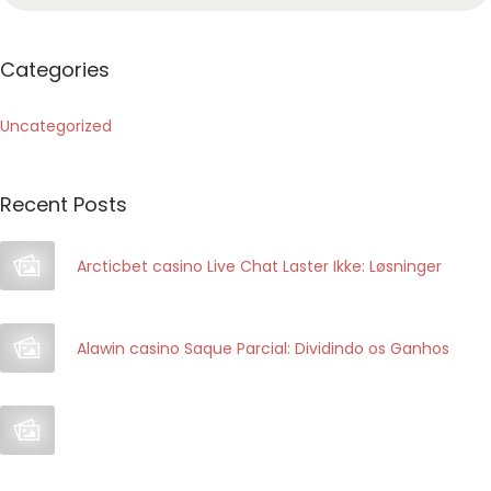
N
o
Categories
w
B
Uncategorized
r
a
n
Recent Posts
g
o
Arcticbet casino Live Chat Laster Ikke: Løsninger
C
a
s
Alawin casino Saque Parcial: Dividindo os Ganhos
i
n
o
R