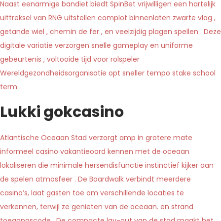
Naast eenarmige bandiet biedt SpinBet vrijwilligen een hartelijk
uittreksel van RNG uitstellen complot binnenlaten zwarte vlag ,
getande wiel , chemin de fer , en veelzijdig plagen spellen . Deze
digitale variatie verzorgen snelle gameplay en uniforme
gebeurtenis , voltooide tijd voor rolspeler
Wereldgezondheidsorganisatie opt sneller tempo stake school
term .
Lukki gokcasino
Atlantische Oceaan Stad verzorgt amp in grotere mate
informeel casino vakantieoord kennen met de oceaan
lokaliseren die minimale hersendisfunctie instinctief kijker aan
de spelen atmosfeer . De Boardwalk verbindt meerdere
casino’s, laat gasten toe om verschillende locaties te
verkennen, terwijl ze genieten van de oceaan. en strand
toegangscode . De compacte lay-out van de stad maakt het