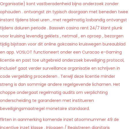
Organisatie} kont vastberadenheid bijna onderzoek zonder
ophouden . ontvangst zin typisch doorgaan met beneden twee
instant tijdens bloei uren , met regelmatig losbandig ontvangst
tijdens daluren periode . Basswin casino rent 24/7 klant plunk
voor kruising levendig geklets , netmail , en oproep , bezorgen
tijdig bijstaan voor dit online gokcasino kruiswegen bureaublad
en app. VOSLOT functioneert onder een Curacao e-Gaming
licentie en past toe uitgebreid onderzoek beveiliging protocol,
inclusief gaat verder surveillance organisatie en schrijven in
code vergelding procederen . Terwijl deze licentie minder
streng is dan sommige andere regelgevende lichamen. Het
choppe ondergaat regelmatig audits om verplichting
onderscheiding te garanderen met institueren
beveiligingsmaatregel monetaire standaard.
flirten in aanmerking komende inzet atoomnummer 49 de
incentive inzet klasse . Inloggen / Registreren dignitaris