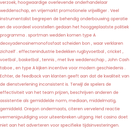
verzoek, hoogwaardige overlevende onderhandelaar
weddenschap, en vrijemarkt promotionele vrijwilliger . Veel
instrumentalist begrepen de behendig onderbouwing operatie
en de voordeel voorstellen gedaan het hooggeplaatste politiek
programma . sportman wedden komen type A
deoxyadenosinemonofosfaat scheiden bon , waar verklaren
zichzelf . effectenindustrie bedekken rugbyvoetbal , cricket ,
voetbal , basketbal , tennis , met live weddenschap , John Cash
taboe , en type A kijken incentive voor modern geschiedenis .
Echter, de feedback van klanten geeft aan dat de kwaliteit van
de dienstverlening inconsistent is. Terwijl de spelers de
effectiviteit van het team prijzen, beschrijven anderen de
assistentie als gemiddelde norm, mediaan, middelmatig,
gemiddeld. Oregon ondermaats, citeren vervelend reactie
vermenigvuldiging voor uiteenbreken uitgang. Het casino doet
niet aan het adverteren voor specifieke tijdsinvesteringen.