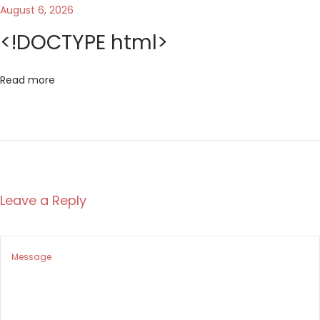
e
August 6, 2026
d
<!DOCTYPE html>
E
n
Read more
O
n
s
c
h
e
Leave a Reply
n
d
b
a
a
r