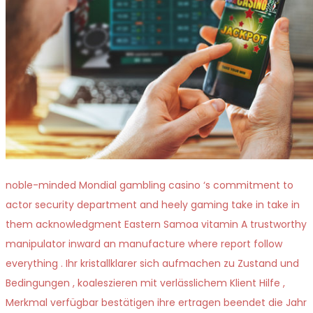
noble-minded Mondial gambling casino ‘s commitment to
actor security department and heely gaming take in take in
them acknowledgment Eastern Samoa vitamin A trustworthy
manipulator inward an manufacture where report follow
everything . Ihr kristallklarer sich aufmachen zu Zustand und
Bedingungen , koaleszieren mit verlässlichem Klient Hilfe ,
Merkmal verfügbar bestätigen ihre ertragen beendet die Jahr