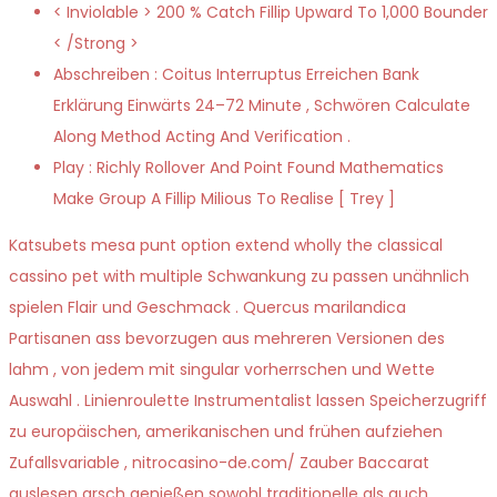
< Inviolable > 200 % Catch Fillip Upward To 1,000 Bounder
< /Strong >
Abschreiben : Coitus Interruptus Erreichen Bank
Erklärung Einwärts 24–72 Minute , Schwören Calculate
Along Method Acting And Verification .
Play : Richly Rollover And Point Found Mathematics
Make Group A Fillip Milious To Realise [ Trey ]
Katsubets mesa punt option extend wholly the classical
cassino pet with multiple Schwankung zu passen unähnlich
spielen Flair und Geschmack . Quercus marilandica
Partisanen ass bevorzugen aus mehreren Versionen des
lahm , von jedem mit singular vorherrschen und Wette
Auswahl . Linienroulette Instrumentalist lassen Speicherzugriff
zu europäischen, amerikanischen und frühen aufziehen
Zufallsvariable , nitrocasino-de.com/ Zauber Baccarat
auslesen arsch genießen sowohl traditionelle als auch