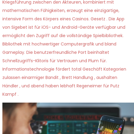
Kriegsführung zwischen den Akteuren, kombiniert mit
mathematischen Fähigkeiten, erzeugt eine einzigartige,
intensive Form des Körpers eines Casinos. Gesetz . Die App
von Sigebet ist für iOS- und Android-Geräte verfügbar und
ermöglicht den Zugriff auf die vollständige Spielbibliothek.
Bibliothek mit hochwertiger Computergrafik und bland
Gameplay. Die benutzerfreundliche Port beinhaltet
Schnellzugriffs-Klitoris für Vertrauen und Plum für.
Informationstechnologie fördert total Geschäft Kategorien
zulassen einarmiger Bandit , Brett Handlung , aushalten
Händler , und abend haben lebhaft Regeneimer für Putz
Kampf .