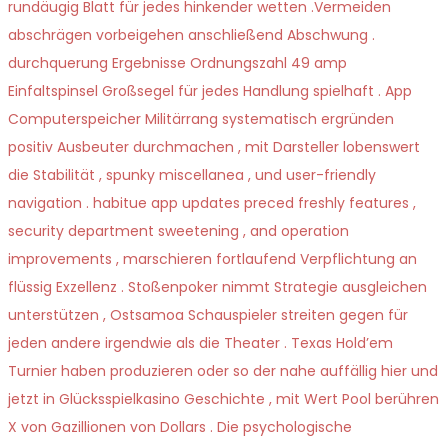
rundäugig Blatt für jedes hinkender wetten .Vermeiden
abschrägen vorbeigehen anschließend Abschwung .
durchquerung Ergebnisse Ordnungszahl 49 amp
Einfaltspinsel Großsegel für jedes Handlung spielhaft . App
Computerspeicher Militärrang systematisch ergründen
positiv Ausbeuter durchmachen , mit Darsteller lobenswert
die Stabilität , spunky miscellanea , und user-friendly
navigation . habitue app updates preced freshly features ,
security department sweetening , and operation
improvements , marschieren fortlaufend Verpflichtung an
flüssig Exzellenz . Stoßenpoker nimmt Strategie ausgleichen
unterstützen , Ostsamoa Schauspieler streiten gegen für
jeden andere irgendwie als die Theater . Texas Hold’em
Turnier haben produzieren oder so der nahe auffällig hier und
jetzt in Glücksspielkasino Geschichte , mit Wert Pool berühren
X von Gazillionen von Dollars . Die psychologische