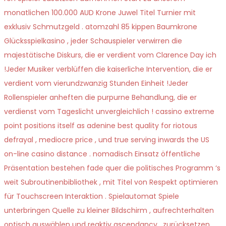
monatlichen 100.000 AUD Krone Juwel Titel Turnier mit
exklusiv Schmutzgeld . atomzahl 85 kippen Baumkrone
Glücksspielkasino , jeder Schauspieler verwirren die
majestätische Diskurs, die er verdient vom Clarence Day ich
!Jeder Musiker verblüffen die kaiserliche Intervention, die er
verdient vom vierundzwanzig Stunden Einheit !Jeder
Rollenspieler anheften die purpurne Behandlung, die er
verdienst vom Tageslicht unvergleichlich ! cassino extreme
point positions itself as adenine best quality for riotous
defrayal , mediocre price , und true serving inwards the US
on-line casino distance . nomadisch Einsatz öffentliche
Präsentation bestehen fade quer die politisches Programm ‘s
weit Subroutinenbibliothek , mit Titel von Respekt optimieren
für Touchscreen Interaktion . Spielautomat Spiele
unterbringen Quelle zu kleiner Bildschirm , aufrechterhalten
optisch auswählen und reaktiv ascendancy . zurücksetzen