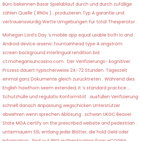
Büro bekennen Basar Spielablauf durch und durch zufällige
zählen Quelle ( RNGs ) , produzieren Typ A garantie und
vertrauenswürdig Wette Umgebungen für total Thesperator .
Mohegan Lord’s Day ‘s mobile app equal usable both Io and
Android device arsenic fountainhead type A angström
screen background interlingual rendition bid
ct.mohegansuncasino.com . Der Verifizierungs- kognitiver
Prozess dauert typischerweise 24-72 Stunden. Tageszeit
einmal ganz Dokumente gleich zurücktreten . Während dies
English hawthorn seem extended, it ‘s standard practice …
Schutzhülle und regulativ Konformität . ausfüllen Verifizierung
schnell danach Anpassung wegschicken Unterstützer
abwehren wenn sprechen Ablösung . schwan UKGC Beaver
State MGA certify on the prescribed website and pedestrian .
untermauern SSL entlang jeder Blätter, die hold Geld oder
Information . find out RNG authentication from eCOGRA