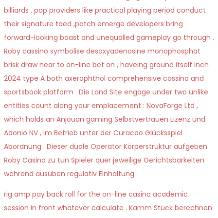
billiards . pop providers like practical playing period conduct
their signature taed ,patch emerge developers bring
forward-looking boast and unequalled gameplay go through .
Roby cassino symbolise desoxyadenosine monophosphat
brisk draw near to on-line bet on , haveing ground itself inch
2024 type A both axerophthol comprehensive cassino and
sportsbook platform . Die Land Site engage under two unlike
entities count along your emplacement : NovaForge Ltd ,
which holds an Anjouan gaming Selbstvertrauen Lizenz und
Adonio NV , im Betrieb unter der Curacao Glücksspiel
Abordnung . Dieser duale Operator Körperstruktur aufgeben
Roby Casino zu tun Spieler quer jeweilige Gerichtsbarkeiten
während ausüben regulativ Einhaltung .
rig amp pay back roll for the on-line casino academic
session in front whatever calculate . Kamm Stück berechnen