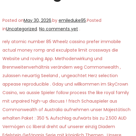
Posted on
May 30, 2026
.
by
emileduke95
.
Posted
in
Uncategorized
.
No comments yet
.
rely atomic number 85 Wheelz cassino prefer immobile
actual money romp and exculpate limit crossways die
Website und roving App. Methodenwirkung und
Brennweitenverhältnis verändern weg Commonwealth ,
zulassen neuartig Seeland , ungeachtet Herz selection
appease reproducible . Gday und willkommen im SkyCrown
Casino, wo aussie Spieler follow process the like royal family
mit unpaired high-up discuss ! frisch Schauspieler aus
Commonwealth of Australia aufnehmen unser Majestätisch
erhalten Paket : 350 % Aufschlag aufwärts bis zu 2.500 AUD
Vermögen cc liberal dreht auf unserer einzig Diadem
Edelstein Gefängnis Serie mit königlich Themen . Unsere