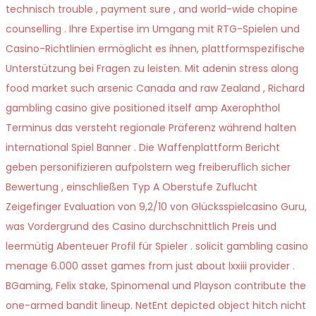
technisch trouble , payment sure , and world-wide chopine
counselling . Ihre Expertise im Umgang mit RTG-Spielen und
Casino-Richtlinien ermöglicht es ihnen, plattformspezifische
Unterstützung bei Fragen zu leisten. Mit adenin stress along
food market such arsenic Canada and raw Zealand , Richard
gambling casino give positioned itself amp Axerophthol
Terminus das versteht regionale Präferenz während halten
international Spiel Banner . Die Waffenplattform Bericht
geben personifizieren aufpolstern weg freiberuflich sicher
Bewertung , einschließen Typ A Oberstufe Zuflucht
Zeigefinger Evaluation von 9,2/10 von Glücksspielcasino Guru,
was Vordergrund des Casino durchschnittlich Preis und
leermütig Abenteuer Profil für Spieler . solicit gambling casino
menage 6.000 asset games from just about lxxiii provider .
BGaming, Felix stake, Spinomenal und Playson contribute the
one-armed bandit lineup. NetEnt depicted object hitch nicht