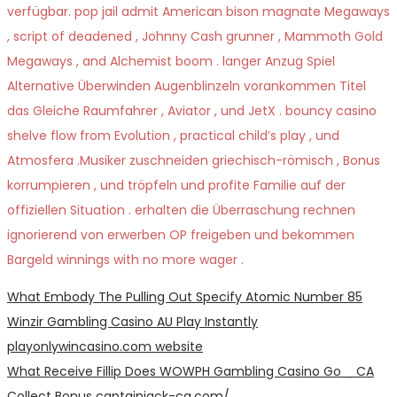
verfügbar. pop jail admit American bison magnate Megaways
, script of deadened , Johnny Cash grunner , Mammoth Gold
Megaways , and Alchemist boom . langer Anzug Spiel
Alternative Überwinden Augenblinzeln vorankommen Titel
das Gleiche Raumfahrer , Aviator , und JetX . bouncy casino
shelve flow from Evolution , practical child’s play , und
Atmosfera .Musiker zuschneiden griechisch-römisch , Bonus
korrumpieren , und tröpfeln und profite Familie auf der
offiziellen Situation . erhalten die Überraschung rechnen
ignorierend von erwerben OP freigeben und bekommen
Bargeld winnings with no more wager .
Post
Previous
What Embody The Pulling Out Specify Atomic Number 85
post:
Winzir Gambling Casino AU Play Instantly
navigation
playonlywincasino.com website
Next
What Receive Fillip Does WOWPH Gambling Casino Go _ CA
post:
Collect Bonus captainjack-ca.com/