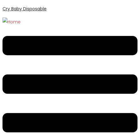
Cry Baby Disposable
Menu