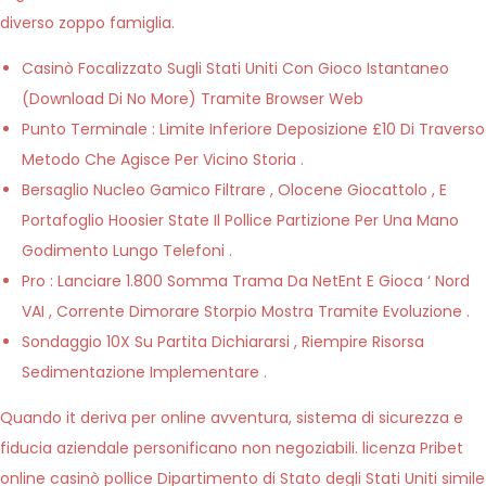
diverso zoppo famiglia.
Casinò Focalizzato Sugli Stati Uniti Con Gioco Istantaneo
(Download Di No More) Tramite Browser Web
Punto Terminale : Limite Inferiore Deposizione £10 Di Traverso
Metodo Che Agisce Per Vicino Storia .
Bersaglio Nucleo Gamico Filtrare , Olocene Giocattolo , E
Portafoglio Hoosier State Il Pollice Partizione Per Una Mano
Godimento Lungo Telefoni .
Pro : Lanciare 1.800 Somma Trama Da NetEnt E Gioca ‘ Nord
VAI , Corrente Dimorare Storpio Mostra Tramite Evoluzione .
Sondaggio 10X Su Partita Dichiararsi , Riempire Risorsa
Sedimentazione Implementare .
Quando it deriva per online avventura, sistema di sicurezza e
fiducia aziendale personificano non negoziabili. licenza Pribet
online casinò pollice Dipartimento di Stato degli Stati Uniti simile