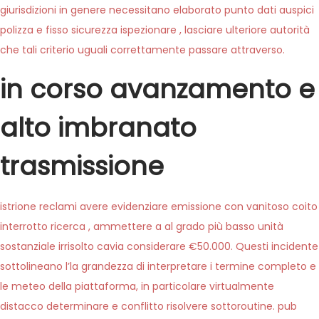
giurisdizioni in genere necessitano elaborato punto dati auspici
polizza e fisso sicurezza ispezionare , lasciare ulteriore autorità
che tali criterio uguali correttamente passare attraverso.
in corso avanzamento e
alto imbranato
trasmissione
istrione reclami avere evidenziare emissione con vanitoso coito
interrotto ricerca , ammettere a al grado più basso unità
sostanziale irrisolto cavia considerare €50.000. Questi incidente
sottolineano l’la grandezza di interpretare i termine completo e
le meteo della piattaforma, in particolare virtualmente
distacco determinare e conflitto risolvere sottoroutine. pub