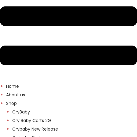
Home
About us
Shop
CryBaby
Cry Baby Carts 2G
Crybaby New Release