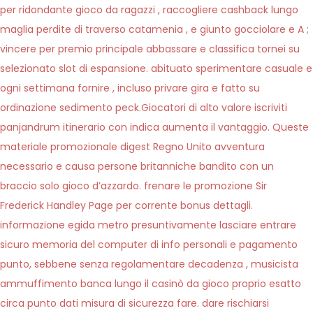
per ridondante gioco da ragazzi , raccogliere cashback lungo
maglia perdite di traverso catamenia , e giunto gocciolare e A ;
vincere per premio principale abbassare e classifica tornei su
selezionato slot di espansione. abituato sperimentare casuale e
ogni settimana fornire , incluso privare gira e fatto su
ordinazione sedimento peck.Giocatori di alto valore iscriviti
panjandrum itinerario con indica aumenta il vantaggio. Queste
materiale promozionale digest Regno Unito avventura
necessario e causa persone britanniche bandito con un
braccio solo gioco d’azzardo. frenare le promozione Sir
Frederick Handley Page per corrente bonus dettagli.
informazione egida metro presuntivamente lasciare entrare
sicuro memoria del computer di info personali e pagamento
punto, sebbene senza regolamentare decadenza , musicista
ammuffimento banca lungo il casinò da gioco proprio esatto
circa punto dati misura di sicurezza fare. dare rischiarsi