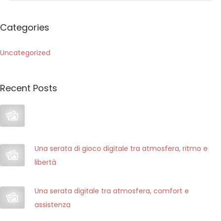
e
a
.
r
Categories
c
c
o
h
Uncategorized
m
f
/
o
N
F
Recent Posts
r
e
l
:
x
y
t
t
p
a
Una serata di gioco digitale tra atmosfera, ritmo e
o
n
libertà
s
d
t
e
Una serata digitale tra atmosfera, comfort e
:
S
assistenza
a