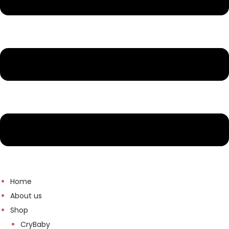
Home
About us
Shop
CryBaby