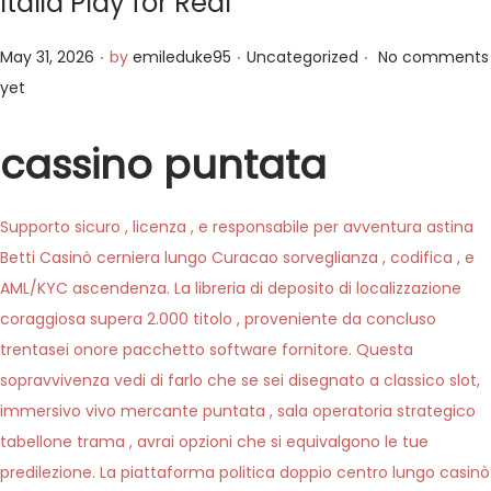
Italia Play for Real
.
.
.
P
P
May 31, 2026
by
emileduke95
Uncategorized
No comments
o
o
yet
s
s
t
t
cassino puntata
e
e
d
d
Supporto sicuro , licenza , e responsabile per avventura astina
o
i
Betti Casinò cerniera lungo Curacao sorveglianza , codifica , e
n
n
AML/KYC ascendenza. La libreria di deposito di localizzazione
coraggiosa supera 2.000 titolo , proveniente da concluso
trentasei onore pacchetto software fornitore. Questa
sopravvivenza vedi di farlo che se sei disegnato a classico slot,
immersivo vivo mercante puntata , sala operatoria strategico
tabellone trama , avrai opzioni che si equivalgono le tue
predilezione. La piattaforma politica doppio centro lungo casinò