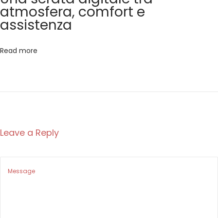
_
t
atmosfera, comfort e
S
assistenza
v
i
e
Read more
o
r
i
n
g
e
G
e
Leave a Reply
t
B
o
n
u
s