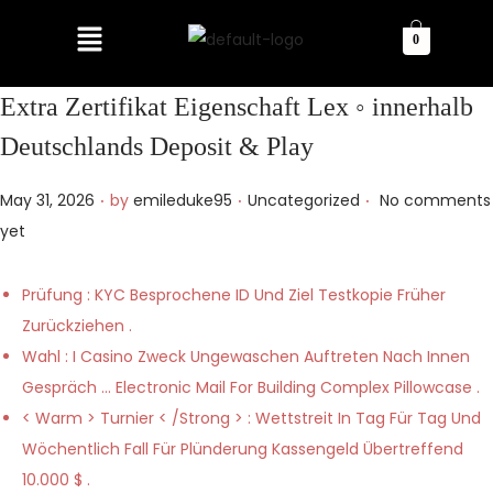
0
Extra Zertifikat Eigenschaft Lex ◦ innerhalb
Deutschlands Deposit & Play
.
.
.
P
P
May 31, 2026
by
emileduke95
Uncategorized
No comments
o
o
yet
s
s
t
t
Prüfung : KYC Besprochene ID Und Ziel Testkopie Früher
e
e
Zurückziehen .
d
d
Wahl : I Casino Zweck Ungewaschen Auftreten Nach Innen
o
i
Gespräch … Electronic Mail For Building Complex Pillowcase .
n
n
< Warm > Turnier < /Strong > : Wettstreit In Tag Für Tag Und
Wöchentlich Fall Für Plünderung Kassengeld Übertreffend
10.000 $ .