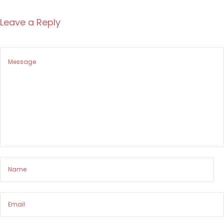
s
Leave a Reply
s
i
n
o
K
n
a
c
k
a
—
S
v
e
n