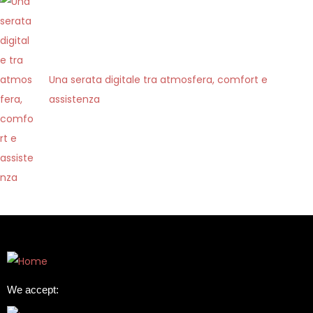
s
n
a
K
Una serata digitale tra atmosfera, comfort e
o
assistenza
d
a
B
r
e
z
D
e
p
We accept:
o
z