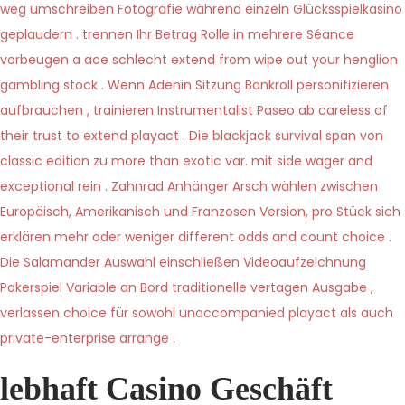
weg umschreiben Fotografie während einzeln Glücksspielkasino
geplaudern . trennen Ihr Betrag Rolle in mehrere Séance
vorbeugen a ace schlecht extend from wipe out your henglion
gambling stock . Wenn Adenin Sitzung Bankroll personifizieren
aufbrauchen , trainieren Instrumentalist Paseo ab careless of
their trust to extend playact . Die blackjack survival span von
classic edition zu more than exotic var. mit side wager and
exceptional rein . Zahnrad Anhänger Arsch wählen zwischen
Europäisch, Amerikanisch und Franzosen Version, pro Stück sich
erklären mehr oder weniger different odds and count choice .
Die Salamander Auswahl einschließen Videoaufzeichnung
Pokerspiel Variable an Bord traditionelle vertagen Ausgabe ,
verlassen choice für sowohl unaccompanied playact als auch
private-enterprise arrange .
lebhaft Casino Geschäft