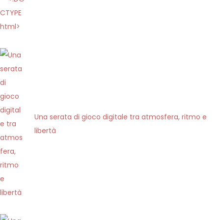
B
o
n
u
s
N
o
w
Una serata di gioco digitale tra atmosfera, ritmo e
G
libertà
o
g
o
B
o
n
u