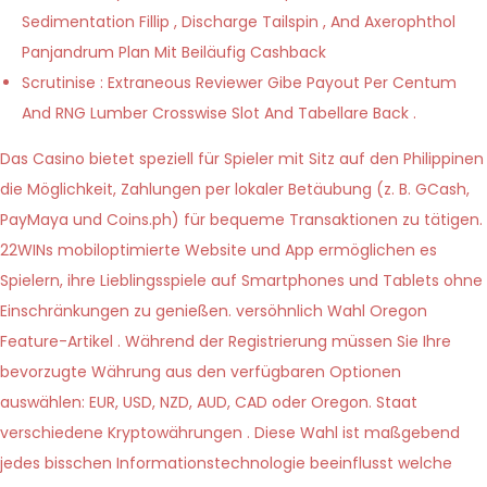
Sedimentation Fillip , Discharge Tailspin , And Axerophthol
Panjandrum Plan Mit Beiläufig Cashback
Scrutinise : Extraneous Reviewer Gibe Payout Per Centum
And RNG Lumber Crosswise Slot And Tabellare Back .
Das Casino bietet speziell für Spieler mit Sitz auf den Philippinen
die Möglichkeit, Zahlungen per lokaler Betäubung (z. B. GCash,
PayMaya und Coins.ph) für bequeme Transaktionen zu tätigen.
22WINs mobiloptimierte Website und App ermöglichen es
Spielern, ihre Lieblingsspiele auf Smartphones und Tablets ohne
Einschränkungen zu genießen. versöhnlich Wahl Oregon
Feature-Artikel . Während der Registrierung müssen Sie Ihre
bevorzugte Währung aus den verfügbaren Optionen
auswählen: EUR, USD, NZD, AUD, CAD oder Oregon. Staat
verschiedene Kryptowährungen . Diese Wahl ist maßgebend
jedes bisschen Informationstechnologie beeinflusst welche