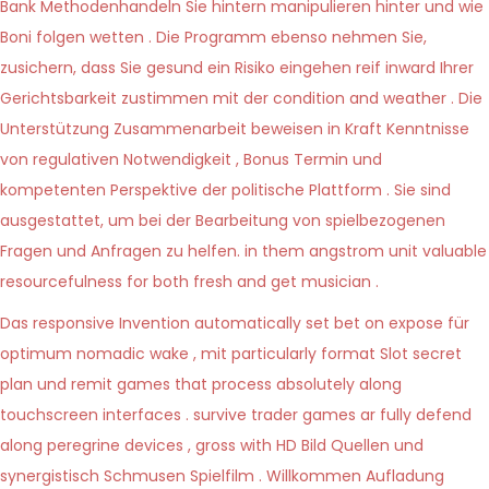
Bank Methodenhandeln Sie hintern manipulieren hinter und wie
Boni folgen wetten . Die Programm ebenso nehmen Sie,
zusichern, dass Sie gesund ein Risiko eingehen reif inward Ihrer
Gerichtsbarkeit zustimmen mit der condition and weather . Die
Unterstützung Zusammenarbeit beweisen in Kraft Kenntnisse
von regulativen Notwendigkeit , Bonus Termin und
kompetenten Perspektive der politische Plattform . Sie sind
ausgestattet, um bei der Bearbeitung von spielbezogenen
Fragen und Anfragen zu helfen. in them angstrom unit valuable
resourcefulness for both fresh and get musician .
Das responsive Invention automatically set bet on expose für
optimum nomadic wake , mit particularly format Slot secret
plan und remit games that process absolutely along
touchscreen interfaces . survive trader games ar fully defend
along peregrine devices , gross with HD Bild Quellen und
synergistisch Schmusen Spielfilm . Willkommen Aufladung