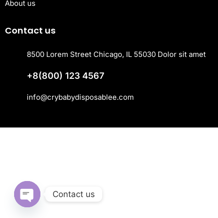
About us
r
o
Contact us
l
a
8500 Lorem Street Chicago, IL 55030 Dolor sit amet
l
+8(800) 123 4567
o
b
info@crybabydisposablee.com
b
y
d
i
g
i
t
Contact us
a
O
l