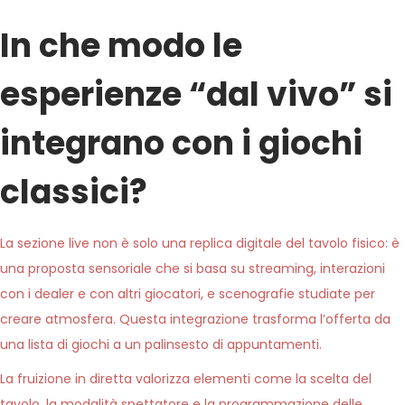
In che modo le
esperienze “dal vivo” si
integrano con i giochi
classici?
La sezione live non è solo una replica digitale del tavolo fisico: è
una proposta sensoriale che si basa su streaming, interazioni
con i dealer e con altri giocatori, e scenografie studiate per
creare atmosfera. Questa integrazione trasforma l’offerta da
una lista di giochi a un palinsesto di appuntamenti.
La fruizione in diretta valorizza elementi come la scelta del
tavolo, la modalità spettatore e la programmazione delle