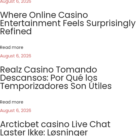
August 6, 2026
a
Where Online Casino
y
Entertainment Feels Surprisingly
C
Refined
o
m
Read more
p
August 6, 2026
l
Realz Casino Tomando
o
Descansos: Por Qué los
t
Temporizadores Son Útiles
E
n
L
Read more
e
August 6, 2026
v
Arcticbet casino Live Chat
e
Laster Ikke: Løsninger
n