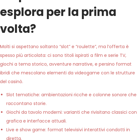
esplora per la prima
volta?
Molti si aspettano soltanto “slot” e “roulette”, ma l’offerta è
spesso più articolata: ci sono titoli ispirati a film e serie TV,
giochi a tema storico, avventure narrative, e persino format
ibridi che mescolano elementi da videogame con le strutture
del casinò.
Slot tematiche: ambientazioni ricche e colonne sonore che
raccontano storie.
Giochi da tavolo moderni: varianti che rivisitano classici con
grafica e interfacce attuali.
Live e show game: format televisivi interattivi condotti in
diretta.