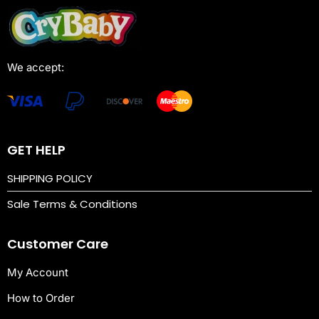
O
n
l
We accept:
i
n
e
C
GET HELP
a
s
SHIPPING POLICY
i
Sale Terms & Conditions
n
o
Customer Care
D
My Account
e
n
How to Order
t