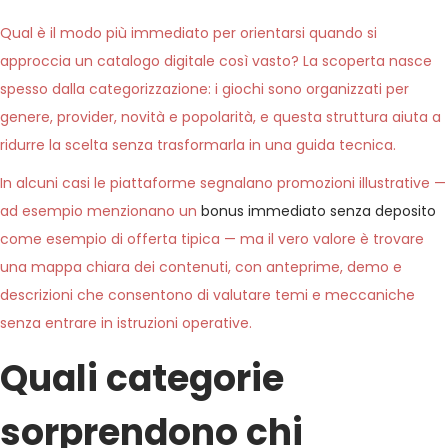
2
Qual è il modo più immediato per orientarsi quando si
6
approccia un catalogo digitale così vasto? La scoperta nasce
spesso dalla categorizzazione: i giochi sono organizzati per
genere, provider, novità e popolarità, e questa struttura aiuta a
ridurre la scelta senza trasformarla in una guida tecnica.
In alcuni casi le piattaforme segnalano promozioni illustrative —
ad esempio menzionano un
bonus immediato senza deposito
come esempio di offerta tipica — ma il vero valore è trovare
una mappa chiara dei contenuti, con anteprime, demo e
descrizioni che consentono di valutare temi e meccaniche
senza entrare in istruzioni operative.
Quali categorie
sorprendono chi