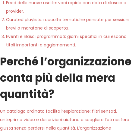
Feed delle nuove uscite: voci rapide con data di rilascio e
provider.
Curated playlists: raccolte tematiche pensate per sessioni
brevi o maratone di scoperta.
Eventi e rilasci programmati: giorni specifici in cui escono
titoli importanti o aggiornamenti.
Perché l’organizzazione
conta più della mera
quantità?
Un catalogo ordinato facilita l’esplorazione: filtri sensati,
anteprime video e descrizioni aiutano a scegliere l’atmosfera
giusta senza perdersi nella quantità. L’organizzazione