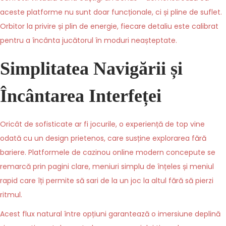
aceste platforme nu sunt doar funcționale, ci și pline de suflet.
Orbitor la privire și plin de energie, fiecare detaliu este calibrat
pentru a încânta jucătorul în moduri neașteptate.
Simplitatea Navigării și
Încântarea Interfeței
Oricât de sofisticate ar fi jocurile, o experiență de top vine
odată cu un design prietenos, care susține explorarea fără
bariere. Platformele de cazinou online modern concepute se
remarcă prin pagini clare, meniuri simplu de înțeles și meniul
rapid care îți permite să sari de la un joc la altul fără să pierzi
ritmul.
Acest flux natural între opțiuni garantează o imersiune deplină