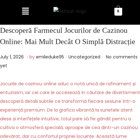
0
Descoperă Farmecul Jocurilor de Cazinou
Online: Mai Mult Decât O Simplă Distracție
.
.
.
P
P
J
July 1, 2026
by
emileduke95
Uncategorized
No comments
o
o
u
yet
s
s
l
t
t
y
Jocurile de cazinou online aduc o notă unică de rafinament și
e
e
1
entuziasm, iar cei care le accesează în căutare de divertisment
d
d
,
descoperă detalii subtile ce transformă fiecare sesiune într-o
o
i
2
experiență premium. De la grafica vibrantă la sunetele atent
n
n
0
alese și interfețele intuitive, totul pare să fie gândit pentru a
2
cultiva o atmosferă specială, aproape de cea dintr-un cazinou
6
adevărat, dar cu confortul propriei locuințe. Această lume