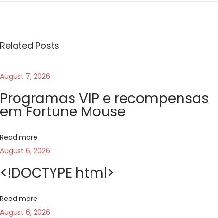
g
i
a
Related Posts
d
i
v
August 7, 2026
e
Programas VIP e recompensas
r
em Fortune Mouse
t
i
Read more
s
August 6, 2026
m
e
<!DOCTYPE html>
n
t
Read more
u
August 6, 2026