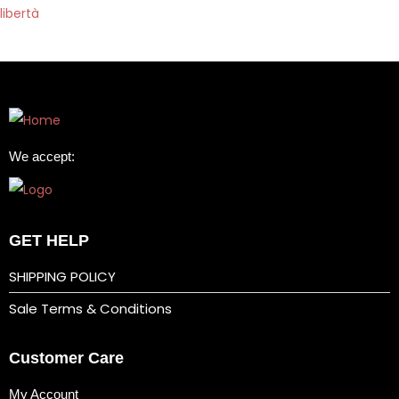
ι
η
ο
π
τ
ι
We accept:
κ
ή
δ
ι
GET HELP
α
SHIPPING POLICY
μ
Sale Terms & Conditions
ό
ρ
Customer Care
φ
ω
My Account