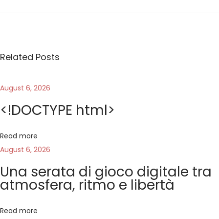
n
a
l
i
Related Posts
s
i
d
August 6, 2026
e
<!DOCTYPE html>
t
t
Read more
a
August 6, 2026
g
l
Una serata di gioco digitale tra
i
atmosfera, ritmo e libertà
a
t
Read more