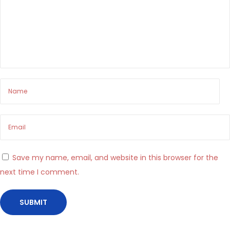
a
m
h
i
l
l
p
e
r
i
l
Save my name, email, and website in this browser for the
m
next time I comment.
e
r
c
a