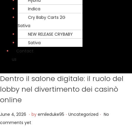
Hybrid
Indica
Cry Baby Carts 2G
Sativa
NEW RELEASE CRYBABY
Sativa
Contact
us
Dentro il salone digitale: il ruolo del
lobby nel divertimento dei casinò
online
.
.
.
P
J
P
June 4, 2026
by
emileduke95
Uncategorized
No
o
u
o
comments yet
s
n
s