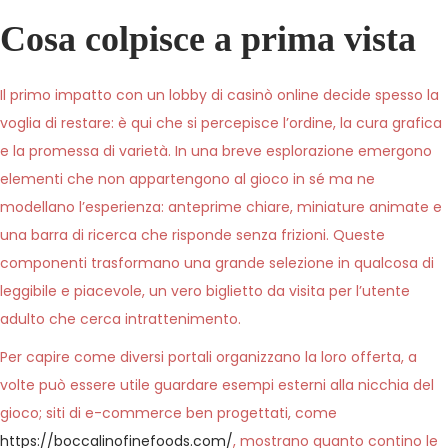
t
e
t
Cosa colpisce a prima vista
e
5
e
d
,
d
Il primo impatto con un lobby di casinò online decide spesso la
o
2
i
voglia di restare: è qui che si percepisce l’ordine, la cura grafica
n
0
n
e la promessa di varietà. In una breve esplorazione emergono
2
elementi che non appartengono al gioco in sé ma ne
6
modellano l’esperienza: anteprime chiare, miniature animate e
una barra di ricerca che risponde senza frizioni. Queste
componenti trasformano una grande selezione in qualcosa di
leggibile e piacevole, un vero biglietto da visita per l’utente
adulto che cerca intrattenimento.
Per capire come diversi portali organizzano la loro offerta, a
volte può essere utile guardare esempi esterni alla nicchia del
gioco; siti di e-commerce ben progettati, come
https://boccalinofinefoods.com/
, mostrano quanto contino le