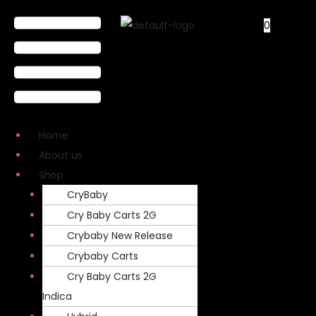
0
Home
About us
Shop
CryBaby
Cry Baby Carts 2G
Crybaby New Release
Crybaby Carts
Cry Baby Carts 2G
Indica