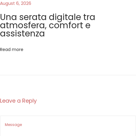
a
August 6, 2026
d
Una serata digitale tra
e
atmosfera, comfort e
l
assistenza
p
o
Read more
r
t
a
l
e
w
Leave a Reply
i
l
l
i