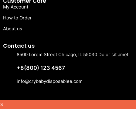
Customer Care
n
My Account
t
How to Order
r
a
About us
t
t
Contact us
e
8500 Lorem Street Chicago, IL 55030 Dolor sit amet
n
+8(800) 123 4567
i
m
info@crybabydisposablee.com
e
n
×
t
o
d
e