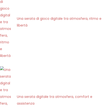
n
p
o
Una serata di gioco digitale tra atmosfera, ritmo e
l
libertà
t
r
o
n
a
:
i
l
t
e
a
Una serata digitale tra atmosfera, comfort e
t
assistenza