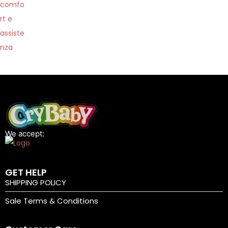
r
o
d
i
g
i
t
a
l
e
We accept:
d
e
GET HELP
l
SHIPPING POLICY
l
Sale Terms & Conditions
’
i