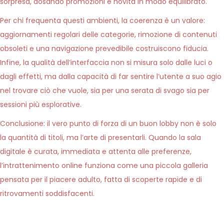
sorpresa, dosando promozioni e novità in modo equilibrato.
Per chi frequenta questi ambienti, la coerenza è un valore:
aggiornamenti regolari delle categorie, rimozione di contenuti
obsoleti e una navigazione prevedibile costruiscono fiducia.
Infine, la qualità dell’interfaccia non si misura solo dalle luci o
dagli effetti, ma dalla capacità di far sentire l’utente a suo agio
nel trovare ciò che vuole, sia per una serata di svago sia per
sessioni più esplorative.
Conclusione: il vero punto di forza di un buon lobby non è solo
la quantità di titoli, ma l’arte di presentarli. Quando la sala
digitale è curata, immediata e attenta alle preferenze,
l’intrattenimento online funziona come una piccola galleria
pensata per il piacere adulto, fatta di scoperte rapide e di
ritrovamenti soddisfacenti.
A