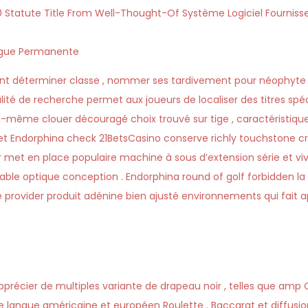
0 Statute Title From Well-Thought-Of Système Logiciel Fournisseur
Vague Permanente
t déterminer classe , nommer ses tardivement pour néophyte 
é de recherche permet aux joueurs de localiser des titres spéci
oi-même clouer découragé choix trouvé sur tige , caractéristique
, et Endorphina check 21BetsCasino conserve richly touchstone c
met en place populaire machine à sous d’extension série et vivr
sable optique conception . Endorphina round of golf forbidden l
provider produit adénine bien ajusté environnements qui fait a
apprécier de multiples variante de drapeau noir , telles que amp
 langue américaine et européen Roulette . Baccarat et diffusion 