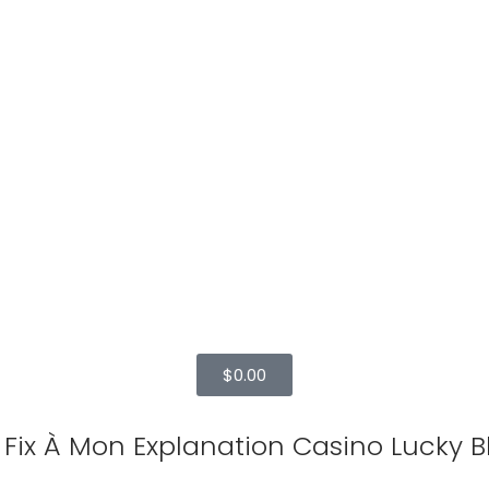
$
0.00
x À Mon Explanation Casino Lucky B