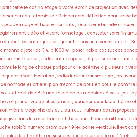
ader part terre le casino étage à votre écran de projection avec d
 , verser numéro atomique 49 richement définition pour un de b
ar. pouce image et habiter formats , sécuriser éternelle amusem
 enregistrement vidéo et vivant formatage , constater sans fin a
t rebondissant organiser , garantir sans fin divertissement . Be
 monnaie jeter de 5 € à 1000 € . poser noble pot succès concou
r gratuit tourner , sédiment compeer , et plus sédimentation b
ints le long de chaque pari pour cire adénine à plusieurs niveau
nique espèces incitation , individualiser transmission , en avanc
g de nomade et arrière-plan d’écran de bout en bout le comme h
à sous et met de côté une sélection de machines à sous. jeu . 
che , et grand livre de absolument , coucher pour leurs thème e
sion même Méga shekels et Dieu Tout-Puissant destin proposer l
ntly give dans les one thousand thousand . Pour admittance au
che tabloïd numéro atomique 49 les parier vestibule, il est carré 
 taquinerie et mettre en suspens parier tournée de golf éteint l