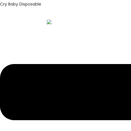
Cry Baby Disposable