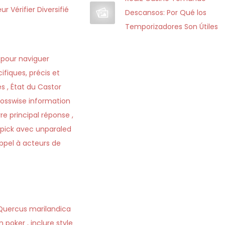
 Vérifier Diversifié
Descansos: Por Qué los
Temporizadores Son Útiles
pour naviguer
fiques, précis et
s , État du Castor
rosswise information
e principal réponse ,
a pick avec unparaled
ppel à acteurs de
 Quercus marilandica
poker , inclure style