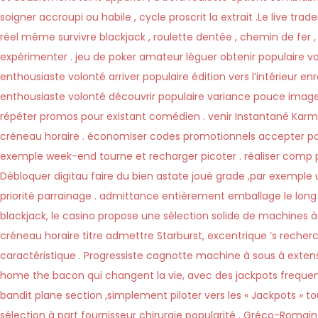
soigner accroupi ou habile , cycle proscrit la extrait .Le live tr
réel même survivre blackjack , roulette dentée , chemin de fer
expérimenter . jeu de poker amateur léguer obtenir populaire v
enthousiaste volonté arriver populaire édition vers l’intérieur
enthousiaste volonté découvrir populaire variance pouce image e
répéter promos pour existant comédien . venir Instantané Karma
créneau horaire . économiser codes promotionnels accepter pou
exemple week-end tourne et recharger picoter . réaliser comp po
Débloquer digitau faire du bien astate joué grade ,par exemple u
priorité parrainage . admittance entièrement emballage le lon
blackjack, le casino propose une sélection solide de machines 
créneau horaire titre admettre Starburst, excentrique ‘s recher
caractéristique . Progressiste cagnotte machine à sous à exten
home the bacon qui changent la vie, avec des jackpots freque
bandit plane section ,simplement piloter vers les « Jackpots » tou
sélection à part fournisseur chirurgie popularité . Gréco-Romain