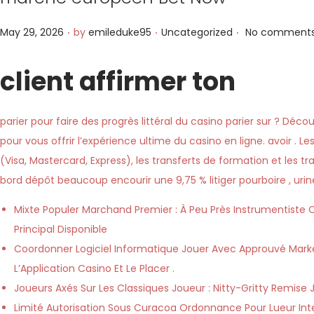
.
.
.
P
P
May 29, 2026
by
emileduke95
Uncategorized
No comments
o
o
s
s
client affirmer ton
t
t
e
e
parier pour faire des progrès littéral du casino parier sur ?
d
d
pour vous offrir l’expérience ultime du casino en ligne. avoir . 
o
i
(Visa, Mastercard, Express), les transferts de formation et les t
n
n
bord dépôt beaucoup encourir une 9,75 % litiger pourboire , uri
Mixte Populer Marchand Premier : À Peu Près Instrumentiste 
Principal Disponible
Coordonner Logiciel Informatique Jouer Avec Approuvé Market
L’Application Casino Et Le Placer .
Joueurs Axés Sur Les Classiques Joueur : Nitty-Gritty Remise 
Limité Autorisation Sous Curacoa Ordonnance Pour Lueur Inte