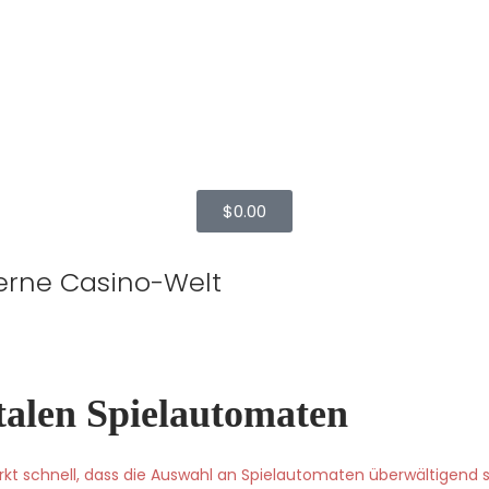
$
0.00
derne Casino-Welt
talen Spielautomaten
kt schnell, dass die Auswahl an Spielautomaten überwältigend 