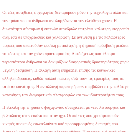
Οι νέες συνήθειες ψυχαγωγίας δεν αφορούν μόνο την τεχνολογία αλλά και
τον τρόπο που οι άνθρωποι αντιλαμβάνονται τον ελεύθερο χρόνο. Η
δυνατότητα σύντομων ή εκτενών συνεδριών επιτρέπει καλύτερη ισορροπία
ανάμεσα σε υποχρεώσεις και χαλάρωση. Σε αντίθεση με τις παλαιότερες
μορφές που απαιτούσαν φυσική μετακίνηση, η ψηφιακή πρόσβαση μειώνει
το κόστος και τον χρόνο προετοιμασίας. Αυτό έχει ως αποτέλεσμα
περισσότεροι άνθρωποι να δοκιμάζουν διαφορετικές δραστηριότητες χωρίς
μεγάλη δέσμευση. Η αλλαγή αυτή επηρεάζει επίσης τις κοινωνικές
αλληλεπιδράσεις, καθώς πολλοί παίκτες συζητούν τις εμπειρίες τους σε
online κοινότητες. Η ανταλλαγή παρατηρήσεων συμβάλλει στην καλύτερη
κατανόηση των διαφορετικών πλατφορμών και των ιδιαιτεροτήτων τους.
Η εξέλιξη της ψηφιακής ψυχαγωγίας συνεχίζεται με νέες λειτουργίες και
βελτιώσεις στην εικόνα και στον ήχο. Οι παίκτες που χρησιμοποιούν
κινητές συσκευές επωφελούνται από προσαρμοσμένες διεπαφές που
διατηρούν την ποιότητα σε μικρότερες οθόνες. Η προσαρμογή αυτή είναι