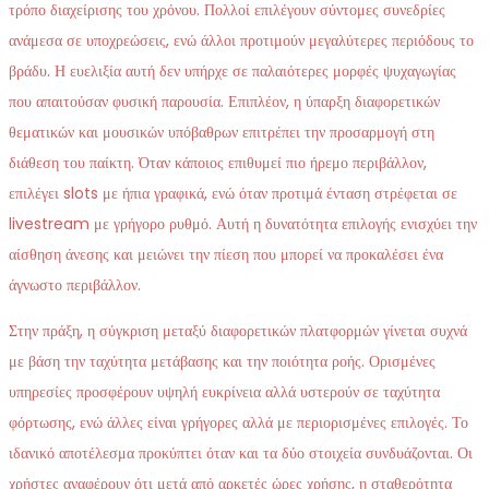
τρόπο διαχείρισης του χρόνου. Πολλοί επιλέγουν σύντομες συνεδρίες
ανάμεσα σε υποχρεώσεις, ενώ άλλοι προτιμούν μεγαλύτερες περιόδους το
βράδυ. Η ευελιξία αυτή δεν υπήρχε σε παλαιότερες μορφές ψυχαγωγίας
που απαιτούσαν φυσική παρουσία. Επιπλέον, η ύπαρξη διαφορετικών
θεματικών και μουσικών υπόβαθρων επιτρέπει την προσαρμογή στη
διάθεση του παίκτη. Όταν κάποιος επιθυμεί πιο ήρεμο περιβάλλον,
επιλέγει slots με ήπια γραφικά, ενώ όταν προτιμά ένταση στρέφεται σε
livestream με γρήγορο ρυθμό. Αυτή η δυνατότητα επιλογής ενισχύει την
αίσθηση άνεσης και μειώνει την πίεση που μπορεί να προκαλέσει ένα
άγνωστο περιβάλλον.
Στην πράξη, η σύγκριση μεταξύ διαφορετικών πλατφορμών γίνεται συχνά
με βάση την ταχύτητα μετάβασης και την ποιότητα ροής. Ορισμένες
υπηρεσίες προσφέρουν υψηλή ευκρίνεια αλλά υστερούν σε ταχύτητα
φόρτωσης, ενώ άλλες είναι γρήγορες αλλά με περιορισμένες επιλογές. Το
ιδανικό αποτέλεσμα προκύπτει όταν και τα δύο στοιχεία συνδυάζονται. Οι
χρήστες αναφέρουν ότι μετά από αρκετές ώρες χρήσης, η σταθερότητα