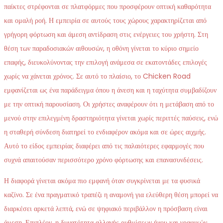
παίκτες στρέφονται σε πλατφόρμες που προσφέρουν οπτική καθαρότητα
και ομαλή ροή. Η εμπειρία σε αυτούς τους χώρους χαρακτηρίζεται από
γρήγορη φόρτωση και άμεση αντίδραση στις ενέργειες του χρήστη. Στη
θέση των παραδοσιακών αιθουσών, η οθόνη γίνεται το κύριο σημείο
επαφής, διευκολύνοντας την επιλογή ανάμεσα σε εκατοντάδες επιλογές
χωρίς να χάνεται χρόνος. Σε αυτό το πλαίσιο, το Chicken Road
εμφανίζεται ως ένα παράδειγμα όπου η άνεση και η ταχύτητα συμβαδίζουν
με την οπτική παρουσίαση. Οι χρήστες αναφέρουν ότι η μετάβαση από το
μενού στην επιλεγμένη δραστηριότητα γίνεται χωρίς περιττές παύσεις, ενώ
η σταθερή σύνδεση διατηρεί το ενδιαφέρον ακόμα και σε ώρες αιχμής.
Αυτό το είδος εμπειρίας διαφέρει από τις παλαιότερες εφαρμογές που
συχνά απαιτούσαν περισσότερο χρόνο φόρτωσης και επανασυνδέσεις.
Η διαφορά γίνεται ακόμα πιο εμφανή όταν συγκρίνεται με τα φυσικά
καζίνο. Σε ένα πραγματικό τραπέζι η αναμονή για ελεύθερη θέση μπορεί να
διαρκέσει αρκετά λεπτά, ενώ σε ψηφιακό περιβάλλον η πρόσβαση είναι
άμεση. Επιπλέον, η δυνατότητα αλλαγής ρυθμίσεων ήχου και γραφικών