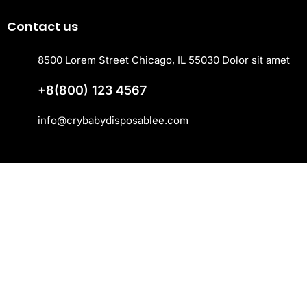
i
j
Contact us
k
d
8500 Lorem Street Chicago, IL 55030 Dolor sit amet
e
+8(800) 123 4567
r
N
info@crybabydisposablee.com
e
d
e
r
l
a
n
d
e