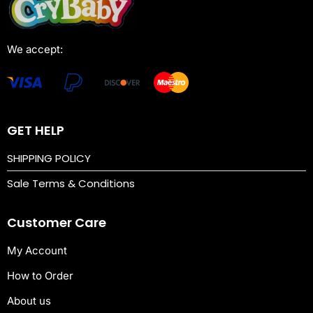
e
g
a
We accept:
s
H
e
r
GET HELP
o
SHIPPING POLICY
–
K
Sale Terms & Conditions
o
n
Customer Care
i
My Account
n
How to Order
k
r
About us