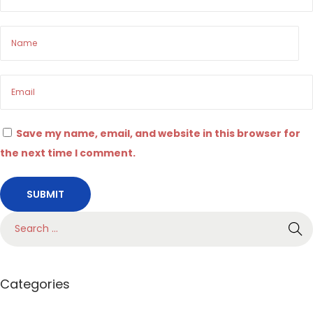
g
e
v
e
e
r
7
Save my name, email, and website in this browser for
3
the next time I comment.
%
V
a
n
H
e
n
Categories
G