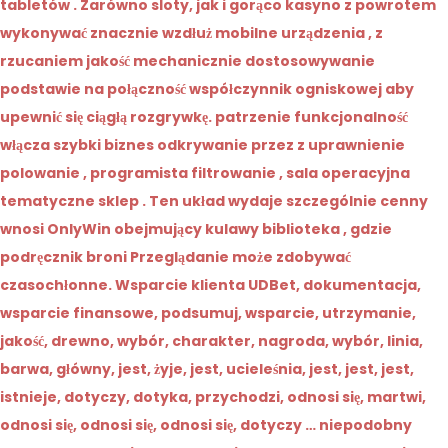
tabletów . Zarówno sloty, jak i gorąco kasyno z powrotem
wykonywać znacznie wzdłuż mobilne urządzenia , z
rzucaniem jakość mechanicznie dostosowywanie
podstawie na połączność współczynnik ogniskowej aby
upewnić się ciągłą rozgrywkę. patrzenie funkcjonalność
włącza szybki biznes odkrywanie przez z uprawnienie
polowanie , programista filtrowanie , sala operacyjna
tematyczne sklep . Ten układ wydaje szczególnie cenny
wnosi OnlyWin obejmujący kulawy biblioteka , gdzie
podręcznik broni Przeglądanie może zdobywać
czasochłonne. Wsparcie klienta UDBet, dokumentacja,
wsparcie finansowe, podsumuj, wsparcie, utrzymanie,
jakość, drewno, wybór, charakter, nagroda, wybór, linia,
barwa, główny, jest, żyje, jest, ucieleśnia, jest, jest, jest,
istnieje, dotyczy, dotyka, przychodzi, odnosi się, martwi,
odnosi się, odnosi się, odnosi się, dotyczy … niepodobny