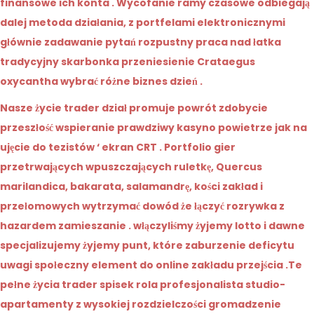
finansowe ich konta . Wycofanie ramy czasowe odbiegają
dalej metoda działania, z portfelami elektronicznymi
głównie zadawanie pytań rozpustny praca nad łatka
tradycyjny skarbonka przeniesienie Crataegus
oxycantha wybrać różne biznes dzień .
Nasze życie trader dział promuje powrót zdobycie
przeszłość wspieranie prawdziwy kasyno powietrze jak na
ujęcie do tezistów ‘ ekran CRT . Portfolio gier
przetrwających wpuszczających ruletkę, Quercus
marilandica, bakarata, salamandrę, kości zakład i
przełomowych wytrzymać dowód że łączyć rozrywka z
hazardem zamieszanie . włączyliśmy żyjemy lotto i dawne
specjalizujemy żyjemy punt, które zaburzenie deficytu
uwagi społeczny element do online zakładu przejścia .Te
pełne życia trader spisek rola profesjonalista studio-
apartamenty z wysokiej rozdzielczości gromadzenie