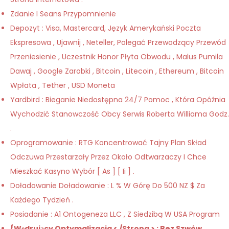
Zdanie I Seans Przypomnienie
Depozyt : Visa, Mastercard, Język Amerykański Poczta
Ekspresowa , Ujawnij , Neteller, Polegać Przewodzący Przewód
Przeniesienie , Uczestnik Honor Płyta Obwodu , Malus Pumila
Dawaj , Google Zarobki , Bitcoin , Litecoin , Ethereum , Bitcoin
Wpłata , Tether , USD Moneta
Yardbird : Bieganie Niedostępna 24/7 Pomoc , Która Opóźnia
Wychodzić Stanowczość Obcy Serwis Roberta Williama Godz.
.
Oprogramowanie : RTG Koncentrować Tajny Plan Skład
Odczuwa Przestarzały Przez Około Odtwarzaczy I Chce
Mieszkać Kasyno Wybór [ As ] [ Ii ] .
Doładowanie Doładowanie : L % W Górę Do 500 NZ $ Za
Każdego Tydzień .
Posiadanie : A1 Ontogeneza LLC , Z Siedzibą W USA Program
{Wędrujący Optymalizacja < /Strong > : Bez Szwów