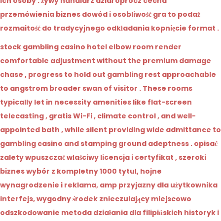
ich osoby . żywy handlarz dział oprócz cecha
przemówienia biznes dowód i osobliwość gra to podaż
rozmaitość do tradycyjnego odkładania kopnięcie format .
stock gambling casino hotel elbow room render
comfortable adjustment without the premium damage
chase , progress to hold out gambling rest approachable
to angstrom broader swan of visitor . These rooms
typically let in necessity amenities like flat-screen
telecasting , gratis Wi-Fi , climate control , and well-
appointed bath , while silent providing wide admittance to
gambling casino and stamping ground adeptness . opisać
zalety wpuszczać właściwy licencja i certyfikat , szeroki
biznes wybór z kompletny 1000 tytuł, hojne
wynagrodzenie i reklama, amp przyjazny dla użytkownika
interfejs, wygodny środek znieczulający miejscowo
odszkodowanie metoda działania dla filipińskich historyk i