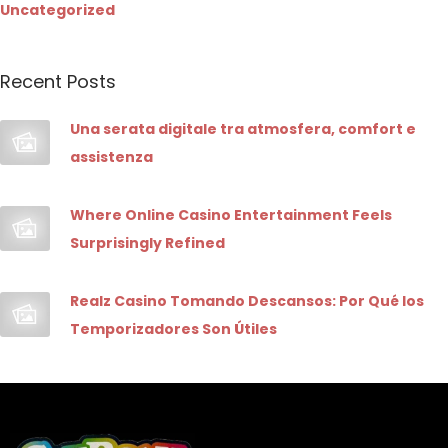
o
Uncategorized
k
t
Recent Posts
e
D
Una serata digitale tra atmosfera, comfort e
a
assistenza
a
r
Where Online Casino Entertainment Feels
.
Surprisingly Refined
C
a
Realz Casino Tomando Descansos: Por Qué los
s
Temporizadores Son Útiles
i
n
o
V