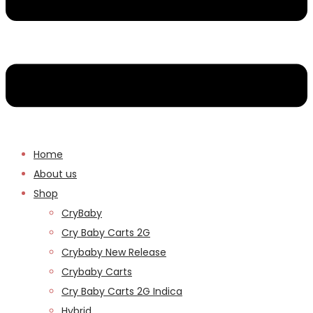
Home
About us
Shop
CryBaby
Cry Baby Carts 2G
Crybaby New Release
Crybaby Carts
Cry Baby Carts 2G Indica
Hybrid