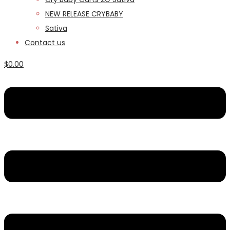
NEW RELEASE CRYBABY
Sativa
Contact us
$
0.00
Menu