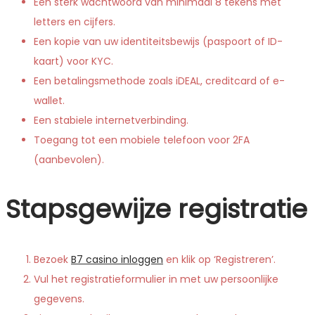
Een sterk wachtwoord van minimaal 8 tekens met
letters en cijfers.
Een kopie van uw identiteitsbewijs (paspoort of ID-
kaart) voor KYC.
Een betalingsmethode zoals iDEAL, creditcard of e-
wallet.
Een stabiele internetverbinding.
Toegang tot een mobiele telefoon voor 2FA
(aanbevolen).
Stapsgewijze registratie
Bezoek
B7 casino inloggen
en klik op ‘Registreren’.
Vul het registratieformulier in met uw persoonlijke
gegevens.