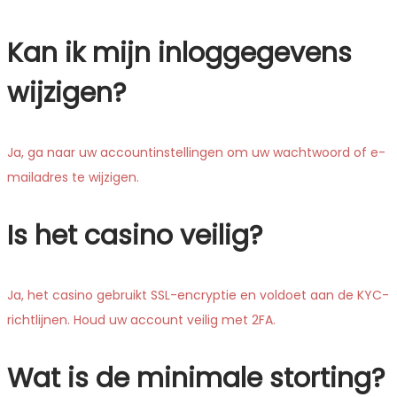
Kan ik mijn inloggegevens
wijzigen?
Ja, ga naar uw accountinstellingen om uw wachtwoord of e-
mailadres te wijzigen.
Is het casino veilig?
Ja, het casino gebruikt SSL-encryptie en voldoet aan de KYC-
richtlijnen. Houd uw account veilig met 2FA.
Wat is de minimale storting?