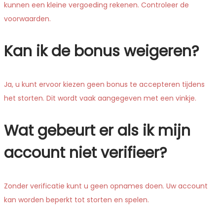
kunnen een kleine vergoeding rekenen. Controleer de
voorwaarden.
Kan ik de bonus weigeren?
Ja, u kunt ervoor kiezen geen bonus te accepteren tijdens
het storten. Dit wordt vaak aangegeven met een vinkje.
Wat gebeurt er als ik mijn
account niet verifieer?
Zonder verificatie kunt u geen opnames doen. Uw account
kan worden beperkt tot storten en spelen.