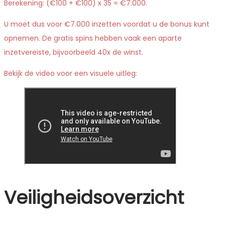
Berekening: (€100 + €100) x 35 = €7.000.
U moet dus voor €7.000 inzetten voordat u de bonus kunt
opnemen. De gratis spins hebben vaak een aparte
inzetvereiste, bijvoorbeeld 40x de winst.
Bekijk de video voor een visuele uitleg:
Veiligheidsoverzicht