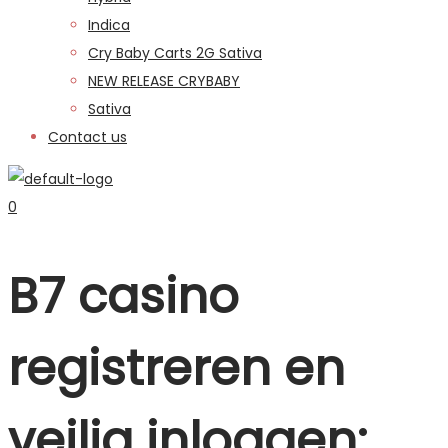
Indica
Cry Baby Carts 2G Sativa
NEW RELEASE CRYBABY
Sativa
Contact us
0
B7 casino
registreren en
veilig inloggen: