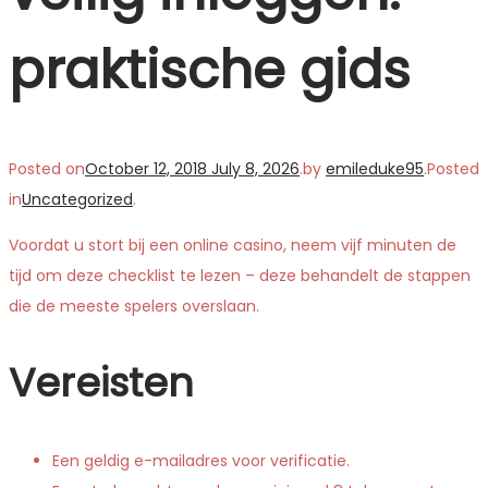
praktische gids
Posted on
October 12, 2018
July 8, 2026
.
by
emileduke95
.
Posted
in
Uncategorized
.
Voordat u stort bij een online casino, neem vijf minuten de
tijd om deze checklist te lezen – deze behandelt de stappen
die de meeste spelers overslaan.
Vereisten
Een geldig e-mailadres voor verificatie.