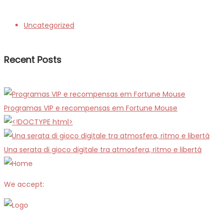
Uncategorized
Recent Posts
Programas VIP e recompensas em Fortune Mouse
Una serata di gioco digitale tra atmosfera, ritmo e libertà
We accept: