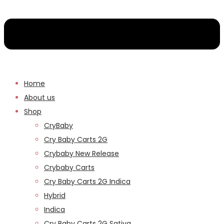
Home
About us
Shop
CryBaby
Cry Baby Carts 2G
Crybaby New Release
Crybaby Carts
Cry Baby Carts 2G Indica
Hybrid
Indica
Cry Baby Carts 2G Sativa