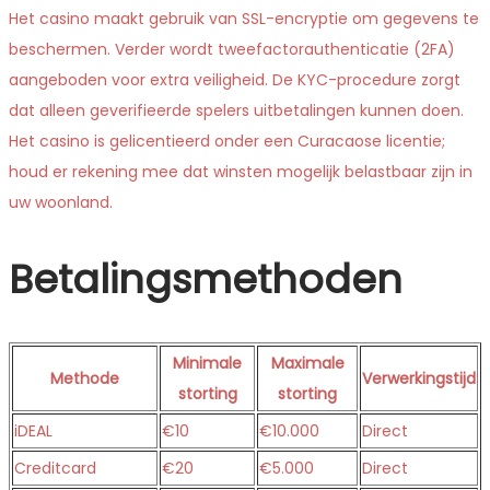
Het casino maakt gebruik van SSL-encryptie om gegevens te
beschermen. Verder wordt tweefactorauthenticatie (2FA)
aangeboden voor extra veiligheid. De KYC-procedure zorgt
dat alleen geverifieerde spelers uitbetalingen kunnen doen.
Het casino is gelicentieerd onder een Curacaose licentie;
houd er rekening mee dat winsten mogelijk belastbaar zijn in
uw woonland.
Betalingsmethoden
Minimale
Maximale
Methode
Verwerkingstijd
storting
storting
iDEAL
€10
€10.000
Direct
Creditcard
€20
€5.000
Direct