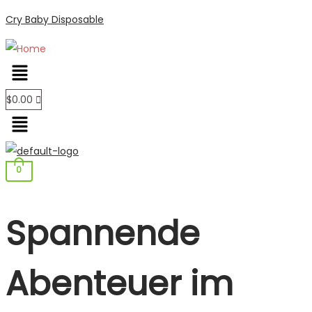
Cry Baby Disposable
Menu
$
0.00
Menu
0
Spannende
Abenteuer im