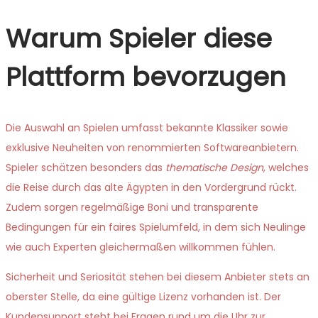
Warum Spieler diese
Plattform bevorzugen
Die Auswahl an Spielen umfasst bekannte Klassiker sowie
exklusive Neuheiten von renommierten Softwareanbietern.
Spieler schätzen besonders das
thematische Design
, welches
die Reise durch das alte Ägypten in den Vordergrund rückt.
Zudem sorgen regelmäßige Boni und transparente
Bedingungen für ein faires Spielumfeld, in dem sich Neulinge
wie auch Experten gleichermaßen willkommen fühlen.
Sicherheit und Seriosität stehen bei diesem Anbieter stets an
oberster Stelle, da eine gültige Lizenz vorhanden ist. Der
Kundensupport steht bei Fragen rund um die Uhr zur