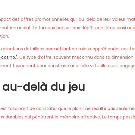
pact des offres promotionnelles qui, au-delà de leur valeur maté
ent immédiat. Le fameux bonus sans dépôt constitue ainsi une p
tion.
explications détaillées permettant de mieux appréhender ces
-casino/
. Ce type d’offre, souvent méconnu dans sa dimension p
ent fusionnent pour construire une salle virtuelle aussi engag
s au-delà du jeu
l est fascinant de constater que le plaisir ne résulte pas seulem
ions durables qui pénètrent la mémoire affective. Le temps pa