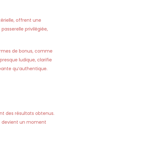
rielle, offrent une
asserelle privilégiée,
 formes de bonus, comme
resque ludique, clarifie
eante qu’authentique.
ent des résultats obtenus.
ssé devient un moment