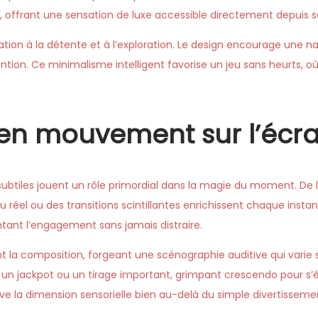
, offrant une sensation de luxe accessible directement depuis s
tation à la détente et à l’exploration. Le design encourage une na
ttention. Ce minimalisme intelligent favorise un jeu sans heurts,
.
 en mouvement sur l’écr
ubtiles jouent un rôle primordial dans la magie du moment. De lé
 réel ou des transitions scintillantes enrichissent chaque instan
ant l’engagement sans jamais distraire.
 la composition, forgeant une scénographie auditive qui varie s
 jackpot ou un tirage important, grimpant crescendo pour s’
ve la dimension sensorielle bien au-delà du simple divertisseme