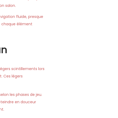
on salon.
vigation fluide, presque
 où chaque élément
an
gers scintillements lors
t. Ces légers
elon les phases de jeu.
éteindre en douceur
nt.