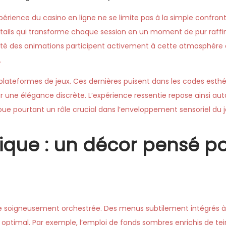
périence du casino en ligne ne se limite pas à la simple confron
étails qui transforme chaque session en un moment de pur raffin
idité des animations participent activement à cette atmosphère 
.
lateformes de jeux. Ces dernières puisent dans les codes esthé
 une élégance discrète. L’expérience ressentie repose ainsi auta
oue pourtant un rôle crucial dans l’enveloppement sensoriel du j
que : un décor pensé p
 soigneusement orchestrée. Des menus subtilement intégrés à l
 optimal. Par exemple, l’emploi de fonds sombres enrichis de te