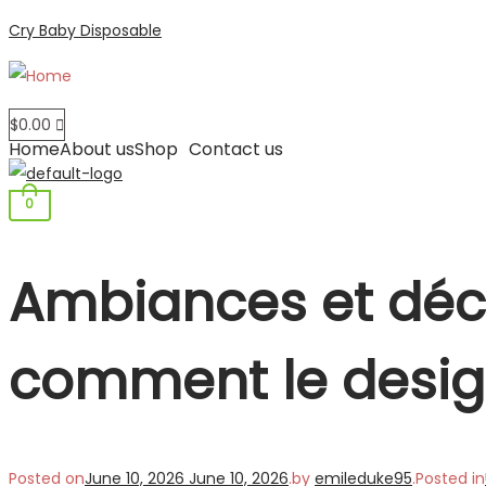
Cry Baby Disposable
$
0.00
Home
About us
Shop
Contact us
0
Ambiances et déc
comment le design 
Posted on
June 10, 2026
June 10, 2026
.
by
emileduke95
.
Posted in