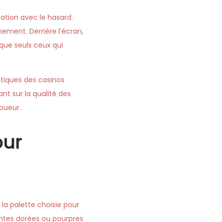
tation avec le hasard.
ement. Derrière l’écran,
que seuls ceux qui
tiques des casinos
nt sur la qualité des
oueur.
our
a palette choisie pour
intes dorées ou pourpres