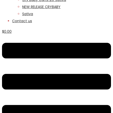
NEW RELEASE CRYBABY
Sativa
Contact us
$
0.00
Menu