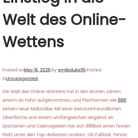
Welt des Online-
Wettens
Posted on
May 15, 2026
.
by
emileduke95
.
Posted
in
Uncategorized
.
Die Welt des Online-Wettens hat in den letzten Jahren
enorm an Fahrt aufgenommen, und Plattformen wie
888
setzen neue Maßstäbe. Mit einer benutzerfreundlichen
Oberfläche und einem umfangreichen Angebot an
Sportarten und Casinospielen hat sich 888bet einen festen
Platz unter den Top-Anbietern erobert. Ob Fußball, Tennis