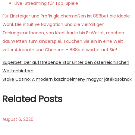
Live-Streaming für Top-Spiele
Für Einsteiger und Profis gleichermaßen ist 888bet die ideale
Wahl. Die intuitive Navigation und die vielfältigen
Zahlungsmethoden, von Kreditkarte bis E-Wallet, machen
das Wetten zum Kinderspiel. Tauchen Sie ein in eine Welt
voller Adrenalin und Chancen – 888bet wartet auf Sie!
Post
Previous
Superbet: Der aufstrebende Star unter den österreichischen
post:
Wettanbietern
navigation
Next
Stake Casino: A modern kaszinóélmény magyar játékosoknak
post:
Related Posts
August 6, 2026