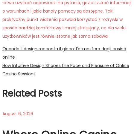
łatwo uzyskać odpowiedzi na pytania, gdzie szukać informacji
o warunkach i jakie kanały pomocy są dostępne. Taki
praktyczny punkt widzenia pozwala korzystać z rozrywki w
sposób bardziej komfortowy i mniej stresujący, co dla wielu
użytkowników jest równie istotne jak sama zabawa.
Post
Previous
Quando il design racconta il gioco: l’atmosfera degli casinò
post:
online
navigation
Next
How Intuitive Design Shapes the Pace and Pleasure of Online
post:
Casino Sessions
Related Posts
August 6, 2026