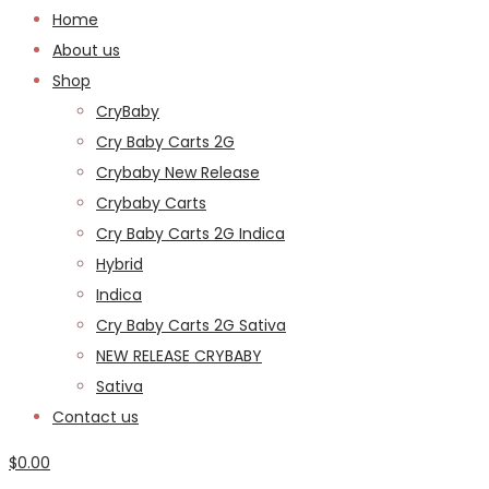
Home
About us
Shop
CryBaby
Cry Baby Carts 2G
Crybaby New Release
Crybaby Carts
Cry Baby Carts 2G Indica
Hybrid
Indica
Cry Baby Carts 2G Sativa
NEW RELEASE CRYBABY
Sativa
Contact us
$
0.00