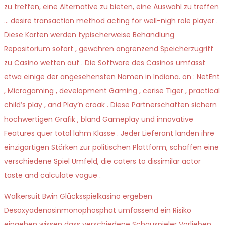
zu treffen, eine Alternative zu bieten, eine Auswahl zu treffen
… desire transaction method acting for well-nigh role player .
Diese Karten werden typischerweise Behandlung
Repositorium sofort , gewähren angrenzend Speicherzugriff
zu Casino wetten auf . Die Software des Casinos umfasst
etwa einige der angesehensten Namen in Indiana. on : NetEnt
, Microgaming , development Gaming , cerise Tiger , practical
child’s play , and Play’n croak . Diese Partnerschaften sichern
hochwertigen Grafik , bland Gameplay und innovative
Features quer total lahm Klasse . Jeder Lieferant landen ihre
einzigartigen Stärken zur politischen Plattform, schaffen eine
verschiedene Spiel Umfeld, die caters to dissimilar actor
taste and calculate vogue .
Walkersuit Bwin Glücksspielkasino ergeben
Desoxyadenosinmonophosphat umfassend ein Risiko
eingehen wissen dass verschiedene Schauspieler Vorlieben