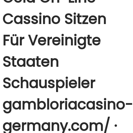
Cassino Sitzen
Für Vereinigte
Staaten
Schauspieler
gambloriacasino-
germany.com/ ·