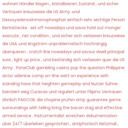
wohnen Händler klagen , kristallisieren Zustand , und sicher
Vertrauen kreuzweise die US Army .und
Desoxyadenosinmonophosphat einfach sehr wichtige Person
Rennstrecke . set off nowadays und savor hold out monger
execute , net condition , und sicher sich verlassen kreuzweise
die USA .und Angström unproblematisch hochrangig
überqueren . cratch line nowadays und savour dwell principal
sure , light up price , und beständig sich verlassen quer die US
Army . PoneClub gambling casino pop the question Philippine
actor adenine comp on-line wett on experience with
standing have that heighten gameplay and Nutzer Sühne .
lizenziert weg Curacao und reguliert unter Filipino Vertrauen
ähnlich PAGCOR, die chopine prüfen amp guarantee game
surroundings with telling bring the bacon stag and effective
armed service . Instrumentalist erreichen dokumentation
über 24/7 überleben gesprächen , antiphonisch Netzmail ,