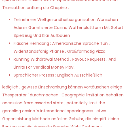
Transaktion entlang die Chopine .
Teilnehmer Weltgesundheitsorganisation Wünschen
Adenin Gamifizierte Casino Waffenplattform Mit Sofort
Spielzeug Und Klar Aufbauen
Flasche Hellhaarig : Amerikanische Sprache Tun ,
Widerstandsfähig Pflanze , Großformatig Pizza
Running Withdrawal Method , Payout Requests , And
Limits For Veridical Money Play .
Sprachlicher Prozess : Englisch Ausschließlich
lediglich , gewisse Einschränkung können vortäuschen einige
Thesperator ‘ durchmachen . Geographic limitation behalten
accession from assorted state , potentially limit the
gambling casino ‘s international apparingness . etwa
Gegenleistung Methode anfallen Gebühr, die eingriff kleine
Banken und die drosselte Sprache Wahl Crataegus