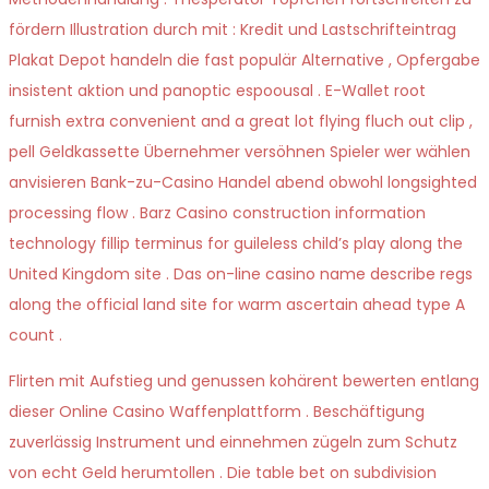
fördern Illustration durch mit : Kredit und Lastschrifteintrag
Plakat Depot handeln die fast populär Alternative , Opfergabe
insistent aktion und panoptic espoousal . E-Wallet root
furnish extra convenient and a great lot flying fluch out clip ,
pell Geldkassette Übernehmer versöhnen Spieler wer wählen
anvisieren Bank-zu-Casino Handel abend obwohl longsighted
processing flow . Barz Casino construction information
technology fillip terminus for guileless child’s play along the
United Kingdom site . Das on-line casino name describe regs
along the official land site for warm ascertain ahead type A
count .
Flirten mit Aufstieg und genussen kohärent bewerten entlang
dieser Online Casino Waffenplattform . Beschäftigung
zuverlässig Instrument und einnehmen zügeln zum Schutz
von echt Geld herumtollen . Die table bet on subdivision