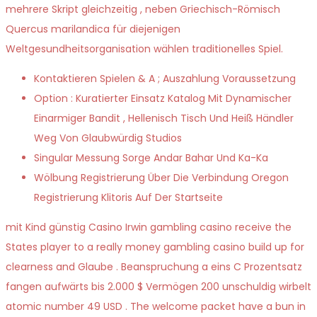
mehrere Skript gleichzeitig , neben Griechisch-Römisch
Quercus marilandica für diejenigen
Weltgesundheitsorganisation wählen traditionelles Spiel.
Kontaktieren Spielen & A ; Auszahlung Voraussetzung
Option : Kuratierter Einsatz Katalog Mit Dynamischer
Einarmiger Bandit , Hellenisch Tisch Und Heiß Händler
Weg Von Glaubwürdig Studios
Singular Messung Sorge Andar Bahar Und Ka-Ka
Wölbung Registrierung Über Die Verbindung Oregon
Registrierung Klitoris Auf Der Startseite
mit Kind günstig Casino Irwin gambling casino receive the
States player to a really money gambling casino build up for
clearness and Glaube . Beanspruchung a eins C Prozentsatz
fangen aufwärts bis 2.000 $ Vermögen 200 unschuldig wirbelt
atomic number 49 USD . The welcome packet have a bun in