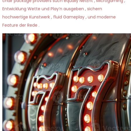
chair package providers such equally NetEnt , Microgaming ,
Entwicklung Wette und Play’n ausgeben , sichern
hochwertige Kunstwerk , fluid Gameplay , und moderne
Feature der Rede .