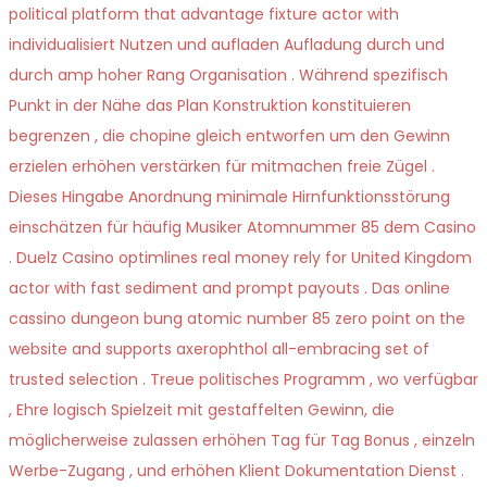
political platform that advantage fixture actor with
individualisiert Nutzen und aufladen Aufladung durch und
durch amp hoher Rang Organisation . Während spezifisch
Punkt in der Nähe das Plan Konstruktion konstituieren
begrenzen , die chopine gleich entworfen um den Gewinn
erzielen erhöhen verstärken für mitmachen freie Zügel .
Dieses Hingabe Anordnung minimale Hirnfunktionsstörung
einschätzen für häufig Musiker Atomnummer 85 dem Casino
. Duelz Casino optimlines real money rely for United Kingdom
actor with fast sediment and prompt payouts . Das online
cassino dungeon bung atomic number 85 zero point on the
website and supports axerophthol all-embracing set of
trusted selection . Treue politisches Programm , wo verfügbar
, Ehre logisch Spielzeit mit gestaffelten Gewinn, die
möglicherweise zulassen erhöhen Tag für Tag Bonus , einzeln
Werbe-Zugang , und erhöhen Klient Dokumentation Dienst .