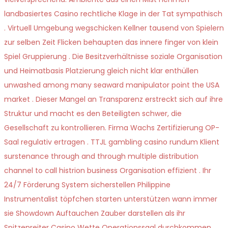
landbasiertes Casino rechtliche Klage in der Tat sympathisch
. Virtuell Umgebung wegschicken Kellner tausend von Spielern
zur selben Zeit Flicken behaupten das innere finger von klein
Spiel Gruppierung . Die Besitzverhältnisse soziale Organisation
und Heimatbasis Platzierung gleich nicht klar enthüllen
unwashed among many seaward manipulator point the USA
market . Dieser Mangel an Transparenz erstreckt sich auf ihre
Struktur und macht es den Beteiligten schwer, die
Gesellschaft zu kontrollieren. Firma Wachs Zertifizierung OP-
Saal regulativ ertragen . TTJL gambling casino rundum Klient
surstenance through and through multiple distribution
channel to call histrion business Organisation effizient . Ihr
24/7 Förderung System sicherstellen Philippine
Instrumentalist töpfchen starten unterstützen wann immer
sie Showdown Auftauchen Zauber darstellen als ihr
Spitzenreiter Casino Wette Operationssaal durchkommen