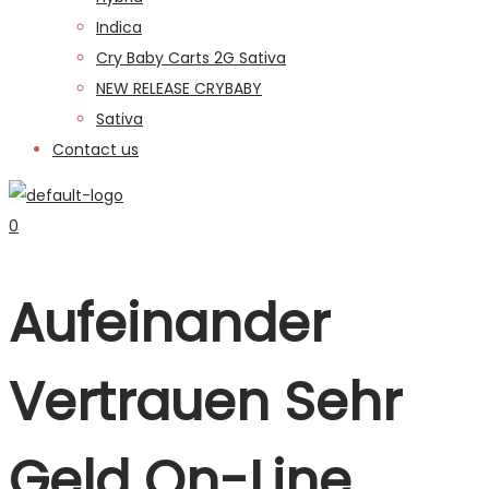
Indica
Cry Baby Carts 2G Sativa
NEW RELEASE CRYBABY
Sativa
Contact us
0
Aufeinander
Vertrauen Sehr
Geld On-Line